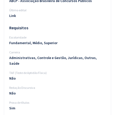
ABCP - Associação Brasileira de Concursos Públicos
Último edital
Link
Requisitos
Escolaridade
Fundamental, Médio, Superior
Carreira
Administrativas, Controle e Gestão, Jurídicas, Outras,
Saúde
TAF (Teste de Aptidão Física)
Não
Redação Discursiva
Não
Prova de títulos
Sim