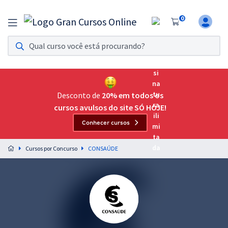
0
Assinatura Ilimitada 11
Acesso a todos os cursos. Teste grátis por 7 dias!
Assinatura OAB Até Passar
Acesso ilimitado a toda preparação para o Exame da
Desconto de
20% em todos os
Ordem, até você passar!
cursos avulsos do site SÓ HOJE!
Conhecer cursos
Residências Multiprofissionais
Preparação completa e intensiva para as principais
Cursos por Concurso
CONSAÚDE
residências em saúde do Brasil
Concursos
Assinatura Ilimitada
Cursos 20% OFF