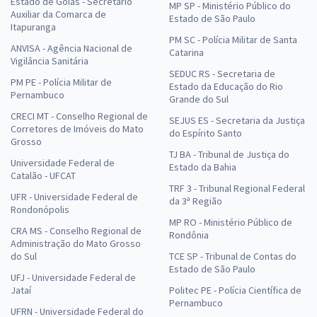
Estado de Goiás - Secretário
MP SP - Ministério Público do
Auxiliar da Comarca de
Estado de São Paulo
Itapuranga
PM SC - Polícia Militar de Santa
ANVISA - Agência Nacional de
Catarina
Vigilância Sanitária
SEDUC RS - Secretaria de
PM PE - Polícia Militar de
Estado da Educação do Rio
Pernambuco
Grande do Sul
CRECI MT - Conselho Regional de
SEJUS ES - Secretaria da Justiça
Corretores de Imóveis do Mato
do Espírito Santo
Grosso
TJ BA - Tribunal de Justiça do
Universidade Federal de
Estado da Bahia
Catalão - UFCAT
TRF 3 - Tribunal Regional Federal
UFR - Universidade Federal de
da 3ª Região
Rondonópolis
MP RO - Ministério Público de
CRA MS - Conselho Regional de
Rondônia
Administração do Mato Grosso
do Sul
TCE SP - Tribunal de Contas do
Estado de São Paulo
UFJ - Universidade Federal de
Jataí
Politec PE - Polícia Científica de
Pernambuco
UFRN - Universidade Federal do