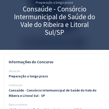
Preparação a longo prazo
Pós
Consaúde - Consórcio
Graduação
Intermunicipal de Saúde do
Vale do Ribeira e Litoral
OAB
Sul/SP
Mentorias
Questões grátis
Conteúdo gratuito
Informações do Concurso
Blog
Situação
Preparação a longo prazo
Aprovados
Instituição
Consaúde - Consórcio Intermunicipal de Saúde do Vale do
Atendimento
Ribeira e Litoral Sul - SP
Banca anterior