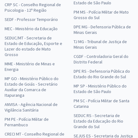
Estado de São Paulo
CRP SC - Conselho Regional de
Psicologia - 12ª Região
PM MS - Polícia Militar de Mato
Grosso do Sul
SEDF - Professor Temporário
DPE MG - Defensoria Pública de
MEC - Ministério da Educação
Minas Gerais
SEDUC/MT - Secretaria de
TJ MG - Tribunal de Justiça de
Estado de Educação, Esporte e
Minas Gerais
Lazer do estado de Mato
Grosso
CGDF - Controladoria Geral do
Distrito Federal
MME - Ministério de Minas e
Energia
DPE RS - Defensoria Pública do
Estado do Rio Grande do Sul
MP GO - Ministério Público do
Estado de Goiás - Secretário
MP SP - Ministério Público do
Auxiliar da Comarca de
Estado de São Paulo
Itapuranga
PM SC - Polícia Militar de Santa
ANVISA - Agência Nacional de
Catarina
Vigilância Sanitária
SEDUC RS - Secretaria de
PM PE - Polícia Militar de
Estado da Educação do Rio
Pernambuco
Grande do Sul
CRECI MT - Conselho Regional de
SEJUS ES - Secretaria da Justiça