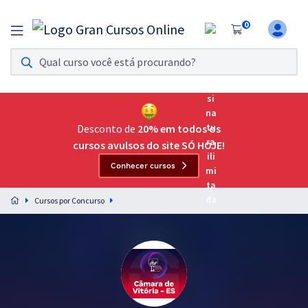
0
Assinatura Ilimitada 11
Acesso a todos os cursos. Teste grátis por 7 dias!
Assinatura OAB Até Passar
Acesso ilimitado a toda preparação para o Exame da
Desconto de
20% em todos os
Ordem, até você passar!
cursos avulsos do site SÓ HOJE!
Conhecer cursos
Residências Multiprofissionais
Preparação completa e intensiva para as principais
Cursos por Concurso
residências em saúde do Brasil
Concursos
Assinatura Ilimitada
Cursos 20% OFF