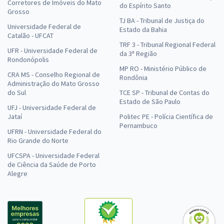
Corretores de Imóveis do Mato
do Espírito Santo
Grosso
TJ BA - Tribunal de Justiça do
Universidade Federal de
Estado da Bahia
Catalão - UFCAT
TRF 3 - Tribunal Regional Federal
UFR - Universidade Federal de
da 3ª Região
Rondonópolis
MP RO - Ministério Público de
CRA MS - Conselho Regional de
Rondônia
Administração do Mato Grosso
do Sul
TCE SP - Tribunal de Contas do
Estado de São Paulo
UFJ - Universidade Federal de
Jataí
Politec PE - Polícia Científica de
Pernambuco
UFRN - Universidade Federal do
Rio Grande do Norte
UFCSPA - Universidade Federal
de Ciência da Saúde de Porto
Alegre