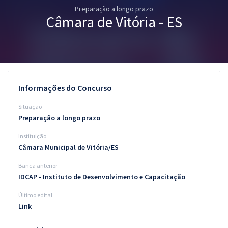
Preparação a longo prazo
Pós
Câmara de Vitória - ES
Graduação
OAB
Mentorias
Informações do Concurso
Questões grátis
Situação
Preparação a longo prazo
Conteúdo gratuito
Instituição
Blog
Câmara Municipal de Vitória/ES
Aprovados
Banca anterior
IDCAP - Instituto de Desenvolvimento e Capacitação
Atendimento
Último edital
Link