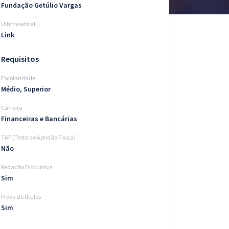
Fundação Getúlio Vargas
Último edital
Link
Requisitos
Escolaridade
Médio, Superior
Carreira
Financeiras e Bancárias
TAF (Teste de Aptidão Física)
Não
Redação Discursiva
Sim
Prova de títulos
Sim