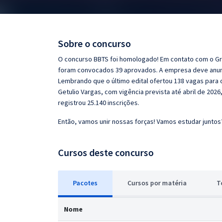
Pós
Graduação
Sobre o concurso
OAB
O concurso BBTS foi homologado! Em contato com o Gra
foram convocados 39 aprovados. A empresa deve anun
Mentorias
Lembrando que o último edital ofertou 138 vagas para 
Getulio Vargas, com vigência prevista até abril de 20
registrou 25.140 inscrições.
Questões grátis
Então, vamos unir nossas forças! Vamos estudar juntos
Conteúdo gratuito
Blog
Cursos deste concurso
Aprovados
Pacotes
Cursos
p
or matéria
T
Atendimento
Nome