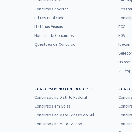
Concursos 2026
Cebras
Concursos Abertos
Cesgra
Editais Publicados
Consulp
Histórias Visuais
FCC
Notícias de Concursos
FGV
Questões de Concurso
Idecan
Seleco
Uniase
Vunesp
CONCURSOS NO CENTRO-OESTE
CONCUR
Concursos no Distrito Federal
Concur
Concursos em Goiás
Concurs
Concursos no Mato Grosso do Sul
Concurs
Concursos no Mato Grosso
Concurs