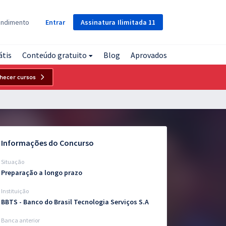
Assinatura
Ilimitada
11
endimento
Entrar
átis
Conteúdo gratuito
Blog
Aprovados
hecer cursos
Informações do Concurso
Situação
Preparação a longo prazo
Instituição
BBTS - Banco do Brasil Tecnologia Serviços S.A
Banca anterior