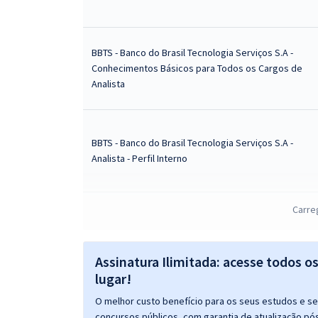
BBTS - Banco do Brasil Tecnologia Serviços S.A -
Conhecimentos Básicos para Todos os Cargos de
Analista
BBTS - Banco do Brasil Tecnologia Serviços S.A -
Analista - Perfil Interno
Carre
BBTS - Banco do Brasil Tecnologia Serviços S.A -
Conhecimento Específicos para o Cargo Analista -
Perfil Interno
Assinatura Ilimitada: acesse todos o
lugar!
O melhor custo benefício para os seus estudos e seu
concursos públicos, com garantia de atualização pós