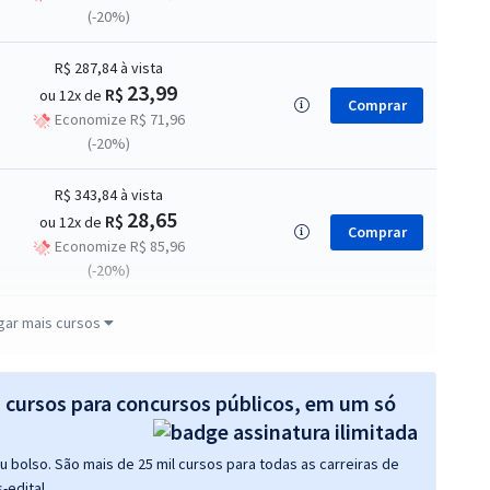
(-20%)
R$ 287,84
à vista
23,99
R$
ou 12x de
Comprar
Economize R$ 71,96
(-20%)
R$ 343,84
à vista
28,65
R$
ou 12x de
Comprar
Economize R$ 85,96
(-20%)
R$ 207,84
à vista
gar mais cursos
17,32
R$
ou 12x de
Comprar
Economize R$ 51,96
(-20%)
s cursos para concursos públicos, em um só
 bolso. São mais de 25 mil cursos para todas as carreiras de
-edital.