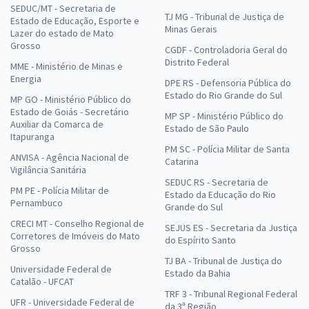
SEDUC/MT - Secretaria de
TJ MG - Tribunal de Justiça de
Estado de Educação, Esporte e
Minas Gerais
Lazer do estado de Mato
Grosso
CGDF - Controladoria Geral do
Distrito Federal
MME - Ministério de Minas e
Energia
DPE RS - Defensoria Pública do
Estado do Rio Grande do Sul
MP GO - Ministério Público do
Estado de Goiás - Secretário
MP SP - Ministério Público do
Auxiliar da Comarca de
Estado de São Paulo
Itapuranga
PM SC - Polícia Militar de Santa
ANVISA - Agência Nacional de
Catarina
Vigilância Sanitária
SEDUC RS - Secretaria de
PM PE - Polícia Militar de
Estado da Educação do Rio
Pernambuco
Grande do Sul
CRECI MT - Conselho Regional de
SEJUS ES - Secretaria da Justiça
Corretores de Imóveis do Mato
do Espírito Santo
Grosso
TJ BA - Tribunal de Justiça do
Universidade Federal de
Estado da Bahia
Catalão - UFCAT
TRF 3 - Tribunal Regional Federal
UFR - Universidade Federal de
da 3ª Região