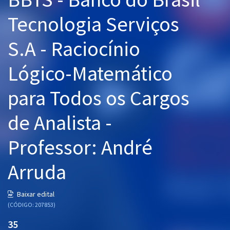
Pós
Tecnologia Serviços
Graduação
S.A - Raciocínio
OAB
Lógico-Matemático
Mentorias
para Todos os Cargos
Questões grátis
de Analista -
Conteúdo gratuito
Professor: André
Blog
Arruda
Aprovados
Baixar edital
Atendimento
(CÓDIGO: 207853)
35