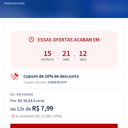
Horas de aula
ESSAS OFERTAS ACABAM EM:
15
21
11
:
:
HORAS
MIN
SEG
Cupom de 20% de desconto
Cupom ativado:
GRAN20-OFF
De:
R$ 119,80
Por:
R$ 95,84
à vista
R$ 7,99
ou
12x de
Economize R$ 23,96 (-20%)