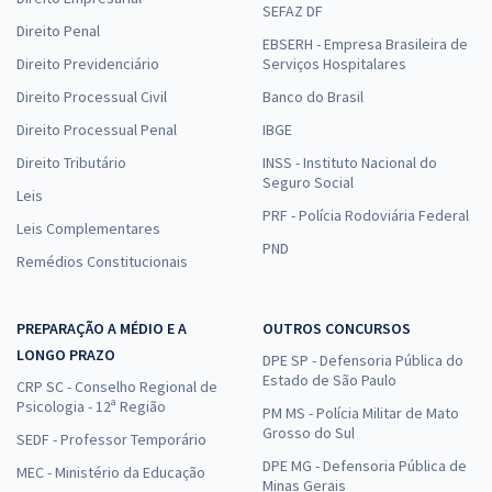
SEFAZ DF
Direito Penal
EBSERH - Empresa Brasileira de
Direito Previdenciário
Serviços Hospitalares
Direito Processual Civil
Banco do Brasil
Direito Processual Penal
IBGE
Direito Tributário
INSS - Instituto Nacional do
Seguro Social
Leis
PRF - Polícia Rodoviária Federal
Leis Complementares
PND
Remédios Constitucionais
PREPARAÇÃO A MÉDIO E A
OUTROS CONCURSOS
LONGO PRAZO
DPE SP - Defensoria Pública do
Estado de São Paulo
CRP SC - Conselho Regional de
Psicologia - 12ª Região
PM MS - Polícia Militar de Mato
Grosso do Sul
SEDF - Professor Temporário
DPE MG - Defensoria Pública de
MEC - Ministério da Educação
Minas Gerais