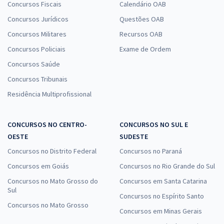
Concursos Fiscais
Calendário OAB
Economize R$ 88,56 (-20%)
Concursos Jurídicos
Questões OAB
Comprar
Concursos Militares
Recursos OAB
Concursos Policiais
Exame de Ordem
Concursos Saúde
Prefeitura de Uberlândia - MG - Professor de História
Concursos Tribunais
R$ 383,04
à vista
Residência Multiprofissional
31,92
R$
ou 12x de
Economize R$ 95,76 (-20%)
CONCURSOS NO CENTRO-
CONCURSOS NO SUL E
Comprar
OESTE
SUDESTE
Concursos no Distrito Federal
Concursos no Paraná
Concursos em Goiás
Concursos no Rio Grande do Sul
Prefeitura de Uberlândia - MG - Contador
Concursos no Mato Grosso do
Concursos em Santa Catarina
R$ 399,92
à vista
Sul
Concursos no Espírito Santo
33,33
R$
ou 12x de
Concursos no Mato Grosso
Concursos em Minas Gerais
Economize R$ 99,98 (-20%)