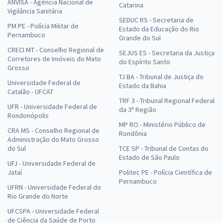
ANVISA - Agência Nacional de
Catarina
Vigilância Sanitária
Prefeitura de Uberlândia - MG - Conhecimentos Básicos Comuns ao
SEDUC RS - Secretaria de
PM PE - Polícia Militar de
Cargo de Fiscal Sanitário/Alimentos com a Equipe Gran
Estado da Educação do Rio
Pernambuco
Grande do Sul
R$ 306,24
à vista
CRECI MT - Conselho Regional de
SEJUS ES - Secretaria da Justiça
25,52
R$
ou 12x de
Corretores de Imóveis do Mato
do Espírito Santo
Economize R$ 76,56 (-20%)
Grosso
TJ BA - Tribunal de Justiça do
Universidade Federal de
Comprar
Estado da Bahia
Catalão - UFCAT
TRF 3 - Tribunal Regional Federal
UFR - Universidade Federal de
da 3ª Região
Rondonópolis
MP RO - Ministério Público de
CRA MS - Conselho Regional de
Prefeitura de Uberlândia - MG - Conhecimentos Específicos para o
Rondônia
Administração do Mato Grosso
Cargo de Técnico em Alimentos com a Equipe Gran
do Sul
TCE SP - Tribunal de Contas do
R$ 306,24
à vista
Estado de São Paulo
UFJ - Universidade Federal de
25,52
R$
ou 12x de
Jataí
Politec PE - Polícia Científica de
Economize R$ 76,56 (-20%)
Pernambuco
UFRN - Universidade Federal do
Rio Grande do Norte
Comprar
UFCSPA - Universidade Federal
de Ciência da Saúde de Porto