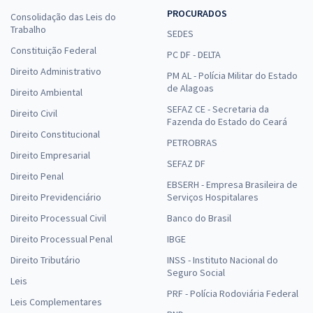
PROCURADOS
Consolidação das Leis do
Trabalho
SEDES
Prefeitura de Uberlândia - MG - Inspetor Escolar
Constituição Federal
PC DF - DELTA
R$ 399,92
à vista
Direito Administrativo
PM AL - Polícia Militar do Estado
33,33
R$
ou 12x de
de Alagoas
Direito Ambiental
Economize R$ 99,98 (-20%)
SEFAZ CE - Secretaria da
Direito Civil
Fazenda do Estado do Ceará
Comprar
Direito Constitucional
PETROBRAS
Direito Empresarial
SEFAZ DF
Direito Penal
EBSERH - Empresa Brasileira de
Prefeitura de Uberlândia - MG - Conhecimentos Básicos para os
Direito Previdenciário
Serviços Hospitalares
Cargos de Nível Superior
Direito Processual Civil
Banco do Brasil
R$ 239,92
à vista
Direito Processual Penal
IBGE
19,99
R$
ou 12x de
Direito Tributário
Economize R$ 59,98 (-20%)
INSS - Instituto Nacional do
Seguro Social
Leis
Comprar
PRF - Polícia Rodoviária Federal
Leis Complementares