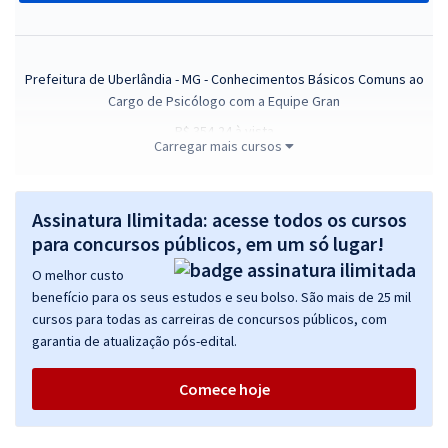
Prefeitura de Uberlândia - MG - Conhecimentos Básicos Comuns ao
Cargo de Psicólogo com a Equipe Gran
R$ 354,24
à vista
Carregar mais cursos
29,52
R$
ou 12x de
Economize R$ 88,56 (-20%)
Comprar
Assinatura Ilimitada: acesse todos os cursos
para concursos públicos, em um só lugar!
O melhor custo
benefício para os seus estudos e seu bolso. São mais de 25 mil
Prefeitura de Uberlândia - MG - Conhecimentos Básicos Comuns ao
cursos para todas as carreiras de concursos públicos, com
Cargo de Assistente Social com a Equipe Gran
garantia de atualização pós-edital.
R$ 354,24
à vista
29,52
R$
ou 12x de
Comece hoje
Economize R$ 88,56 (-20%)
Comprar