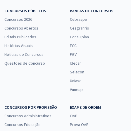
R$ 479,92
à vista
39,99
R$
ou 12x de
CONCURSOS PÚBLICOS
BANCAS DE CONCURSOS
Economize R$ 119,98 (-20%)
Concursos 2026
Cebraspe
Comprar
Concursos Abertos
Cesgranrio
Editais Publicados
Consulplan
Histórias Visuais
FCC
Prefeitura de Uberlândia - MG - Técnico em Alimentos
Notícias de Concursos
FGV
R$ 354,24
à vista
Questões de Concurso
Idecan
29,52
R$
ou 12x de
Selecon
Economize R$ 88,56 (-20%)
Uniase
Comprar
Vunesp
CONCURSOS POR PROFISSÃO
EXAME DE ORDEM
Prefeitura de Uberlândia - MG - Fiscal Sanitário/Alimentos
Concursos Administrativos
OAB
R$ 354,24
à vista
Concursos Educação
Prova OAB
29,52
R$
ou 12x de