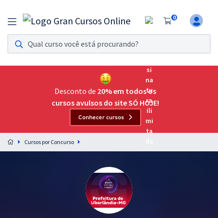
0
Assinatura Ilimitada 11
Acesso a todos os cursos. Teste grátis por 7 dias!
Assinatura OAB Até Passar
Acesso ilimitado a toda preparação para o Exame da
Desconto de
20% em todos os
Ordem, até você passar!
cursos avulsos do site SÓ HOJE!
Conhecer cursos
Residências Multiprofissionais
Preparação completa e intensiva para as principais
Cursos por Concurso
residências em saúde do Brasil
Concursos
Assinatura Ilimitada
Cursos 20% OFF