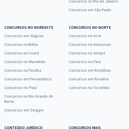
Concursos no Rio de Janeiro
Comprar
Concursos em São Paulo
CONCURSOS NO NORDESTE
CONCURSOS NO NORTE
Prefeitura de Uberlândia - MG - Engenheiro Eletricista
Concursos em Alagoas
Concursos no Acre
R$ 479,92
à vista
Concursos na Bahia
Concursos no Amazonas
39,99
R$
ou 12x de
Economize R$ 119,98 (-20%)
Concursos no Ceará
Concursos no Amapá
Concursos no Maranhão
Concursos no Pará
Comprar
Concursos na Paraíba
Concursos em Rondônia
Concursos em Pernambuco
Concursos em Roraima
Concursos no Piauí
Concursos no Tocantins
Prefeitura de Uberlândia - MG - Analista Pedagógico
Concursos no Rio Grande do
R$ 399,92
à vista
Norte
33,33
R$
ou 12x de
Concursos em Sergipe
Economize R$ 99,98 (-20%)
Comprar
CONTEÚDO JURÍDICO
CONCURSOS MAIS