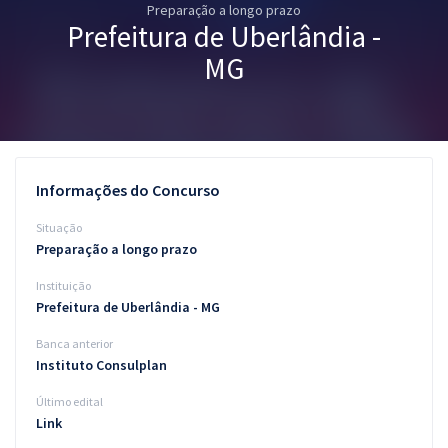
Preparação a longo prazo
Pós
Prefeitura de Uberlândia -
Graduação
MG
OAB
Mentorias
Informações do Concurso
Questões grátis
Situação
Conteúdo gratuito
Preparação a longo prazo
Instituição
Blog
Prefeitura de Uberlândia - MG
Aprovados
Banca anterior
Instituto Consulplan
Atendimento
Último edital
Link