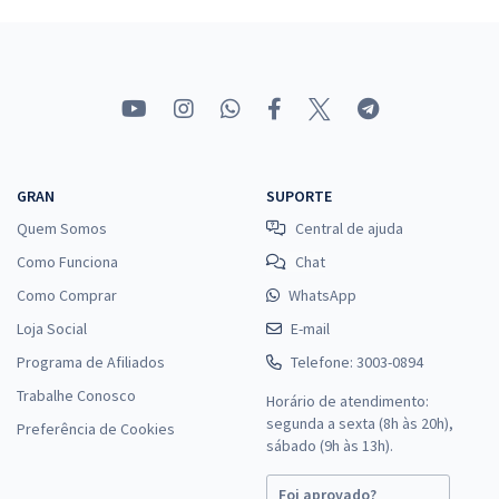
Prefeitura de Uberlândia - MG - Conhecimentos Específicos para o
Cargo de Assistente Social com a Equipe Gran
R$ 354,24
à vista
29,52
R$
ou 12x de
Economize R$ 88,56 (-20%)
Comprar
GRAN
SUPORTE
Quem Somos
Central de ajuda
Como Funciona
Chat
Prefeitura de Uberlândia - MG - Conhecimentos Específicos para o
Cargo de Psicólogo com a Equipe Gran
Como Comprar
WhatsApp
R$ 354,24
à vista
Loja Social
E-mail
29,52
R$
ou 12x de
Programa de Afiliados
Telefone: 3003-0894
Economize R$ 88,56 (-20%)
Trabalhe Conosco
Horário de atendimento:
Comprar
segunda a sexta (8h às 20h),
Preferência de Cookies
sábado (9h às 13h).
Foi aprovado?