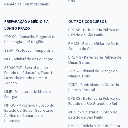
PND
Remédios Constitucionais
Prefeitura de Uberlândia - MG - Professor de Língua Portuguesa
PREPARAÇÃO A MÉDIO E A
OUTROS CONCURSOS
R$ 383,04
à vista
LONGO PRAZO
31,92
DPE SP - Defensoria Pública do
R$
ou 12x de
Estado de São Paulo
CRP SC - Conselho Regional de
Economize R$ 95,76 (-20%)
Psicologia - 12ª Região
PM MS - Polícia Militar de Mato
Comprar
Grosso do Sul
SEDF - Professor Temporário
DPE MG - Defensoria Pública de
MEC - Ministério da Educação
Minas Gerais
SEDUC/MT - Secretaria de
TJ MG - Tribunal de Justiça de
Estado de Educação, Esporte e
Prefeitura de Uberlândia - MG - Conhecimentos Específicos para o
Minas Gerais
Lazer do estado de Mato
Cargo de Fiscal Sanitário/Alimentos com a Equipe Gran
Grosso
CGDF - Controladoria Geral do
R$ 306,24
à vista
Distrito Federal
MME - Ministério de Minas e
25,52
R$
ou 12x de
Energia
DPE RS - Defensoria Pública do
Economize R$ 76,56 (-20%)
Estado do Rio Grande do Sul
MP GO - Ministério Público do
Estado de Goiás - Secretário
Comprar
MP SP - Ministério Público do
Auxiliar da Comarca de
Estado de São Paulo
Itapuranga
PM SC - Polícia Militar de Santa