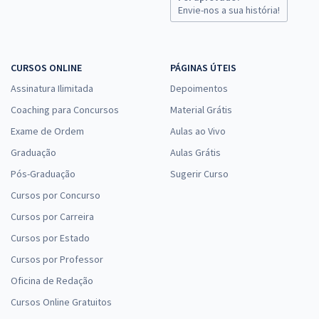
Envie-nos a sua história!
Prefeitura de Uberlândia - MG - Professor de Matemática
R$ 383,04
à vista
31,92
R$
ou 12x de
Economize R$ 95,76 (-20%)
CURSOS ONLINE
PÁGINAS ÚTEIS
Assinatura Ilimitada
Depoimentos
Comprar
Coaching para Concursos
Material Grátis
Exame de Ordem
Aulas ao Vivo
Graduação
Aulas Grátis
Prefeitura de Uberlândia - MG - Agente de Segurança Patrimonial
Pós-Graduação
Sugerir Curso
R$ 267,84
à vista
22,32
R$
Cursos por Concurso
ou 12x de
Economize R$ 66,96 (-20%)
Cursos por Carreira
Comprar
Cursos por Estado
Cursos por Professor
Oficina de Redação
Cursos Online Gratuitos
Prefeitura de Uberlândia - MG - Nutricionista