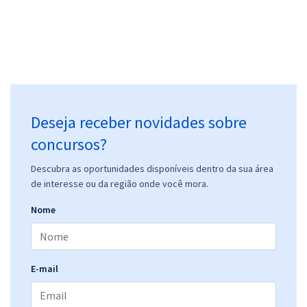
Prefeitura de Uberlândia - MG - Profissional de Apoio Escolar
R$ 354,24
à vista
29,52
R$
ou 12x de
Economize R$ 88,56 (-20%)
Deseja receber novidades sobre
Comprar
concursos?
Descubra as oportunidades disponíveis dentro da sua área
de interesse ou da região onde você mora.
Prefeitura de Uberlândia - MG - Agente da Autoridade de Trânsito
Nome
R$ 354,24
à vista
29,52
R$
ou 12x de
Economize R$ 88,56 (-20%)
E-mail
Comprar