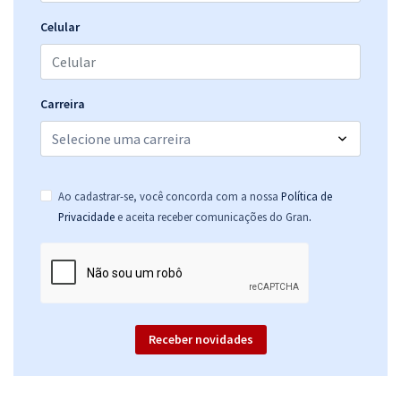
Celular
Prefeitura de Uberlândia - MG - Fiscal de Transportes
R$ 354,24
à vista
29,52
R$
ou 12x de
Carreira
Economize R$ 88,56 (-20%)
Comprar
Ao cadastrar-se, você concorda com a nossa
Política de
.
Privacidade
e aceita receber comunicações do Gran
Prefeitura de Uberlândia - MG - Oficial Administrativo
R$ 354,24
à vista
29,52
R$
ou 12x de
Economize R$ 88,56 (-20%)
Comprar
Receber novidades