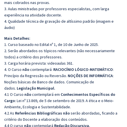
mais cobrados nas provas.
3. Aulas ministradas por professores especialistas, com larga
experiência na atividade docente.
4. Qualidade técnica de gravação de altíssimo padrão (imagem e
áudio)
Mais Detalhes:
1. Curso baseado no Edital nº 1, de 10 de Junho de 2025.
2. Serão abordados os tópicos relevantes (não necessariamente
todos) a critério dos professores.
3. Carga horária prevista: videoaulas 361.
4. O Curso
não
contemplará:
RACIOCÍNIO LÓGICO-MATEMÁTICO
:
Princípio da Regressão ou Reversão.
NOÇÕES DE INFORMÁTICA
:
Noções básicas de Banco de dados. Comunicação de
dados.
Legislação Municipal.
4.1 O Curso
não
contemplará em
Conhecimentos Específicos do
Cargo:
Lei nº 13.869, de 5 de setembro de 2019. A ética e o Meio-
Ambiente, Ecologia e Sustentabilidade.
4.2 As
Referências Bibliográficas não
serão abordadas, ficando a
critério do Docente a elaboração dos conteúdos.
4.4 O curso
não
contemplará
Redação Discursiva.