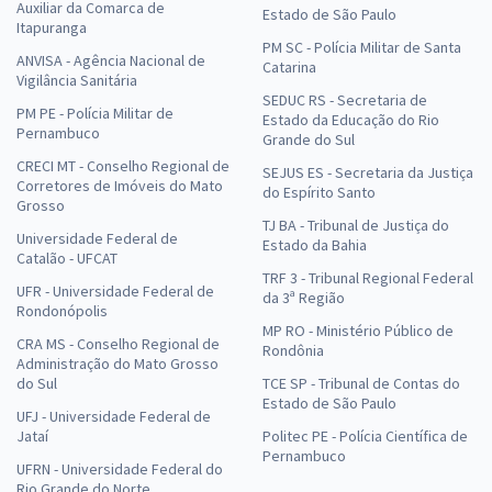
Auxiliar da Comarca de
Estado de São Paulo
Itapuranga
PM SC - Polícia Militar de Santa
ANVISA - Agência Nacional de
Catarina
Vigilância Sanitária
SEDUC RS - Secretaria de
PM PE - Polícia Militar de
Estado da Educação do Rio
Pernambuco
Grande do Sul
CRECI MT - Conselho Regional de
SEJUS ES - Secretaria da Justiça
Corretores de Imóveis do Mato
do Espírito Santo
Grosso
TJ BA - Tribunal de Justiça do
Universidade Federal de
Estado da Bahia
Catalão - UFCAT
TRF 3 - Tribunal Regional Federal
UFR - Universidade Federal de
da 3ª Região
Rondonópolis
MP RO - Ministério Público de
CRA MS - Conselho Regional de
Rondônia
Administração do Mato Grosso
do Sul
TCE SP - Tribunal de Contas do
Estado de São Paulo
UFJ - Universidade Federal de
Jataí
Politec PE - Polícia Científica de
Pernambuco
UFRN - Universidade Federal do
Rio Grande do Norte