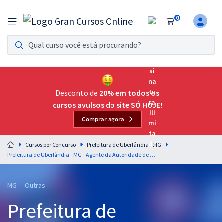
0
Assinatura Ilimitada 11
Acesso a todos os cursos. Teste grátis por 7 dias!
Assinatura OAB Até Passar
Acesso ilimitado a toda preparação para o Exame da
Desconto de
20% em todos os
Ordem, até você passar!
cursos avulsos do site SÓ HOJE!
Comprar agora
Residências Multiprofissionais
Preparação completa e intensiva para as principais
Cursos por Concurso
Prefeitura de Uberlândia - MG
residências em saúde do Brasil
Prefeitura de Uberlândia - MG - Agente da Autoridade de Trânsito
Concursos
MG - Outras
Assinatura Ilimitada
Prefeitura de
Cursos 20% OFF