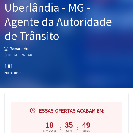
Uberlândia - MG -
Pós
Agente da Autoridade
Graduação
de Trânsito
OAB
Mentorias
Baixar edital
(CÓDIGO: 192634)
Questões grátis
181
Horas de aula
Conteúdo gratuito
Blog
Aprovados
ESSAS OFERTAS ACABAM EM:
Atendimento
18
35
48
:
:
HORAS
MIN
SEG