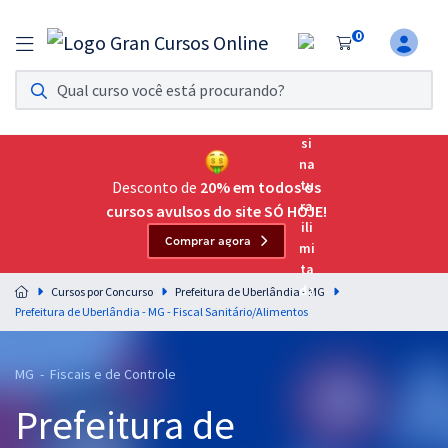
0
Assinatura Ilimitada 11
Acesso a todos os cursos. Teste grátis por 7 dias!
Assinatura OAB Até Passar
Acesso ilimitado a toda preparação para o Exame da
Desconto de
20% em todos os
Ordem, até você passar!
cursos avulsos do site SÓ HOJE!
Comprar agora
Residências Multiprofissionais
Preparação completa e intensiva para as principais
Cursos por Concurso
Prefeitura de Uberlândia - MG
residências em saúde do Brasil
Prefeitura de Uberlândia - MG - Fiscal Sanitário/Alimentos
Concursos
MG - Fiscais e de Controle
Assinatura Ilimitada
Prefeitura de
Cursos 20% OFF