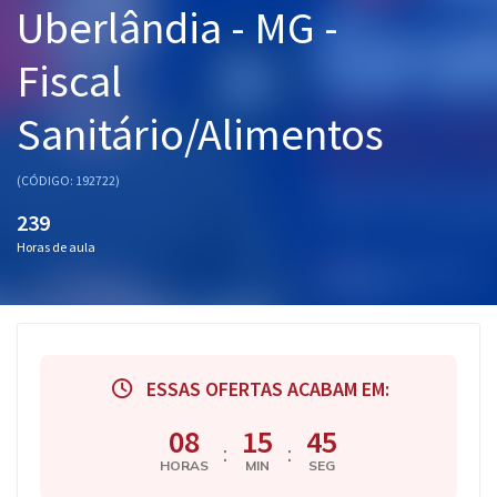
Uberlândia - MG -
Pós
Fiscal
Graduação
Sanitário/Alimentos
OAB
Mentorias
(CÓDIGO: 192722)
239
Questões grátis
Horas de aula
Conteúdo gratuito
Blog
Aprovados
ESSAS OFERTAS ACABAM EM:
Atendimento
08
15
44
:
:
HORAS
MIN
SEG