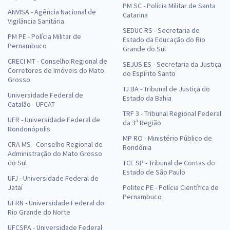
PM SC - Polícia Militar de Santa
ANVISA - Agência Nacional de
Catarina
Vigilância Sanitária
SEDUC RS - Secretaria de
PM PE - Polícia Militar de
Estado da Educação do Rio
Pernambuco
Grande do Sul
CRECI MT - Conselho Regional de
SEJUS ES - Secretaria da Justiça
Corretores de Imóveis do Mato
do Espírito Santo
Grosso
TJ BA - Tribunal de Justiça do
Universidade Federal de
Estado da Bahia
Catalão - UFCAT
TRF 3 - Tribunal Regional Federal
UFR - Universidade Federal de
da 3ª Região
Rondonópolis
MP RO - Ministério Público de
CRA MS - Conselho Regional de
Rondônia
Administração do Mato Grosso
do Sul
TCE SP - Tribunal de Contas do
Estado de São Paulo
UFJ - Universidade Federal de
Jataí
Politec PE - Polícia Científica de
Pernambuco
UFRN - Universidade Federal do
Rio Grande do Norte
UFCSPA - Universidade Federal