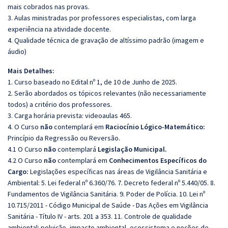
mais cobrados nas provas.
3. Aulas ministradas por professores especialistas, com larga
experiência na atividade docente.
4. Qualidade técnica de gravação de altíssimo padrão (imagem e
áudio)
Mais Detalhes:
1. Curso baseado no Edital nº 1, de 10 de Junho de 2025.
2. Serão abordados os tópicos relevantes (não necessariamente
todos) a critério dos professores.
3. Carga horária prevista: videoaulas 465.
4. O Curso
não
contemplará em
Raciocínio Lógico-Matemático:
Princípio da Regressão ou Reversão.
4.1 O Curso
não
contemplará
Legislação Municipal.
4.2 O Curso
não
contemplará em
Conhecimentos Específicos do
Cargo:
Legislações específicas nas áreas de Vigilância Sanitária e
Ambiental: 5. Lei federal nº 6.360/76. 7. Decreto federal nº 5.440/05. 8.
Fundamentos de Vigilância Sanitária. 9. Poder de Polícia. 10. Lei nº
10.715/2011 - Código Municipal de Saúde - Das Ações em Vigilância
Sanitária - Título IV - arts. 201 a 353. 11. Controle de qualidade
ambiental: poluição, impacto ambiental, ecossistema e noções de