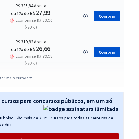
R$ 335,84
à vista
27,99
R$
ou 12x de
Comprar
Economize R$ 83,96
(-20%)
R$ 319,92
à vista
26,66
R$
ou 12x de
Comprar
Economize R$ 79,98
(-20%)
R$ 359,84
à vista
gar mais cursos
29,99
R$
ou 12x de
Comprar
Economize R$ 89,96
(-20%)
s cursos para concursos públicos, em um só
R$ 263,84
à vista
 bolso. São mais de 25 mil cursos para todas as carreiras de
21,99
R$
ou 12x de
Comprar
-edital.
Economize R$ 65,96
(-20%)