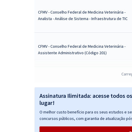
CFMV - Conselho Federal de Medicina Veterinária -
Analista - Análise de Sistema - Infraestrutura de TIC
CFMV - Conselho Federal de Medicina Veterinária -
Assistente Administrativo (Código 201)
Carre
CFMV - Conselho Federal de Medicina Veterinária -
Analista - Análise de Sistema - Desenvolvimento de
Sistemas
Assinatura Ilimitada: acesse todos o
lugar!
CFMV - Conselho Federal de Medicina Veterinária -
O melhor custo benefício para os seus estudos e seu
Conhecimentos Específicos para o Cargo de
concursos públicos, com garantia de atualização pós
Analista - Análise de Sistema - Desenvolvimento de
Sistemas