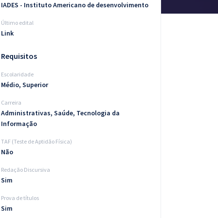
IADES - Instituto Americano de desenvolvimento
Último edital
Link
Requisitos
Escolaridade
Médio, Superior
Carreira
Administrativas, Saúde, Tecnologia da
Informação
TAF (Teste de Aptidão Física)
Não
Redação Discursiva
Sim
Prova de títulos
Sim