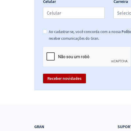
Celular
Carreira
CFMV - Conselho Federal de Medicina Veterinária -
Conhecimentos Específicos para o cargo: Analista -
Marketing (Código 103) - Módulo Especial
Ao cadastrar-se, você concorda com a nossa
Polít
.
receber comunicações do Gran
CFMV - Conselho Federal de Medicina Veterinária -
Conhecimentos Básicos para Todos os Cargos
Receber novidades
GRAN
SUPOR