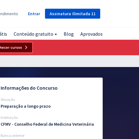
Assinatura
Ilimitada
11
endimento
Entrar
átis
Conteúdo gratuito
Blog
Aprovados
hecer cursos
Informações do Concurso
Situação
Preparação a longo prazo
Instituição
CFMV - Conselho Federal de Medicina Veterinária
Banca anterior