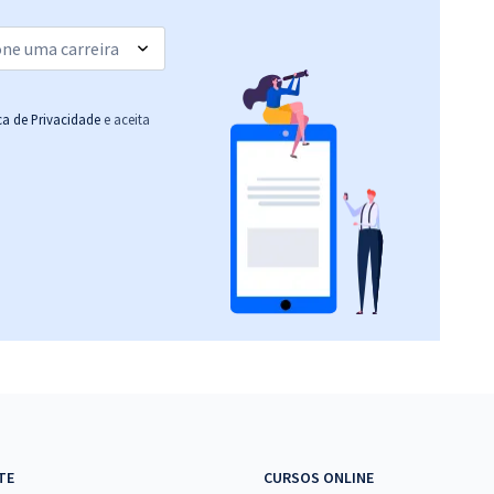
(-20%)
R$ 95,92
à vista
7,99
R$
ou 12x de
Comprar
Economize R$ 23,98
ica de Privacidade
e aceita
(-20%)
R$ 295,12
à vista
24,59
R$
ou 12x de
Comprar
Economize R$ 73,78
(-20%)
TE
CURSOS ONLINE