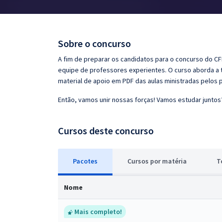
Pós
Graduação
Sobre o concurso
OAB
A fim de preparar os candidatos para o concurso do CF
equipe de professores experientes. O curso aborda a t
Mentorias
material de apoio em PDF das aulas ministradas pelos 
Então, vamos unir nossas forças! Vamos estudar juntos
Questões grátis
Conteúdo gratuito
Cursos deste concurso
Blog
Pacotes
Cursos
p
or matéria
T
Aprovados
Nome
Atendimento
Mais completo!