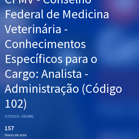
Pós
Federal de Medicina
Graduação
Veterinária -
OAB
Conhecimentos
Mentorias
Específicos para o
Questões grátis
Cargo: Analista -
Conteúdo gratuito
Administração (Código
Blog
102)
Aprovados
(CÓDIGO: 192386)
Atendimento
157
Horas de aula