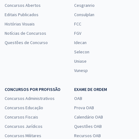
Concursos Abertos
Cesgranrio
Editais Publicados
Consulplan
Histórias Visuais
FCC
Notícias de Concursos
FGV
Questões de Concurso
Idecan
Selecon
Uniase
Vunesp
CONCURSOS POR PROFISSÃO
EXAME DE ORDEM
Concursos Administrativos
OAB
Concursos Educação
Prova OAB
Concursos Fiscais
Calendário OAB
Concursos Jurídicos
Questões OAB
Concursos Militares
Recursos OAB