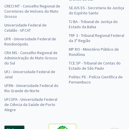
CRECI MT - Conselho Regional de
SEJUS ES - Secretaria da Justiça
Corretores de Imóveis do Mato
do Espírito Santo
Grosso
TJ BA - Tribunal de Justiça do
Universidade Federal de
Estado da Bahia
Catalão - UFCAT
TRF 3 - Tribunal Regional Federal
UFR - Universidade Federal de
da 3ª Região
Rondonópolis
MP RO - Ministério Público de
CRA MS - Conselho Regional de
Rondônia
Administração do Mato Grosso
do Sul
TCE SP - Tribunal de Contas do
Estado de São Paulo
UFJ - Universidade Federal de
Jataí
Politec PE - Polícia Científica de
Pernambuco
UFRN - Universidade Federal do
Rio Grande do Norte
UFCSPA - Universidade Federal
de Ciência da Saúde de Porto
Alegre