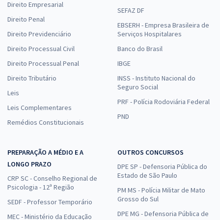
Direito Empresarial
SEFAZ DF
Direito Penal
EBSERH - Empresa Brasileira de
Direito Previdenciário
Serviços Hospitalares
Direito Processual Civil
Banco do Brasil
Direito Processual Penal
IBGE
Direito Tributário
INSS - Instituto Nacional do
Seguro Social
Leis
PRF - Polícia Rodoviária Federal
Leis Complementares
PND
Remédios Constitucionais
PREPARAÇÃO A MÉDIO E A
OUTROS CONCURSOS
LONGO PRAZO
DPE SP - Defensoria Pública do
Estado de São Paulo
CRP SC - Conselho Regional de
Psicologia - 12ª Região
PM MS - Polícia Militar de Mato
Grosso do Sul
SEDF - Professor Temporário
DPE MG - Defensoria Pública de
MEC - Ministério da Educação