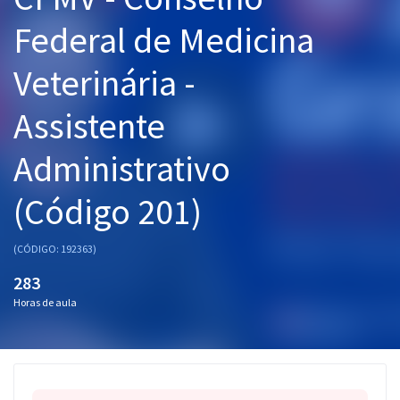
Pós
Federal de Medicina
Graduação
Veterinária -
OAB
Assistente
Mentorias
Administrativo
Questões grátis
(Código 201)
Conteúdo gratuito
(CÓDIGO: 192363)
Blog
283
Aprovados
Horas de aula
Atendimento