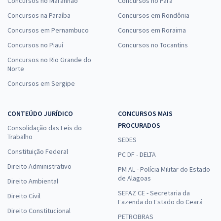
Concursos no Maranhão
Concursos no Pará
Concursos na Paraíba
Concursos em Rondônia
Concursos em Pernambuco
Concursos em Roraima
Concursos no Piauí
Concursos no Tocantins
Concursos no Rio Grande do
Norte
Concursos em Sergipe
CONTEÚDO JURÍDICO
CONCURSOS MAIS
PROCURADOS
Consolidação das Leis do
Trabalho
SEDES
Constituição Federal
PC DF - DELTA
Direito Administrativo
PM AL - Polícia Militar do Estado
de Alagoas
Direito Ambiental
SEFAZ CE - Secretaria da
Direito Civil
Fazenda do Estado do Ceará
Direito Constitucional
PETROBRAS