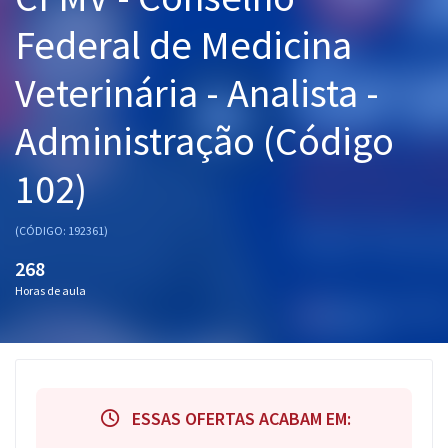
Pós
Federal de Medicina
Graduação
Veterinária - Analista -
OAB
Administração (Código
Mentorias
102)
Questões grátis
(CÓDIGO: 192361)
Conteúdo gratuito
268
Blog
Horas de aula
Aprovados
Atendimento
ESSAS OFERTAS ACABAM EM: