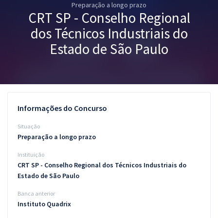
Preparação a longo prazo
Pós
CRT SP - Conselho Regional
Graduação
dos Técnicos Industriais do
Estado de São Paulo
OAB
Mentorias
Questões grátis
Informações do Concurso
Conteúdo gratuito
Situação
Preparação a longo prazo
Blog
Instituição
Aprovados
CRT SP - Conselho Regional dos Técnicos Industriais do
Estado de São Paulo
Atendimento
Banca anterior
Instituto Quadrix