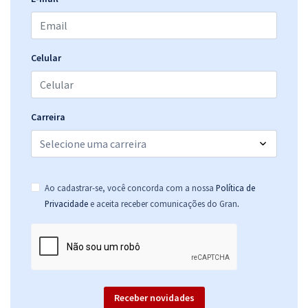
Administrativo
R$ 207,84
à vista
17,32
R$
ou 12x de
Economize R$ 51,96 (-20%)
Celular
Comprar
Carreira
Ao cadastrar-se, você concorda com a nossa
Política de
.
Privacidade
e aceita receber comunicações do Gran
Receber novidades