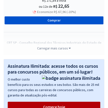
R$ 271,84
à vista
22,65
R$
ou 12x de
Economize R$ 67,96 (-20%)
Comprar
CRT SP - Conselho Regional dos Técnicos Industriais do Estado de
São Paulo - Fiscal
Carregar mais cursos
R$ 287,84
à vista
23,99
R$
ou 12x de
Assinatura Ilimitada: acesse todos os cursos
Economize R$ 71,96 (-20%)
para concursos públicos, em um só lugar!
Comprar
O melhor custo
benefício para os seus estudos e seu bolso. São mais de 25 mil
cursos para todas as carreiras de concursos públicos, com
garantia de atualização pós-edital.
CRT SP - Conselho Regional dos Técnicos Industriais do Estado de
São Paulo - Advogado
Comece hoje