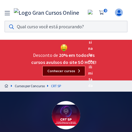
0
Assinatura Ilimitada 11
Acesso a todos os cursos. Teste grátis por 7 dias!
Assinatura OAB Até Passar
Acesso ilimitado a toda preparação para o Exame da
Desconto de
20% em todos os
Ordem, até você passar!
cursos avulsos do site SÓ HOJE!
Conhecer cursos
Residências Multiprofissionais
Preparação completa e intensiva para as principais
Cursos por Concurso
CRT SP
residências em saúde do Brasil
Concursos
Assinatura Ilimitada
Cursos 20% OFF