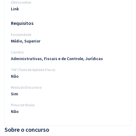
Último edital
Link
Requisitos
Escolaridade
Médio, Superior
Carreira
Administrativas, Fiscais e de Controle, Jurídicas
TAF (Teste de Aptidão Física)
Não
Redação Discursiva
Sim
Prova de títulos
Não
Sobre o concurso