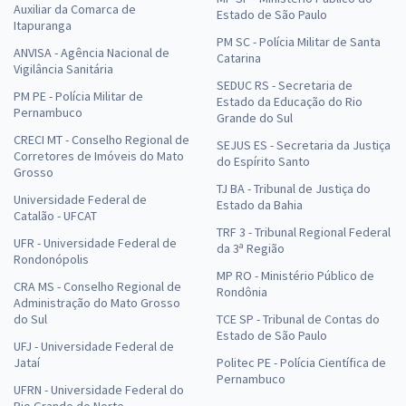
Auxiliar da Comarca de
Estado de São Paulo
Itapuranga
PM SC - Polícia Militar de Santa
ANVISA - Agência Nacional de
Catarina
Vigilância Sanitária
SEDUC RS - Secretaria de
PM PE - Polícia Militar de
Estado da Educação do Rio
Pernambuco
Grande do Sul
CRECI MT - Conselho Regional de
SEJUS ES - Secretaria da Justiça
Corretores de Imóveis do Mato
do Espírito Santo
Grosso
TJ BA - Tribunal de Justiça do
Universidade Federal de
Estado da Bahia
Catalão - UFCAT
TRF 3 - Tribunal Regional Federal
UFR - Universidade Federal de
da 3ª Região
Rondonópolis
MP RO - Ministério Público de
CRA MS - Conselho Regional de
Rondônia
Administração do Mato Grosso
do Sul
TCE SP - Tribunal de Contas do
Estado de São Paulo
UFJ - Universidade Federal de
Jataí
Politec PE - Polícia Científica de
Pernambuco
UFRN - Universidade Federal do