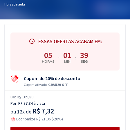
Horas de aula
ESSAS OFERTAS ACABAM EM:
05
01
38
:
:
HORAS
MIN
SEG
Cupom de 20% de desconto
Cupom ativado:
GRAN20-OFF
De:
R$ 109,80
Por:
R$ 87,84
à vista
R$ 7,32
ou
12x de
Economize R$ 21,96 (-20%)