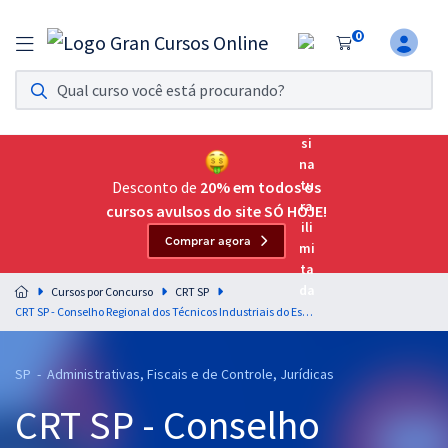
0
Assinatura Ilimitada 11
Acesso a todos os cursos. Teste grátis por 7 dias!
Assinatura OAB Até Passar
Acesso ilimitado a toda preparação para o Exame da
Desconto de
20% em todos os
Ordem, até você passar!
cursos avulsos do site SÓ HOJE!
Comprar agora
Residências Multiprofissionais
Preparação completa e intensiva para as principais
Cursos por Concurso
CRT SP
residências em saúde do Brasil
CRT SP - Conselho Regional dos Técnicos Industriais do Estado de São Paulo - Raciocínio Lógico e Matemática para Todos os Cargos - Professores: Marcelo Leite e Pedro Campos
Concursos
SP - Administrativas, Fiscais e de Controle, Jurídicas
Assinatura Ilimitada
CRT SP - Conselho
Cursos 20% OFF