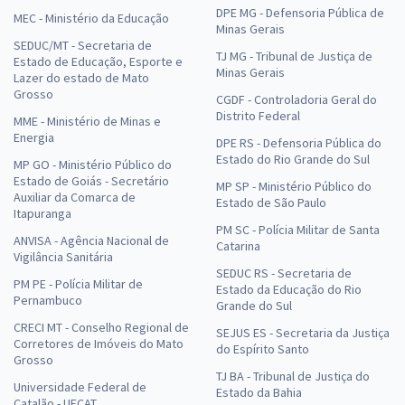
DPE MG - Defensoria Pública de
MEC - Ministério da Educação
Minas Gerais
SEDUC/MT - Secretaria de
TJ MG - Tribunal de Justiça de
Estado de Educação, Esporte e
Minas Gerais
Lazer do estado de Mato
Grosso
CGDF - Controladoria Geral do
Distrito Federal
MME - Ministério de Minas e
Energia
DPE RS - Defensoria Pública do
Estado do Rio Grande do Sul
MP GO - Ministério Público do
Estado de Goiás - Secretário
MP SP - Ministério Público do
Auxiliar da Comarca de
Estado de São Paulo
Itapuranga
PM SC - Polícia Militar de Santa
ANVISA - Agência Nacional de
Catarina
Vigilância Sanitária
SEDUC RS - Secretaria de
PM PE - Polícia Militar de
Estado da Educação do Rio
Pernambuco
Grande do Sul
CRECI MT - Conselho Regional de
SEJUS ES - Secretaria da Justiça
Corretores de Imóveis do Mato
do Espírito Santo
Grosso
TJ BA - Tribunal de Justiça do
Universidade Federal de
Estado da Bahia
Catalão - UFCAT