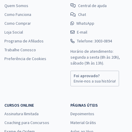
Quem Somos
Central de ajuda
Como Funciona
Chat
Como Comprar
WhatsApp
Loja Social
E-mail
Programa de Afiliados
Telefone: 3003-0894
Trabalhe Conosco
Horário de atendimento:
segunda a sexta (8h às 20h),
Preferência de Cookies
sábado (9h às 13h).
Foi aprovado?
Envie-nos a sua história!
CURSOS ONLINE
PÁGINAS ÚTEIS
Assinatura Ilimitada
Depoimentos
Coaching para Concursos
Material Grátis
Exame de Ordem
Aulas ao Vivo