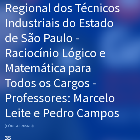
Regional dos Técnicos
Pós
Industriais do Estado
Graduação
de São Paulo -
OAB
Raciocínio Lógico e
Mentorias
Matemática para
Questões grátis
Conteúdo gratuito
Todos os Cargos -
Blog
Professores: Marcelo
Aprovados
Leite e Pedro Campos
Atendimento
(CÓDIGO: 205610)
35