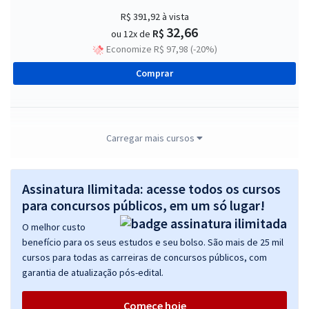
R$ 391,92
à vista
32,66
R$
ou 12x de
Economize R$ 97,98 (-20%)
Comprar
DPE MS - Defensoria Pública do Estado de Mato Grosso do Sul -
Carregar mais cursos
Conhecimentos Específicos para o Cargo: Analista de Defensoria -
Contador
Assinatura Ilimitada: acesse todos os cursos
R$ 239,84
à vista
19,99
para concursos públicos, em um só lugar!
R$
ou 12x de
Economize R$ 59,96 (-20%)
O melhor custo
benefício para os seus estudos e seu bolso. São mais de 25 mil
Comprar
cursos para todas as carreiras de concursos públicos, com
garantia de atualização pós-edital.
Comece hoje