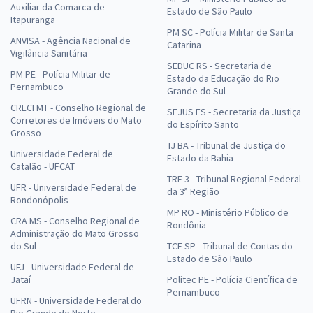
Auxiliar da Comarca de
Estado de São Paulo
Itapuranga
PM SC - Polícia Militar de Santa
ANVISA - Agência Nacional de
Catarina
Vigilância Sanitária
SEDUC RS - Secretaria de
PM PE - Polícia Militar de
Estado da Educação do Rio
Pernambuco
Grande do Sul
CRECI MT - Conselho Regional de
SEJUS ES - Secretaria da Justiça
Corretores de Imóveis do Mato
do Espírito Santo
Grosso
TJ BA - Tribunal de Justiça do
Universidade Federal de
Estado da Bahia
Catalão - UFCAT
TRF 3 - Tribunal Regional Federal
UFR - Universidade Federal de
da 3ª Região
Rondonópolis
MP RO - Ministério Público de
CRA MS - Conselho Regional de
Rondônia
Administração do Mato Grosso
do Sul
TCE SP - Tribunal de Contas do
Estado de São Paulo
UFJ - Universidade Federal de
Jataí
Politec PE - Polícia Científica de
Pernambuco
UFRN - Universidade Federal do