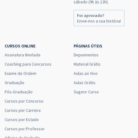
sábado (9h às 13h).
Foi aprovado?
DPE MS - Defensoria Pública do Estado de Mato Grosso do Sul -
Envie-nos a sua história!
Motorista I
R$ 239,92
à vista
19,99
R$
ou 12x de
CURSOS ONLINE
PÁGINAS ÚTEIS
Economize R$ 59,98 (-20%)
Assinatura Ilimitada
Depoimentos
Comprar
Coaching para Concursos
Material Grátis
Exame de Ordem
Aulas ao Vivo
Graduação
Aulas Grátis
DPE MS - Defensoria Pública do Estado de Mato Grosso do Sul -
Pós-Graduação
Sugerir Curso
Conhecimentos Básicos para os Cargos de Nível Superior
Cursos por Concurso
R$ 311,68
à vista
Cursos por Carreira
25,97
R$
ou 12x de
Cursos por Estado
Economize R$ 77,92 (-20%)
Cursos por Professor
Comprar