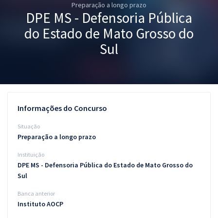
Preparação a longo prazo
Pós
DPE MS - Defensoria Pública
Graduação
do Estado de Mato Grosso do
Sul
OAB
Mentorias
Questões grátis
Informações do Concurso
Conteúdo gratuito
Situação
Preparação a longo prazo
Blog
Instituição
Aprovados
DPE MS - Defensoria Pública do Estado de Mato Grosso do
Sul
Atendimento
Banca anterior
Instituto AOCP