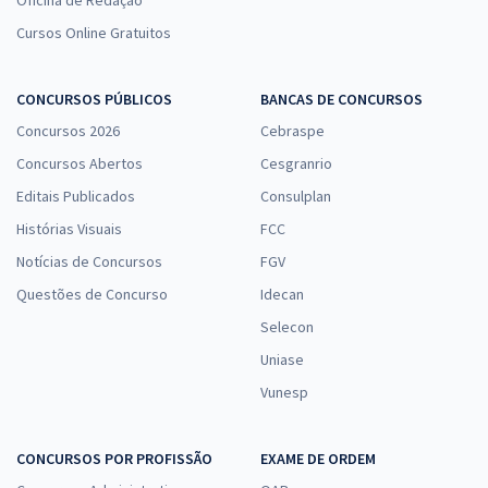
Oficina de Redação
Cursos Online Gratuitos
DPE MS - Defensoria Pública do Estado de Mato Grosso do Sul -
Técnico de Defensoria - Contábil
CONCURSOS PÚBLICOS
BANCAS DE CONCURSOS
Concursos 2026
R$ 399,92
à vista
Cebraspe
33,33
R$
ou 12x de
Concursos Abertos
Cesgranrio
Economize R$ 99,98 (-20%)
Editais Publicados
Consulplan
Comprar
Histórias Visuais
FCC
Notícias de Concursos
FGV
Questões de Concurso
Idecan
DPE MS - Defensoria Pública do Estado de Mato Grosso do Sul -
Selecon
Conhecimentos Específicos para Técnico de Defensoria - Contábil
Uniase
R$ 311,92
à vista
Vunesp
25,99
R$
ou 12x de
Economize R$ 77,98 (-20%)
CONCURSOS POR PROFISSÃO
EXAME DE ORDEM
Comprar