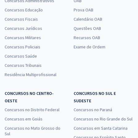
Concursos Administrativos
OAB
Concursos Educação
Prova OAB
Concursos Fiscais
Calendário OAB
DPE MS - Defensoria Pública do Estado de Mato Grosso do Sul -
Concursos Jurídicos
Questões OAB
Conhecimentos Básicos para os Cargos de Nível Médio
Concursos Militares
Recursos OAB
R$ 287,92
à vista
23,99
R$
ou 12x de
Concursos Policiais
Exame de Ordem
Economize R$ 71,98 (-20%)
Concursos Saúde
Comprar
Concursos Tribunais
Residência Multiprofissional
DPE MS - Defensoria Pública do Estado de Mato Grosso do Sul -
CONCURSOS NO CENTRO-
CONCURSOS NO SUL E
Técnico de Defensoria - Administrativa
OESTE
SUDESTE
R$ 391,92
à vista
Concursos no Distrito Federal
Concursos no Paraná
32,66
R$
ou 12x de
Concursos em Goiás
Concursos no Rio Grande do Sul
Economize R$ 97,98 (-20%)
Concursos no Mato Grosso do
Concursos em Santa Catarina
Sul
Comprar
Concursos no Espírito Santo