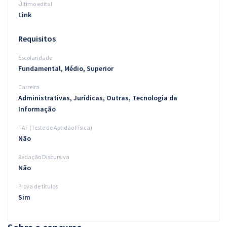
Último edital
Link
Requisitos
Escolaridade
Fundamental, Médio, Superior
Carreira
Administrativas, Jurídicas, Outras, Tecnologia da
Informação
TAF (Teste de Aptidão Física)
Não
Redação Discursiva
Não
Prova de títulos
Sim