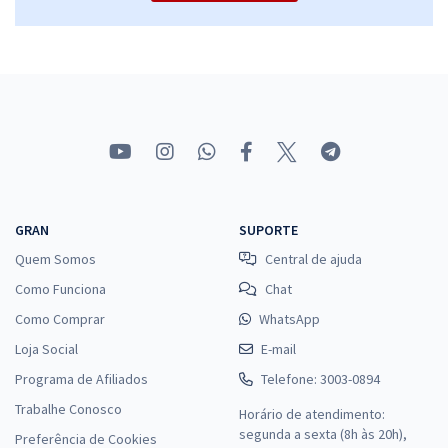
DPE MS - Defensoria Pública do Estado de Mato Grosso do Sul -
Conhecimentos Específicos para o Cargo de Analista de Defensoria
Jornalismo ou Comunicação Social
R$ 159,84
à vista
13,32
R$
ou 12x de
Economize R$ 39,96 (-20%)
Comprar
GRAN
SUPORTE
Quem Somos
Central de ajuda
DPE MS - Defensoria Pública do Estado de Mato Grosso do Sul -
Como Funciona
Chat
Conhecimentos Básicos para os Cargos de Nível Fundamental
Como Comprar
WhatsApp
R$ 279,99
à vista
Loja Social
E-mail
23,33
R$
ou 12x de
Programa de Afiliados
Telefone: 3003-0894
Economize R$ 70,00 (-20%)
Trabalhe Conosco
Horário de atendimento:
Comprar
segunda a sexta (8h às 20h),
Preferência de Cookies