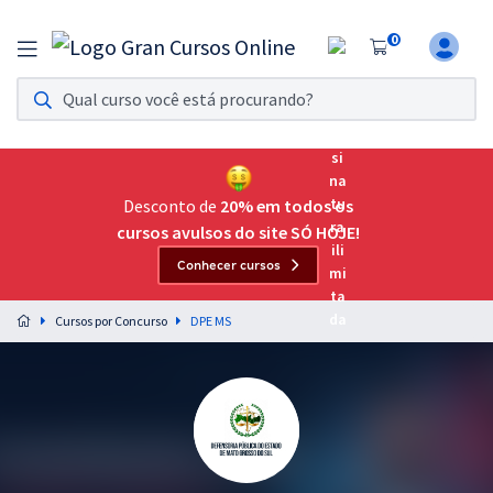
0
Assinatura Ilimitada 11
Acesso a todos os cursos. Teste grátis por 7 dias!
Assinatura OAB Até Passar
Acesso ilimitado a toda preparação para o Exame da
Desconto de
20% em todos os
Ordem, até você passar!
cursos avulsos do site SÓ HOJE!
Conhecer cursos
Residências Multiprofissionais
Preparação completa e intensiva para as principais
Cursos por Concurso
DPE MS
residências em saúde do Brasil
Concursos
Assinatura Ilimitada
Cursos 20% OFF