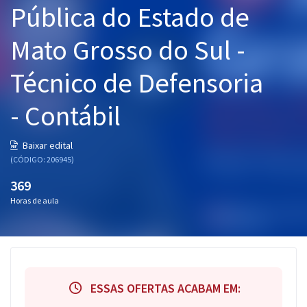
Pública do Estado de
Pós
Mato Grosso do Sul -
Graduação
Técnico de Defensoria
OAB
- Contábil
Mentorias
Questões grátis
Baixar edital
(CÓDIGO: 206945)
Conteúdo gratuito
369
Blog
Horas de aula
Aprovados
Atendimento
ESSAS OFERTAS ACABAM EM: