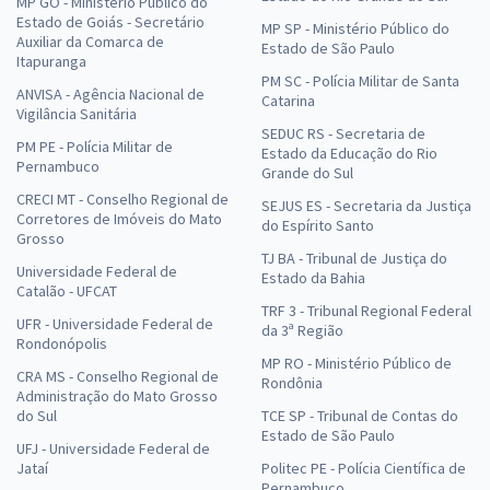
MP GO - Ministério Público do
Estado de Goiás - Secretário
MP SP - Ministério Público do
Auxiliar da Comarca de
Estado de São Paulo
Itapuranga
PM SC - Polícia Militar de Santa
ANVISA - Agência Nacional de
Catarina
Vigilância Sanitária
SEDUC RS - Secretaria de
PM PE - Polícia Militar de
Estado da Educação do Rio
Pernambuco
Grande do Sul
CRECI MT - Conselho Regional de
SEJUS ES - Secretaria da Justiça
Corretores de Imóveis do Mato
do Espírito Santo
Grosso
TJ BA - Tribunal de Justiça do
Universidade Federal de
Estado da Bahia
Catalão - UFCAT
TRF 3 - Tribunal Regional Federal
UFR - Universidade Federal de
da 3ª Região
Rondonópolis
MP RO - Ministério Público de
CRA MS - Conselho Regional de
Rondônia
Administração do Mato Grosso
do Sul
TCE SP - Tribunal de Contas do
Estado de São Paulo
UFJ - Universidade Federal de
Jataí
Politec PE - Polícia Científica de
Pernambuco