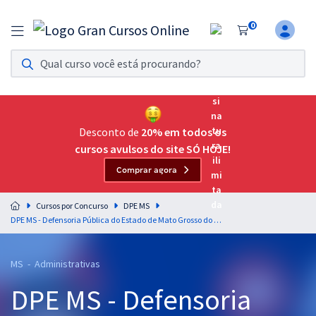
0
Assinatura Ilimitada 11
Acesso a todos os cursos. Teste grátis por 7 dias!
Assinatura OAB Até Passar
Acesso ilimitado a toda preparação para o Exame da
Desconto de
20% em todos os
Ordem, até você passar!
cursos avulsos do site SÓ HOJE!
Comprar agora
Residências Multiprofissionais
Preparação completa e intensiva para as principais
Cursos por Concurso
DPE MS
residências em saúde do Brasil
DPE MS - Defensoria Pública do Estado de Mato Grosso do Sul - Técnico de Defensoria - Contábil
Concursos
MS - Administrativas
Assinatura Ilimitada
DPE MS - Defensoria
Cursos 20% OFF