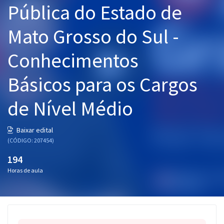
Pública do Estado de
Pós
Mato Grosso do Sul -
Graduação
Conhecimentos
OAB
Básicos para os Cargos
Mentorias
de Nível Médio
Questões grátis
Conteúdo gratuito
Baixar edital
(CÓDIGO: 207454)
Blog
194
Aprovados
Horas de aula
Atendimento