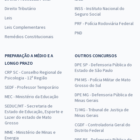
Direito Tributário
INSS - Instituto Nacional do
Seguro Social
Leis
PRF - Polícia Rodoviária Federal
Leis Complementares
PND
Remédios Constitucionais
PREPARAÇÃO A MÉDIO E A
OUTROS CONCURSOS
LONGO PRAZO
DPE SP - Defensoria Pública do
Estado de São Paulo
CRP SC - Conselho Regional de
Psicologia - 12ª Região
PM MS - Polícia Militar de Mato
Grosso do Sul
SEDF - Professor Temporário
DPE MG - Defensoria Pública de
MEC - Ministério da Educação
Minas Gerais
SEDUC/MT - Secretaria de
TJ MG - Tribunal de Justiça de
Estado de Educação, Esporte e
Minas Gerais
Lazer do estado de Mato
Grosso
CGDF - Controladoria Geral do
Distrito Federal
MME - Ministério de Minas e
Energia
DPE RS - Defensoria Pública do