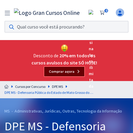
0
Assinatura Ilimitada 11
Acesso a todos os cursos. Teste grátis por 7 dias!
Assinatura OAB Até Passar
Acesso ilimitado a toda preparação para o Exame da
Desconto de
20% em todos os
Ordem, até você passar!
cursos avulsos do site SÓ HOJE!
Comprar agora
Residências Multiprofissionais
Preparação completa e intensiva para as principais
Cursos por Concurso
DPE MS
residências em saúde do Brasil
DPE MS - Defensoria Pública do Estado de Mato Grosso do Sul - Conhecimentos Básicos para os Cargos de Nível Médio
Concursos
MS - Administrativas, Jurídicas, Outras, Tecnologia da Informação
Assinatura Ilimitada
DPE MS - Defensoria
Cursos 20% OFF