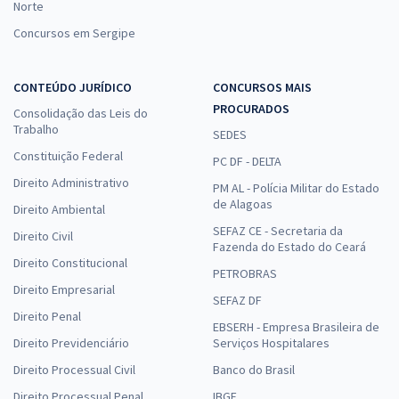
Norte
Concursos em Sergipe
CONTEÚDO JURÍDICO
CONCURSOS MAIS
PROCURADOS
Consolidação das Leis do
Trabalho
SEDES
Constituição Federal
PC DF - DELTA
Direito Administrativo
PM AL - Polícia Militar do Estado
de Alagoas
Direito Ambiental
SEFAZ CE - Secretaria da
Direito Civil
Fazenda do Estado do Ceará
Direito Constitucional
PETROBRAS
Direito Empresarial
SEFAZ DF
Direito Penal
EBSERH - Empresa Brasileira de
Direito Previdenciário
Serviços Hospitalares
Direito Processual Civil
Banco do Brasil
Direito Processual Penal
IBGE