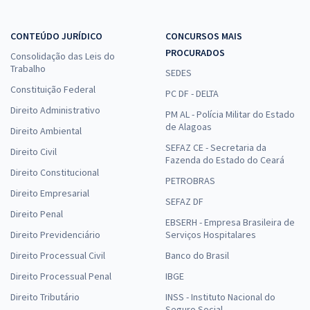
CONTEÚDO JURÍDICO
CONCURSOS MAIS
PROCURADOS
Consolidação das Leis do
Trabalho
SEDES
Constituição Federal
PC DF - DELTA
Direito Administrativo
PM AL - Polícia Militar do Estado
de Alagoas
Direito Ambiental
SEFAZ CE - Secretaria da
Direito Civil
Fazenda do Estado do Ceará
Direito Constitucional
PETROBRAS
Direito Empresarial
SEFAZ DF
Direito Penal
EBSERH - Empresa Brasileira de
Direito Previdenciário
Serviços Hospitalares
Direito Processual Civil
Banco do Brasil
Direito Processual Penal
IBGE
Direito Tributário
INSS - Instituto Nacional do
Seguro Social