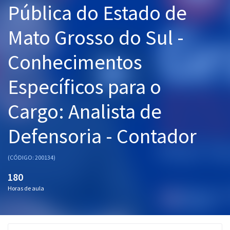
Pública do Estado de
Pós
Mato Grosso do Sul -
Graduação
Conhecimentos
OAB
Específicos para o
Mentorias
Cargo: Analista de
Questões grátis
Conteúdo gratuito
Defensoria - Contador
Blog
(CÓDIGO: 200134)
Aprovados
180
Horas de aula
Atendimento