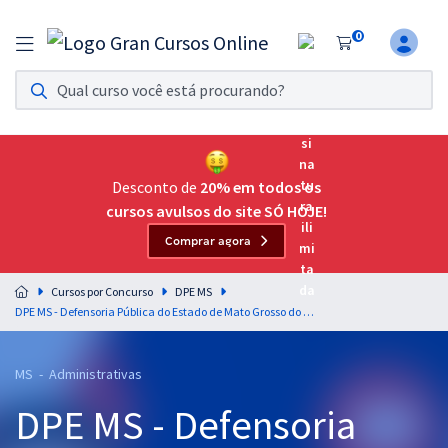
0
Assinatura Ilimitada 11
Acesso a todos os cursos. Teste grátis por 7 dias!
Assinatura OAB Até Passar
Acesso ilimitado a toda preparação para o Exame da
Desconto de
20% em todos os
Ordem, até você passar!
cursos avulsos do site SÓ HOJE!
Comprar agora
Residências Multiprofissionais
Preparação completa e intensiva para as principais
Cursos por Concurso
DPE MS
residências em saúde do Brasil
DPE MS - Defensoria Pública do Estado de Mato Grosso do Sul - Conhecimentos Específicos para o Cargo: Analista de Defensoria - Contador
Concursos
MS - Administrativas
Assinatura Ilimitada
DPE MS - Defensoria
Cursos 20% OFF