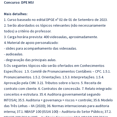
Concurso: DPE MS!
Mais detalhes:
1. Curso baseado no edital DPGE nº 02 de 01 de Setembro de 2023.
2. Serão abordados os tópicos relevantes (não necessariamente
todos) a critério do professor.
3. Carga horária prevista: 400 videoaulas, aproximadamente.
4. Material de apoio personalizado:
- slides para acompanhamento das videoaulas.
- audioaulas.
- degravação das principais aulas.
5.Os seguintes tópicos não serão ofertados em Conhecimentos
Específicos: 1.5. Comitê de Pronunciamentos Contábeis – CPC. 1.5.1.
Pronunciamentos. 1.5.2. Orientações. 1.5.3. Interpretações. 1.5.4.
Aprovação pela CVM. 3.21. Tributos sobre o lucro. 5. Receita de
contrato com cliente. 6. Contratos de concessão. 7. Relato integrado:
conceitos e estrutura. 35.4. Auditoria governamental segundo
INTOSAI; 35.5. Auditoria × governança × riscos × controle; 35.6. Modelo
das Três Linhas – IIA (2020); 36. Normas internacionais para auditoria
interna; 37.1. NBASP 100 (ISSAI 100) – Auditoria do Setor Público; 37.2.