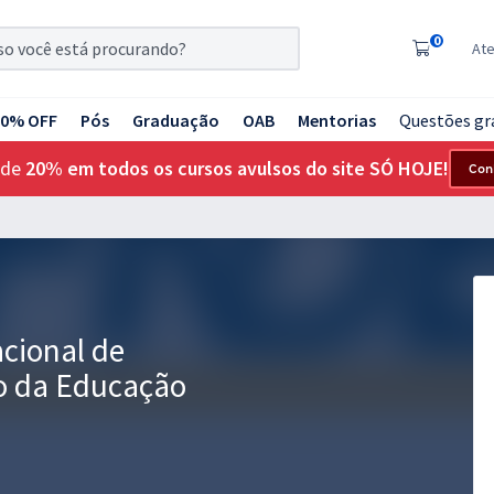
0
At
20% OFF
Pós
Graduação
OAB
Mentorias
Questões gr
 de
20% em todos os cursos avulsos do site SÓ HOJE!
Con
cional de
o da Educação