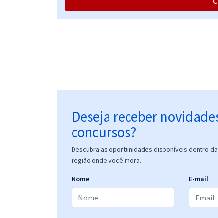
C
FNDE - Fundo Nacional de Desenvolvimento da
Educação - Língua Portuguesa - Professores: Elias
Santana e Fernando Moura
FNDE - Fundo Nacional de Desenvolvimento da
Educação - Técnico em Financiamento e Execução
de Programas e Projetos Educacionais
Deseja receber novidade
concursos?
FNDE - Fundo Nacional de Desenvolvimento da
Educação - Conhecimentos Específicos para o
Descubra as oportunidades disponíveis dentro da 
Cargo: Técnico em Financiamento e Execução de
região onde você mora.
Programas e Projetos Educacionais
Nome
E-mail
FNDE - Fundo Nacional de Desenvolvimento da
Educação - Especialista em Financiamento e
Execução de Programas e Projetos Educacionais