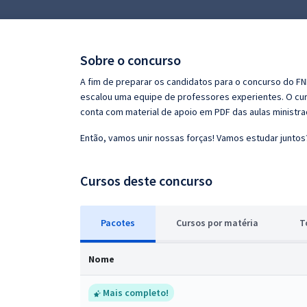
Pós
Graduação
Sobre o concurso
OAB
A fim de preparar os candidatos para o concurso do F
escalou uma equipe de professores experientes. O curs
Mentorias
conta com material de apoio em PDF das aulas ministr
Então, vamos unir nossas forças! Vamos estudar juntos
Questões grátis
Conteúdo gratuito
Cursos deste concurso
Blog
Pacotes
Cursos
p
or matéria
T
Aprovados
Nome
Atendimento
Mais completo!