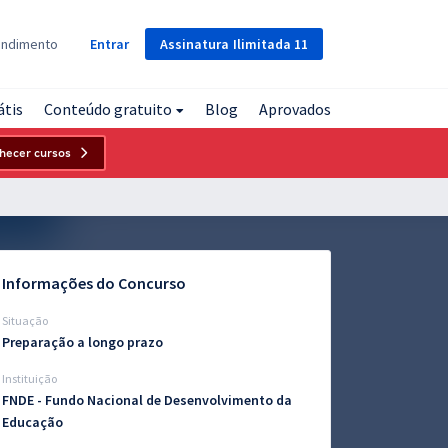
Assinatura
Ilimitada
11
endimento
Entrar
átis
Conteúdo gratuito
Blog
Aprovados
hecer cursos
Informações do Concurso
Situação
Preparação a longo prazo
Instituição
FNDE - Fundo Nacional de Desenvolvimento da
Educação