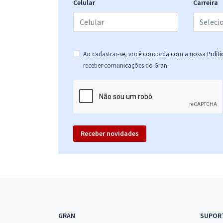
Celular
Carreira
FNDE - Fundo Nacional de Desenvolvimento da
Educação - Conhecimentos Específicos para
Especialista em Financiamento e Execução de
Ao cadastrar-se, você concorda com a nossa
Polít
Programas e Projetos Educacionais
.
receber comunicações do Gran
FNDE - Fundo Nacional de Desenvolvimento da
Educação - Conhecimentos Básicos para Todos os
Cargos
Receber novidades
GRAN
SUPOR