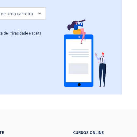
(-20%)
R$ 319,92
à vista
26,66
R$
ou 12x de
Comprar
Economize R$ 79,98
ica de Privacidade
e aceita
(-20%)
R$ 295,12
à vista
24,59
R$
ou 12x de
Comprar
Economize R$ 73,78
(-20%)
TE
CURSOS ONLINE