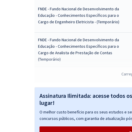
FNDE - Fundo Nacional de Desenvolvimento da
Educação - Conhecimentos Específicos para o
Cargo de Engenheiro Eletricista - (Temporário)
FNDE - Fundo Nacional de Desenvolvimento da
Educação - Conhecimentos Específicos para o
Cargo de Analista de Prestação de Contas
(Temporário)
FNDE - Fundo Nacional de Desenvolvimento da
Carre
Educação - Tomada de Contas Especial (TCE)
Referente a Transferências de Recursos Federais
(Temporário) - Professor: Leomir Araújo
Assinatura Ilimitada: acesse todos o
lugar!
FNDE - Fundo Nacional de Desenvolvimento da
O melhor custo benefício para os seus estudos e seu
Educação - Conhecimentos Específicos para o
concursos públicos, com garantia de atualização pós
cargo de Engenheiro Civil - (Temporário)