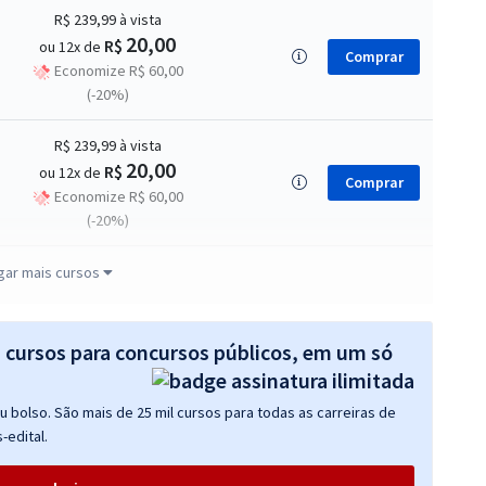
R$ 239,99
à vista
20,00
R$
ou 12x de
Comprar
Economize R$ 60,00
(-20%)
R$ 239,99
à vista
20,00
R$
ou 12x de
Comprar
Economize R$ 60,00
(-20%)
R$ 63,92
à vista
gar mais cursos
5,33
R$
ou 12x de
Comprar
Economize R$ 15,98
(-20%)
s cursos para concursos públicos, em um só
R$ 191,92
à vista
 bolso. São mais de 25 mil cursos para todas as carreiras de
15,99
R$
ou 12x de
Comprar
-edital.
Economize R$ 47,98
(-20%)