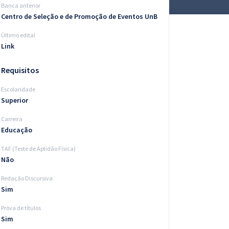
Banca anterior
Centro de Seleção e de Promoção de Eventos UnB
Último edital
Link
Requisitos
Escolaridade
Superior
Carreira
Educação
TAF (Teste de Aptidão Física)
Não
Redação Discursiva
Sim
Prova de títulos
Sim