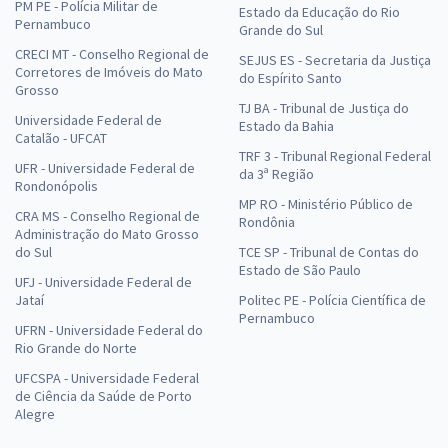
PM PE - Polícia Militar de
Estado da Educação do Rio
Pernambuco
Grande do Sul
CRECI MT - Conselho Regional de
SEJUS ES - Secretaria da Justiça
Corretores de Imóveis do Mato
do Espírito Santo
Grosso
TJ BA - Tribunal de Justiça do
Universidade Federal de
Estado da Bahia
Catalão - UFCAT
TRF 3 - Tribunal Regional Federal
UFR - Universidade Federal de
da 3ª Região
Rondonópolis
MP RO - Ministério Público de
CRA MS - Conselho Regional de
Rondônia
Administração do Mato Grosso
do Sul
TCE SP - Tribunal de Contas do
Estado de São Paulo
UFJ - Universidade Federal de
Jataí
Politec PE - Polícia Científica de
Pernambuco
UFRN - Universidade Federal do
Rio Grande do Norte
UFCSPA - Universidade Federal
de Ciência da Saúde de Porto
Alegre