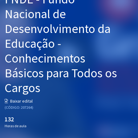
Pós
Nacional de
Graduação
Desenvolvimento da
OAB
Educação -
Mentorias
Conhecimentos
Questões grátis
Básicos para Todos os
Conteúdo gratuito
Cargos
Blog
Aprovados
Baixar edital
(CÓDIGO: 207264)
Atendimento
132
Horas de aula