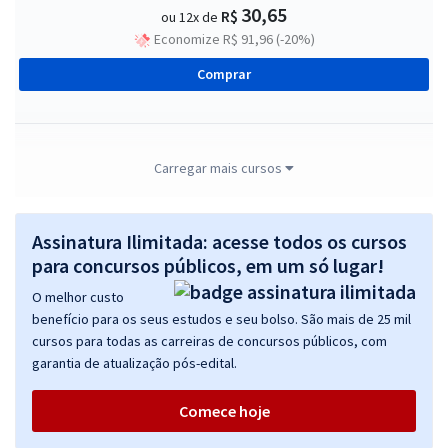
30,65
R$
ou 12x de
Economize R$ 91,96 (-20%)
Comprar
MP TO - Ministério Público do Estado do Tocantins - Conhecimentos
Carregar mais cursos
Básicos para todos os Cargos (Pré-edital)
R$ 271,84
à vista
Assinatura Ilimitada: acesse todos os cursos
22,65
R$
ou 12x de
para concursos públicos, em um só lugar!
Economize R$ 67,96 (-20%)
O melhor custo
Comprar
benefício para os seus estudos e seu bolso. São mais de 25 mil
cursos para todas as carreiras de concursos públicos, com
garantia de atualização pós-edital.
MP TO - Ministério Público do Estado do Tocantins - Motorista
Comece hoje
Profissional (Pré-edital)
R$ 279,84
à vista