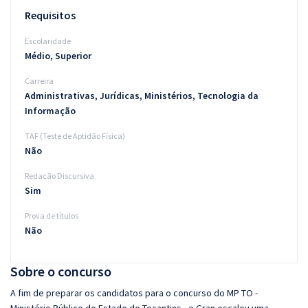
Requisitos
Escolaridade
Médio, Superior
Carreira
Administrativas, Jurídicas, Ministérios, Tecnologia da
Informação
TAF (Teste de Aptidão Física)
Não
Redação Discursiva
Sim
Prova de títulos
Não
Sobre o concurso
A fim de preparar os candidatos para o concurso do MP TO -