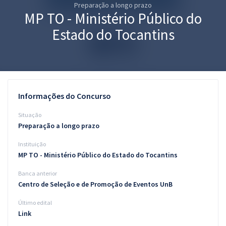
Preparação a longo prazo
Pós
MP TO - Ministério Público do
Graduação
Estado do Tocantins
OAB
Mentorias
Informações do Concurso
Questões grátis
Situação
Conteúdo gratuito
Preparação a longo prazo
Instituição
Blog
MP TO - Ministério Público do Estado do Tocantins
Aprovados
Banca anterior
Centro de Seleção e de Promoção de Eventos UnB
Atendimento
Último edital
Link