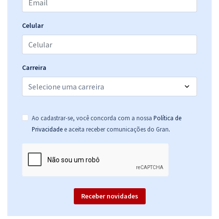
R$ 375,84
à vista
31,32
R$
ou 12x de
Economize R$ 93,96 (-20%)
Celular
Comprar
Carreira
MP TO - Ministério Público do Estado do Tocantins - Cargo 10 -
Analista Ministerial Especializado - Área de Atuação: Jornalismo (Pré-
edital)
Ao cadastrar-se, você concorda com a nossa
Política de
R$ 295,84
à vista
.
Privacidade
e aceita receber comunicações do Gran
24,65
R$
ou 12x de
Economize R$ 73,96 (-20%)
Comprar
Receber novidades