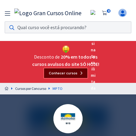
0
Assinatura Ilimitada 11
Acesso a todos os cursos. Teste grátis por 7 dias!
Assinatura OAB Até Passar
Acesso ilimitado a toda preparação para o Exame da
Desconto de
20% em todos os
Ordem, até você passar!
cursos avulsos do site SÓ HOJE!
Conhecer cursos
Residências Multiprofissionais
Preparação completa e intensiva para as principais
Cursos por Concurso
MP TO
residências em saúde do Brasil
Concursos
Assinatura Ilimitada
Cursos 20% OFF