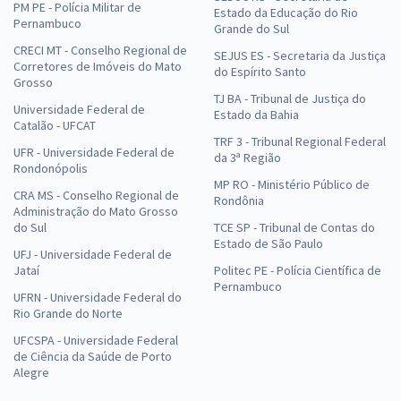
PM PE - Polícia Militar de
Estado da Educação do Rio
Pernambuco
Grande do Sul
CRECI MT - Conselho Regional de
SEJUS ES - Secretaria da Justiça
Corretores de Imóveis do Mato
do Espírito Santo
Grosso
TJ BA - Tribunal de Justiça do
Universidade Federal de
Estado da Bahia
Catalão - UFCAT
TRF 3 - Tribunal Regional Federal
UFR - Universidade Federal de
da 3ª Região
Rondonópolis
MP RO - Ministério Público de
CRA MS - Conselho Regional de
Rondônia
Administração do Mato Grosso
do Sul
TCE SP - Tribunal de Contas do
Estado de São Paulo
UFJ - Universidade Federal de
Jataí
Politec PE - Polícia Científica de
Pernambuco
UFRN - Universidade Federal do
Rio Grande do Norte
UFCSPA - Universidade Federal
de Ciência da Saúde de Porto
Alegre