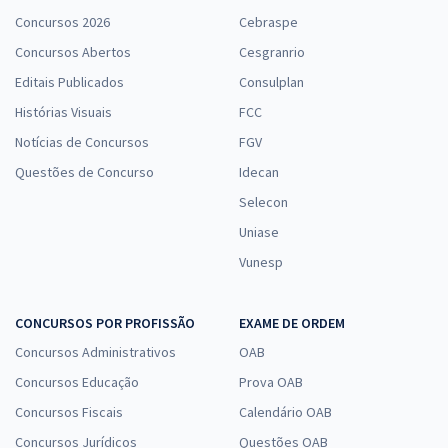
Concursos 2026
Cebraspe
Concursos Abertos
Cesgranrio
Editais Publicados
Consulplan
Histórias Visuais
FCC
Notícias de Concursos
FGV
Questões de Concurso
Idecan
Selecon
Uniase
Vunesp
CONCURSOS POR PROFISSÃO
EXAME DE ORDEM
Concursos Administrativos
OAB
Concursos Educação
Prova OAB
Concursos Fiscais
Calendário OAB
Concursos Jurídicos
Questões OAB