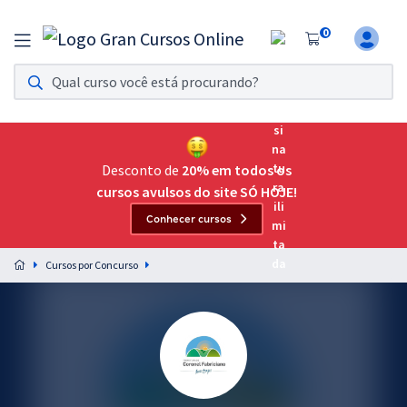
0
Assinatura Ilimitada 11
Acesso a todos os cursos. Teste grátis por 7 dias!
Assinatura OAB Até Passar
Acesso ilimitado a toda preparação para o Exame da
Desconto de
20% em todos os
Ordem, até você passar!
cursos avulsos do site SÓ HOJE!
Conhecer cursos
Residências Multiprofissionais
Preparação completa e intensiva para as principais
Cursos por Concurso
residências em saúde do Brasil
Concursos
Assinatura Ilimitada
Cursos 20% OFF