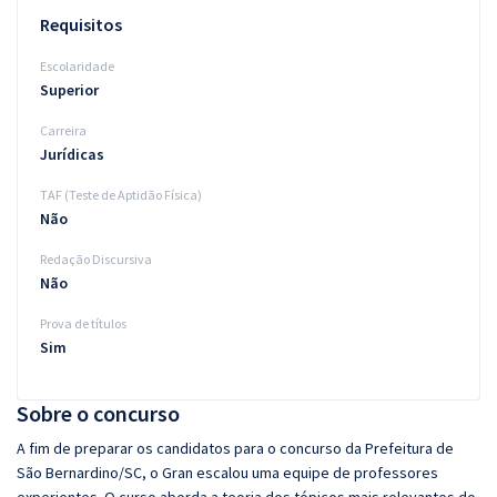
Requisitos
Escolaridade
Superior
Carreira
Jurídicas
TAF (Teste de Aptidão Física)
Não
Redação Discursiva
Não
Prova de títulos
Sim
Sobre o concurso
A fim de preparar os candidatos para o concurso da Prefeitura de
São Bernardino/SC, o Gran escalou uma equipe de professores