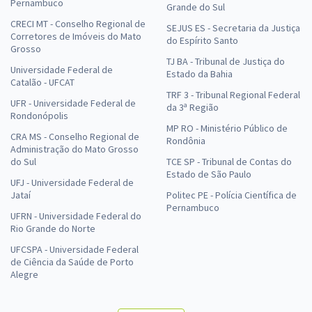
Pernambuco
Grande do Sul
CRECI MT - Conselho Regional de
SEJUS ES - Secretaria da Justiça
Corretores de Imóveis do Mato
do Espírito Santo
Grosso
TJ BA - Tribunal de Justiça do
Universidade Federal de
Estado da Bahia
Catalão - UFCAT
TRF 3 - Tribunal Regional Federal
UFR - Universidade Federal de
da 3ª Região
Rondonópolis
MP RO - Ministério Público de
CRA MS - Conselho Regional de
Rondônia
Administração do Mato Grosso
do Sul
TCE SP - Tribunal de Contas do
Estado de São Paulo
UFJ - Universidade Federal de
Jataí
Politec PE - Polícia Científica de
Pernambuco
UFRN - Universidade Federal do
Rio Grande do Norte
UFCSPA - Universidade Federal
de Ciência da Saúde de Porto
Alegre