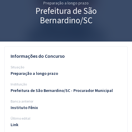
Preparação a longo prazo
Pós
Prefeitura de São
Graduação
Bernardino/SC
OAB
Mentorias
Informações do Concurso
Questões grátis
Situação
Conteúdo gratuito
Preparação a longo prazo
Instituição
Blog
Prefeitura de São Bernardino/SC - Procurador Municipal
Aprovados
Banca anterior
Instituto Fênix
Atendimento
Último edital
Link