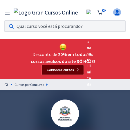
0
Assinatura Ilimitada 11
Acesso a todos os cursos. Teste grátis por 7 dias!
Assinatura OAB Até Passar
Acesso ilimitado a toda preparação para o Exame da
Desconto de
20% em todos os
Ordem, até você passar!
cursos avulsos do site SÓ HOJE!
Conhecer cursos
Residências Multiprofissionais
Preparação completa e intensiva para as principais
Cursos por Concurso
residências em saúde do Brasil
Concursos
Assinatura Ilimitada
Cursos 20% OFF