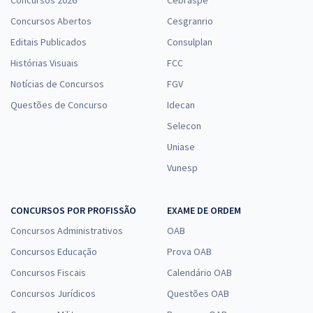
Concursos 2026
Cebraspe
Concursos Abertos
Cesgranrio
Editais Publicados
Consulplan
Histórias Visuais
FCC
Notícias de Concursos
FGV
Questões de Concurso
Idecan
Selecon
Uniase
Vunesp
CONCURSOS POR PROFISSÃO
EXAME DE ORDEM
Concursos Administrativos
OAB
Concursos Educação
Prova OAB
Concursos Fiscais
Calendário OAB
Concursos Jurídicos
Questões OAB