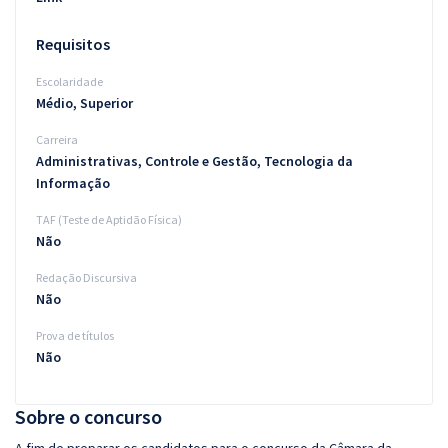
Requisitos
Escolaridade
Médio, Superior
Carreira
Administrativas, Controle e Gestão, Tecnologia da
Informação
TAF (Teste de Aptidão Física)
Não
Redação Discursiva
Não
Prova de títulos
Não
Sobre o concurso