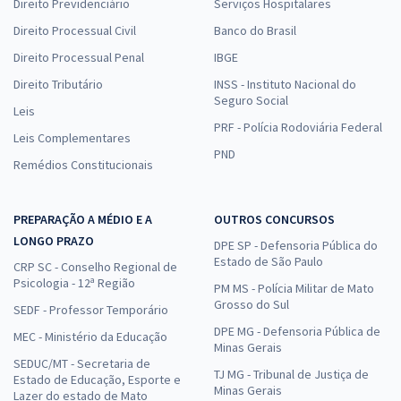
Direito Previdenciário
Serviços Hospitalares
Direito Processual Civil
Banco do Brasil
Direito Processual Penal
IBGE
Direito Tributário
INSS - Instituto Nacional do
Seguro Social
Leis
PRF - Polícia Rodoviária Federal
Leis Complementares
PND
Remédios Constitucionais
PREPARAÇÃO A MÉDIO E A
OUTROS CONCURSOS
LONGO PRAZO
DPE SP - Defensoria Pública do
Estado de São Paulo
CRP SC - Conselho Regional de
Psicologia - 12ª Região
PM MS - Polícia Militar de Mato
Grosso do Sul
SEDF - Professor Temporário
DPE MG - Defensoria Pública de
MEC - Ministério da Educação
Minas Gerais
SEDUC/MT - Secretaria de
TJ MG - Tribunal de Justiça de
Estado de Educação, Esporte e
Minas Gerais
Lazer do estado de Mato