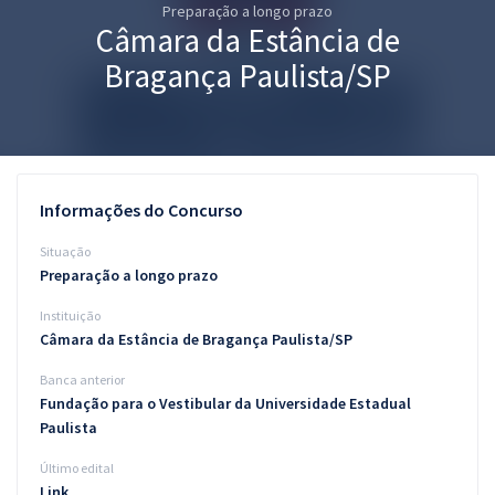
Preparação a longo prazo
Pós
Câmara da Estância de
Graduação
Bragança Paulista/SP
OAB
Mentorias
Informações do Concurso
Questões grátis
Situação
Conteúdo gratuito
Preparação a longo prazo
Instituição
Blog
Câmara da Estância de Bragança Paulista/SP
Aprovados
Banca anterior
Fundação para o Vestibular da Universidade Estadual
Atendimento
Paulista
Último edital
Link