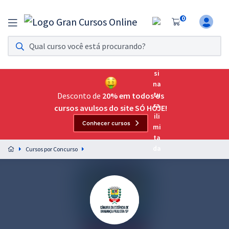
0
Assinatura Ilimitada 11
Acesso a todos os cursos. Teste grátis por 7 dias!
Assinatura OAB Até Passar
Acesso ilimitado a toda preparação para o Exame da
Desconto de
20% em todos os
Ordem, até você passar!
cursos avulsos do site SÓ HOJE!
Conhecer cursos
Residências Multiprofissionais
Preparação completa e intensiva para as principais
Cursos por Concurso
residências em saúde do Brasil
Concursos
Assinatura Ilimitada
Cursos 20% OFF