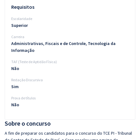
Requisitos
Escolaridade
Superior
Carreira
Administrativas, Fiscais e de Controle, Tecnologia da
Informação
TAF (Teste de Aptidão Física)
Não
Redação Discursiva
Sim
Prova de títulos
Não
Sobre o concurso
A fim de preparar os candidatos para o concurso do TCE PI - Tribunal