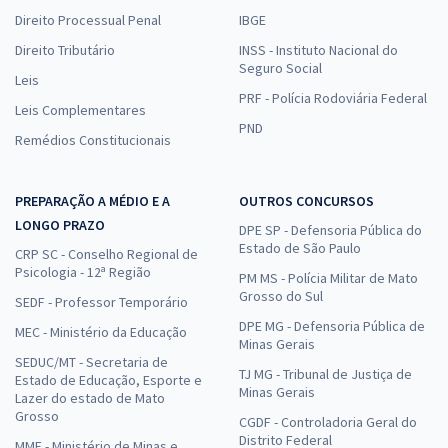
Direito Processual Penal
IBGE
Direito Tributário
INSS - Instituto Nacional do
Seguro Social
Leis
PRF - Polícia Rodoviária Federal
Leis Complementares
PND
Remédios Constitucionais
PREPARAÇÃO A MÉDIO E A
OUTROS CONCURSOS
LONGO PRAZO
DPE SP - Defensoria Pública do
Estado de São Paulo
CRP SC - Conselho Regional de
Psicologia - 12ª Região
PM MS - Polícia Militar de Mato
Grosso do Sul
SEDF - Professor Temporário
DPE MG - Defensoria Pública de
MEC - Ministério da Educação
Minas Gerais
SEDUC/MT - Secretaria de
TJ MG - Tribunal de Justiça de
Estado de Educação, Esporte e
Minas Gerais
Lazer do estado de Mato
Grosso
CGDF - Controladoria Geral do
Distrito Federal
MME - Ministério de Minas e