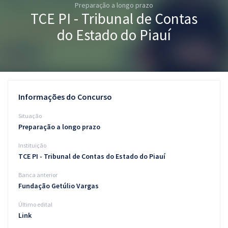
Preparação a longo prazo
Pós
TCE PI - Tribunal de Contas
Graduação
do Estado do Piauí
OAB
Mentorias
Informações do Concurso
Questões grátis
Situação
Conteúdo gratuito
Preparação a longo prazo
Instituição
Blog
TCE PI - Tribunal de Contas do Estado do Piauí
Aprovados
Banca anterior
Fundação Getúlio Vargas
Atendimento
Último edital
Link