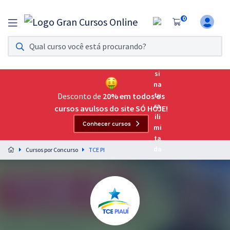
0
Assinatura Ilimitada 11
Acesso a todos os cursos. Teste grátis por 7 dias!
Assinatura OAB Até Passar
Acesso ilimitado a toda preparação para o Exame da
Desconto de
20% em todos os
Ordem, até você passar!
cursos avulsos do site SÓ HOJE!
Conhecer cursos
Residências Multiprofissionais
Preparação completa e intensiva para as principais
Cursos por Concurso
TCE PI
residências em saúde do Brasil
Concursos
Assinatura Ilimitada
Cursos 20% OFF