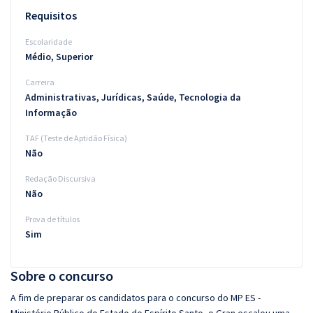
Requisitos
Escolaridade
Médio, Superior
Carreira
Administrativas, Jurídicas, Saúde, Tecnologia da
Informação
TAF (Teste de Aptidão Física)
Não
Redação Discursiva
Não
Prova de títulos
Sim
Sobre o concurso
A fim de preparar os candidatos para o concurso do MP ES -