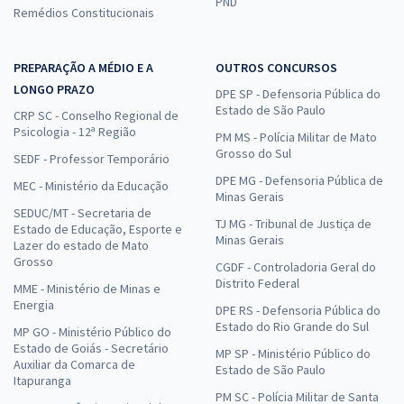
PND
Remédios Constitucionais
MP ES - Ministério Público do Estado do Espírito Santo -
Conhecimentos Específicos Para o Cargo de Agente Técnico -
Psicólogo com a Equipe Gran
PREPARAÇÃO A MÉDIO E A
OUTROS CONCURSOS
R$ 306,24
à vista
LONGO PRAZO
DPE SP - Defensoria Pública do
25,52
R$
ou 12x de
Estado de São Paulo
CRP SC - Conselho Regional de
Economize R$ 76,56 (-20%)
Psicologia - 12ª Região
PM MS - Polícia Militar de Mato
Grosso do Sul
Comprar
SEDF - Professor Temporário
DPE MG - Defensoria Pública de
MEC - Ministério da Educação
Minas Gerais
SEDUC/MT - Secretaria de
TJ MG - Tribunal de Justiça de
Estado de Educação, Esporte e
MP ES - Ministério Público do Estado do Espírito Santo - Agente
Minas Gerais
Lazer do estado de Mato
Técnico - Desenvolvedor (Módulo Especial)
Grosso
CGDF - Controladoria Geral do
Distrito Federal
R$ 303,84
à vista
MME - Ministério de Minas e
25,32
Energia
R$
ou 12x de
DPE RS - Defensoria Pública do
Estado do Rio Grande do Sul
Economize R$ 75,96 (-20%)
MP GO - Ministério Público do
Estado de Goiás - Secretário
MP SP - Ministério Público do
Comprar
Auxiliar da Comarca de
Estado de São Paulo
Itapuranga
PM SC - Polícia Militar de Santa