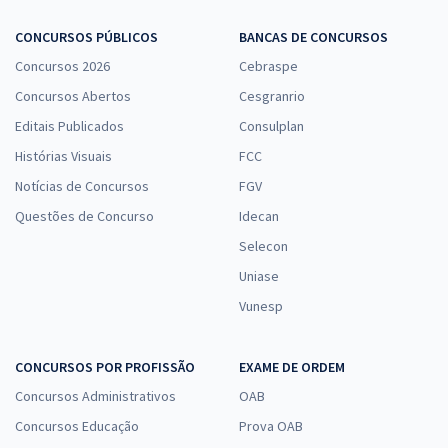
R$ 263,84
à vista
21,99
R$
ou 12x de
CONCURSOS PÚBLICOS
BANCAS DE CONCURSOS
Economize R$ 65,96 (-20%)
Concursos 2026
Cebraspe
Comprar
Concursos Abertos
Cesgranrio
Editais Publicados
Consulplan
Histórias Visuais
FCC
MP ES - Ministério Público do Estado do Espírito Santo -
Notícias de Concursos
FGV
Conhecimentos Básicos para os Cargos de Agente de Apoio
Questões de Concurso
Idecan
R$ 263,84
à vista
Selecon
21,99
R$
ou 12x de
Economize R$ 65,96 (-20%)
Uniase
Vunesp
Comprar
CONCURSOS POR PROFISSÃO
EXAME DE ORDEM
Concursos Administrativos
OAB
MP ES - Ministério Público do Estado do Espírito Santo -
Conhecimentos Básicos para os Cargos de Agente Especializado
Concursos Educação
Prova OAB