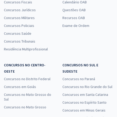
R$ 263,84
à vista
Concursos Fiscais
Calendário OAB
21,99
R$
ou 12x de
Concursos Jurídicos
Questões OAB
Economize R$ 65,96 (-20%)
Concursos Militares
Recursos OAB
Comprar
Concursos Policiais
Exame de Ordem
Concursos Saúde
Concursos Tribunais
Treinamento Intensivo para MP ES - Ministério Público do Estado do
Residência Multiprofissional
Espírito Santo - Agente de Apoio - Função: Administrativo (Pós-
Edital)
CONCURSOS NO CENTRO-
CONCURSOS NO SUL E
R$ 159,92
à vista
OESTE
SUDESTE
13,33
R$
ou 12x de
Concursos no Distrito Federal
Economize R$ 39,98 (-20%)
Concursos no Paraná
Concursos em Goiás
Concursos no Rio Grande do Sul
Comprar
Concursos no Mato Grosso do
Concursos em Santa Catarina
Sul
Concursos no Espírito Santo
Concursos no Mato Grosso
Concursos em Minas Gerais
MP ES - Ministério Público do Estado do Espírito Santo -