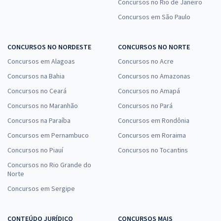
Conhecimentos Específicos para Agente Técnico - Contador
Concursos no Rio de Janeiro
R$ 183,84
à vista
Concursos em São Paulo
15,32
R$
ou 12x de
Economize R$ 45,96 (-20%)
CONCURSOS NO NORDESTE
CONCURSOS NO NORTE
Comprar
Concursos em Alagoas
Concursos no Acre
Concursos na Bahia
Concursos no Amazonas
Concursos no Ceará
Concursos no Amapá
MP ES - Ministério Público do Estado do Espírito Santo - Agente
Concursos no Maranhão
Concursos no Pará
Técnico - Historiador
Concursos na Paraíba
Concursos em Rondônia
R$ 223,84
à vista
Concursos em Pernambuco
Concursos em Roraima
18,65
R$
ou 12x de
Concursos no Piauí
Concursos no Tocantins
Economize R$ 55,96 (-20%)
Concursos no Rio Grande do
Comprar
Norte
Concursos em Sergipe
MP ES - Ministério Público do Estado do Espírito Santo -
CONTEÚDO JURÍDICO
CONCURSOS MAIS