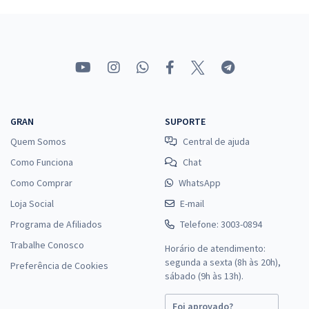
39,99
R$
ou 12x de
Economize R$ 119,98 (-20%)
Comprar
MP ES - Ministério Público do Estado do Espírito Santo - Agente
GRAN
SUPORTE
Técnico - Função: Nutricionista
Quem Somos
Central de ajuda
R$ 479,92
à vista
39,99
Como Funciona
Chat
R$
ou 12x de
Economize R$ 119,98 (-20%)
Como Comprar
WhatsApp
Loja Social
E-mail
Comprar
Programa de Afiliados
Telefone: 3003-0894
Trabalhe Conosco
Horário de atendimento:
segunda a sexta (8h às 20h),
Preferência de Cookies
MP ES - Ministério Público do Estado do Espírito Santo - Agente
sábado (9h às 13h).
Técnico - Operador de Infraestrutura (Módulo Especial)
R$ 303,84
à vista
Foi aprovado?