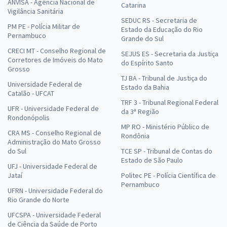
ANVISA - Agência Nacional de
Catarina
Vigilância Sanitária
SEDUC RS - Secretaria de
MP ES - Ministério Público do Estado do Espírito Santo - Analista de
PM PE - Polícia Militar de
Estado da Educação do Rio
Sistemas
Pernambuco
Grande do Sul
R$ 303,84
à vista
CRECI MT - Conselho Regional de
SEJUS ES - Secretaria da Justiça
25,32
Corretores de Imóveis do Mato
R$
ou 12x de
do Espírito Santo
Grosso
Economize R$ 75,96 (-20%)
TJ BA - Tribunal de Justiça do
Universidade Federal de
Estado da Bahia
Comprar
Catalão - UFCAT
TRF 3 - Tribunal Regional Federal
UFR - Universidade Federal de
da 3ª Região
Rondonópolis
MP RO - Ministério Público de
CRA MS - Conselho Regional de
Rondônia
MP ES - Ministério Público do Estado do Espírito Santo -
Administração do Mato Grosso
Conhecimentos Específicos para Analista de Sistemas
do Sul
TCE SP - Tribunal de Contas do
Estado de São Paulo
R$ 263,84
à vista
UFJ - Universidade Federal de
21,99
Jataí
R$
Politec PE - Polícia Científica de
ou 12x de
Pernambuco
Economize R$ 65,96 (-20%)
UFRN - Universidade Federal do
Rio Grande do Norte
Comprar
UFCSPA - Universidade Federal
de Ciência da Saúde de Porto