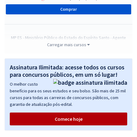
Comprar
MP ES - Ministério Público do Estado do Espírito Santo - Agente
Técnico - Administrador (Módulo Especial)
Carregar mais cursos
R$ 279,84
à vista
23,32
R$
ou 12x de
Assinatura Ilimitada: acesse todos os cursos
Economize R$ 69,96 (-20%)
para concursos públicos, em um só lugar!
Comprar
O melhor custo
benefício para os seus estudos e seu bolso. São mais de 25 mil
cursos para todas as carreiras de concursos públicos, com
garantia de atualização pós-edital.
MP ES - Ministério Público do Estado do Espírito Santo - Agente
Especializado - Analista de Segurança da Informação (Módulo
Comece hoje
Especial)
R$ 303,84
à vista
25,32