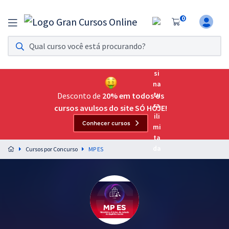
0
Assinatura Ilimitada 11
Acesso a todos os cursos. Teste grátis por 7 dias!
Assinatura OAB Até Passar
Acesso ilimitado a toda preparação para o Exame da
Desconto de
20% em todos os
Ordem, até você passar!
cursos avulsos do site SÓ HOJE!
Conhecer cursos
Residências Multiprofissionais
Preparação completa e intensiva para as principais
Cursos por Concurso
MP ES
residências em saúde do Brasil
Concursos
Assinatura Ilimitada
Cursos 20% OFF