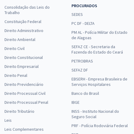
Conhecimentos Específicos para Agente Técnico - Historiador
PROCURADOS
Consolidação das Leis do
R$ 183,84
à vista
Trabalho
SEDES
15,32
R$
ou 12x de
Constituição Federal
PC DF - DELTA
Economize R$ 45,96 (-20%)
Direito Administrativo
PM AL - Polícia Militar do Estado
Comprar
de Alagoas
Direito Ambiental
SEFAZ CE - Secretaria da
Direito Civil
Fazenda do Estado do Ceará
Direito Constitucional
PETROBRAS
MP ES - Ministério Público do Estado do Espírito Santo -
Direito Empresarial
SEFAZ DF
Conhecimentos Específicos Para o Cargo de Agente Técnico -
Direito Penal
Assistente Social com a Equipe Gran
EBSERH - Empresa Brasileira de
Direito Previdenciário
Serviços Hospitalares
R$ 306,24
à vista
25,52
Direito Processual Civil
R$
Banco do Brasil
ou 12x de
Economize R$ 76,56 (-20%)
Direito Processual Penal
IBGE
Comprar
Direito Tributário
INSS - Instituto Nacional do
Seguro Social
Leis
PRF - Polícia Rodoviária Federal
Leis Complementares