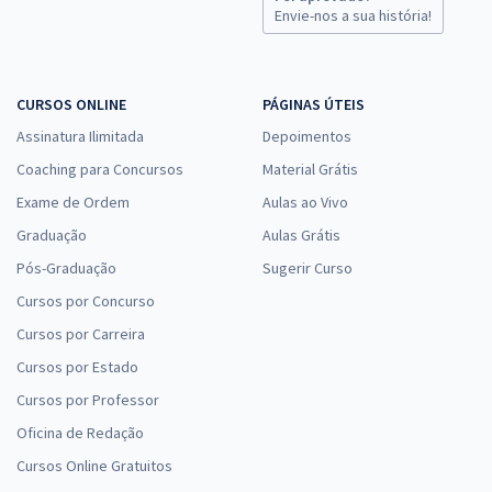
25,32
Envie-nos a sua história!
R$
ou 12x de
Economize R$ 75,96 (-20%)
Comprar
CURSOS ONLINE
PÁGINAS ÚTEIS
Assinatura Ilimitada
Depoimentos
Coaching para Concursos
Material Grátis
MP ES - Ministério Público do Estado do Espírito Santo - Agente
Exame de Ordem
Aulas ao Vivo
Técnico - Função: Psicólogo
Graduação
Aulas Grátis
R$ 479,92
à vista
39,99
Pós-Graduação
R$
Sugerir Curso
ou 12x de
Economize R$ 119,98 (-20%)
Cursos por Concurso
Comprar
Cursos por Carreira
Cursos por Estado
Cursos por Professor
Oficina de Redação
MP ES - Ministério Público do Estado do Espírito Santo -
Conhecimentos Básicos para os Cargos de Agente Técnico
Cursos Online Gratuitos