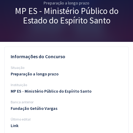
Preparação a longo prazo
Pós
MP ES - Ministério Público do
Graduação
Estado do Espírito Santo
OAB
Mentorias
Informações do Concurso
Questões grátis
Situação
Conteúdo gratuito
Preparação a longo prazo
Instituição
Blog
MP ES - Ministério Público do Espírito Santo
Aprovados
Banca anterior
Fundação Getúlio Vargas
Atendimento
Último edital
Link