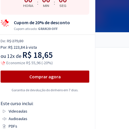
:
:
HORA
MIN
SEG
Cupom de 20% de desconto
Cupom ativado:
GRAN20-OFF
De:
R$ 279,80
Por:
R$ 223,84
à vista
R$ 18,65
ou
12x de
Economize R$ 55,96 (-20%)
Comprar agora
Garantia de devolução do dinheiro em 7 dias.
Este curso inclui:
Videoaulas
Audioaulas
PDFs