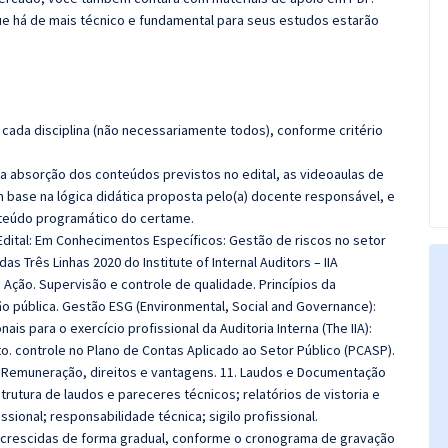
e há de mais técnico e fundamental para seus estudos estarão
cada disciplina (não necessariamente todos), conforme critério
 a absorção dos conteúdos previstos no edital, as videoaulas de
 base na lógica didática proposta pelo(a) docente responsável, e
teúdo programático do certame.
Edital: Em Conhecimentos Específicos:
Gestão de riscos no setor
 Três Linhas 2020 do Institute of Internal Auditors – IIA
e Ação. Supervisão e controle de qualidade. Princípios da
o pública. Gestão ESG (Environmental, Social and Governance):
is para o exercício profissional da Auditoria Interna (The IIA):
to. controle no Plano de Contas Aplicado ao Setor Público (PCASP).
al. Remuneração, direitos e vantagens. 11. Laudos e Documentação
rutura de laudos e pareceres técnicos; relatórios de vistoria e
issional; responsabilidade técnica; sigilo profissional.
 acrescidas de forma gradual, conforme o cronograma de gravação