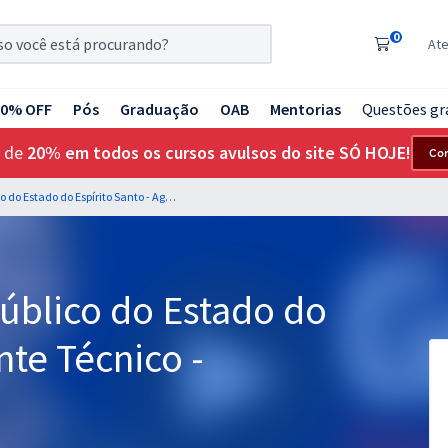
0
At
20% OFF
Pós
Graduação
OAB
Mentorias
Questões gr
 de
20% em todos os cursos avulsos do site SÓ HOJE!
Co
MP ES - Ministério Público do Estado do Espírito Santo - Agente Técnico - Contador
Público do Estado do
nte Técnico -