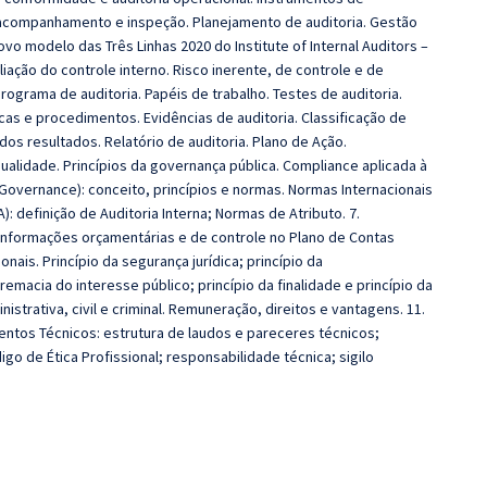
, acompanhamento e inspeção. Planejamento de auditoria. Gestão
vo modelo das Três Linhas 2020 do Institute of Internal Auditors –
liação do controle interno. Risco inerente, de controle e de
rograma de auditoria. Papéis de trabalho. Testes de auditoria.
cas e procedimentos. Evidências de auditoria. Classificação de
os resultados. Relatório de auditoria. Plano de Ação.
ualidade. Princípios da governança pública. Compliance aplicada à
Governance): conceito, princípios e normas. Normas Internacionais
A): definição de Auditoria Interna; Normas de Atributo. 7.
 informações orçamentárias e de controle no Plano de Contas
onais. Princípio da segurança jurídica; princípio da
remacia do interesse público; princípio da finalidade e princípio da
strativa, civil e criminal. Remuneração, direitos e vantagens. 11.
tos Técnicos: estrutura de laudos e pareceres técnicos;
digo de Ética Profissional; responsabilidade técnica; sigilo