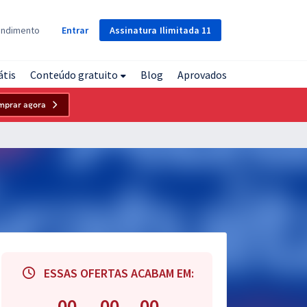
Assinatura
Ilimitada
11
endimento
Entrar
átis
Conteúdo gratuito
Blog
Aprovados
mprar agora
ESSAS OFERTAS ACABAM EM:
00
00
00