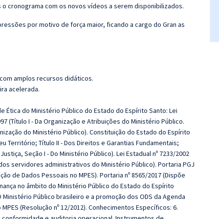
 o cronograma com os novos vídeos a serem disponibilizados.
ressões por motivo de força maior, ficando a cargo do Gran as
 com amplos recursos didáticos.
ira acelerada.
 Ética do Ministério Público do Estado do Espírito Santo: Lei
 (Título I - Da Organização e Atribuições do Ministério Público.
anização do Ministério Público). Constituição do Estado do Espírito
eu Território; Título II - Dos Direitos e Garantias Fundamentais;
ustiça, Seção I - Do Ministério Público). Lei Estadual nº 7233/2002
os servidores administrativos do Ministério Público). Portaria PGJ
oteção de Dados Pessoais no MPES). Portaria nº 8565/2017 (Dispõe
nança no âmbito do Ministério Público do Estado do Espírito
 Ministério Público brasileiro e a promoção dos ODS da Agenda
o MPES (Resolução nº 12/2012). Conhecimentos Específicos: 6.
e conformidade e auditoria operacional. Instrumentos de