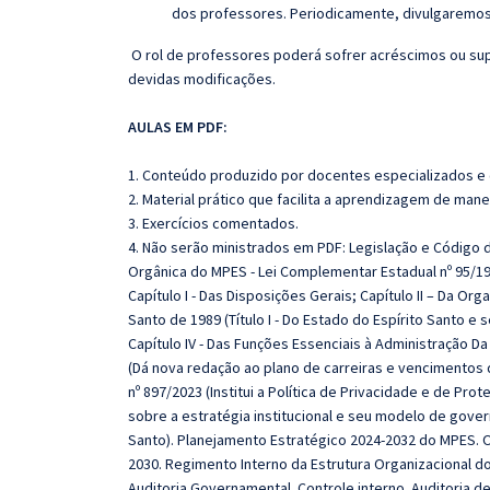
dos professores. Periodicamente, divulgaremos
O rol de professores poderá sofrer acréscimos ou sup
devidas modificações.
AULAS EM PDF:
1. Conteúdo produzido por docentes especializados e
2. Material prático que facilita a aprendizagem de mane
3. Exercícios comentados.
4. Não serão ministrados em PDF: Legislação e Código de
Orgânica do MPES - Lei Complementar Estadual nº 95/1997
Capítulo I - Das Disposições Gerais; Capítulo II – Da Org
Santo de 1989 (Título I - Do Estado do Espírito Santo e s
Capítulo IV - Das Funções Essenciais à Administração Da J
(Dá nova redação ao plano de carreiras e vencimentos d
nº 897/2023 (Institui a Política de Privacidade e de Pr
sobre a estratégia institucional e seu modelo de gover
Santo). Planejamento Estratégico 2024-2032 do MPES. O
2030. Regimento Interno da Estrutura Organizacional d
Auditoria Governamental. Controle interno. Auditoria d