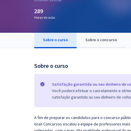
Pós
289
Graduação
Horas de aula
OAB
Sobre o curso
Sobre o concurso
Mentorias
Questões grátis
Sobre o curso
Conteúdo gratuito
Blog
Satisfação garantida ou seu dinheiro de vo
Você poderá efetuar o cancelamento e obter 
Aprovados
satisfação garantida ou seu dinheiro de volta
Atendimento
A fim de preparar os candidatos para o concurso públi
Gran Concursos escalou a equipe de professores mais 
videoaulas, com a mais alta qualidade audiovisual do