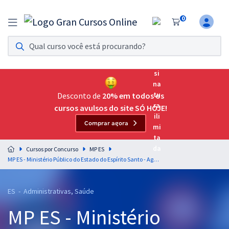
0
Assinatura Ilimitada 11
Acesso a todos os cursos. Teste grátis por 7 dias!
Assinatura OAB Até Passar
Acesso ilimitado a toda preparação para o Exame da
Desconto de
20% em todos os
Ordem, até você passar!
cursos avulsos do site SÓ HOJE!
Comprar agora
Residências Multiprofissionais
Preparação completa e intensiva para as principais
Cursos por Concurso
MP ES
residências em saúde do Brasil
MP ES - Ministério Público do Estado do Espírito Santo - Agente Técnico - Função: Nutricionista
Concursos
ES - Administrativas, Saúde
Assinatura Ilimitada
MP ES - Ministério
Cursos 20% OFF