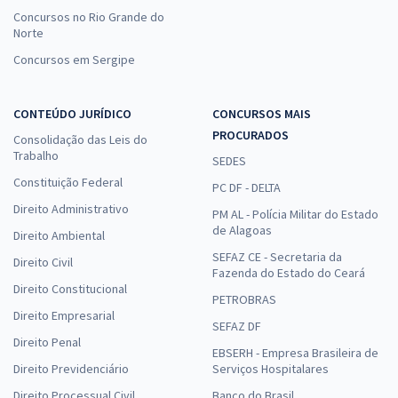
Concursos no Rio Grande do
Norte
Concursos em Sergipe
CONTEÚDO JURÍDICO
CONCURSOS MAIS
PROCURADOS
Consolidação das Leis do
Trabalho
SEDES
Constituição Federal
PC DF - DELTA
Direito Administrativo
PM AL - Polícia Militar do Estado
de Alagoas
Direito Ambiental
SEFAZ CE - Secretaria da
Direito Civil
Fazenda do Estado do Ceará
Direito Constitucional
PETROBRAS
Direito Empresarial
SEFAZ DF
Direito Penal
EBSERH - Empresa Brasileira de
Direito Previdenciário
Serviços Hospitalares
Direito Processual Civil
Banco do Brasil