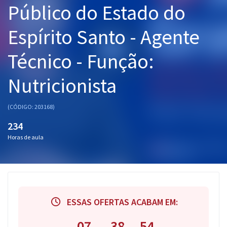
Público do Estado do
Pós
Espírito Santo - Agente
Graduação
Técnico - Função:
OAB
Nutricionista
Mentorias
Questões grátis
(CÓDIGO: 203168)
234
Conteúdo gratuito
Horas de aula
Blog
Aprovados
Atendimento
ESSAS OFERTAS ACABAM EM:
07
38
53