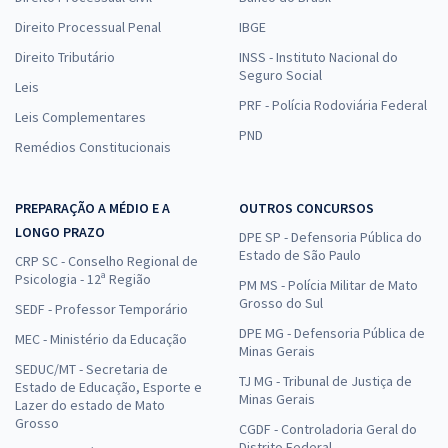
Direito Processual Penal
IBGE
Direito Tributário
INSS - Instituto Nacional do
Seguro Social
Leis
PRF - Polícia Rodoviária Federal
Leis Complementares
PND
Remédios Constitucionais
PREPARAÇÃO A MÉDIO E A
OUTROS CONCURSOS
LONGO PRAZO
DPE SP - Defensoria Pública do
Estado de São Paulo
CRP SC - Conselho Regional de
Psicologia - 12ª Região
PM MS - Polícia Militar de Mato
Grosso do Sul
SEDF - Professor Temporário
DPE MG - Defensoria Pública de
MEC - Ministério da Educação
Minas Gerais
SEDUC/MT - Secretaria de
TJ MG - Tribunal de Justiça de
Estado de Educação, Esporte e
Minas Gerais
Lazer do estado de Mato
Grosso
CGDF - Controladoria Geral do
Distrito Federal