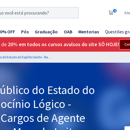
0
At
20% OFF
Pós
Graduação
OAB
Mentorias
Questões gr
 de
20% em todos os cursos avulsos do site SÓ HOJE!
Co
MP ES - Ministério Público do Estado do Espírito Santo - Raciocínio Lógico - Matemático para os Cargos de Agente Técnico - Professores: Marcelo Leite e Wagner Aguiar
Público do Estado do
iocínio Lógico -
 Cargos de Agente