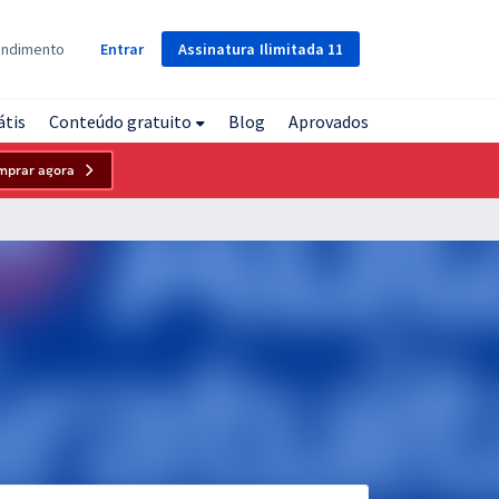
Assinatura
Ilimitada
11
endimento
Entrar
átis
Conteúdo gratuito
Blog
Aprovados
mprar agora