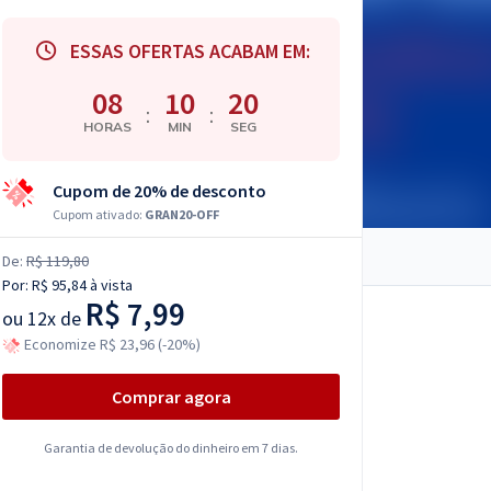
ESSAS OFERTAS ACABAM EM:
08
10
19
:
:
HORAS
MIN
SEG
Cupom de 20% de desconto
Cupom ativado:
GRAN20-OFF
De:
R$ 119,80
Por:
R$ 95,84
à vista
R$ 7,99
ou
12x de
Economize R$ 23,96 (-20%)
Comprar agora
Garantia de devolução do dinheiro em 7 dias.