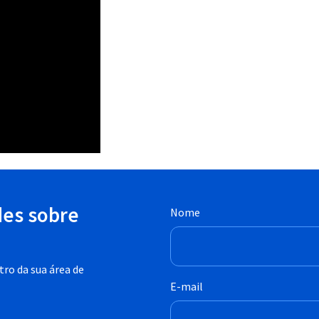
des sobre
Nome
ro da sua área de
E-mail