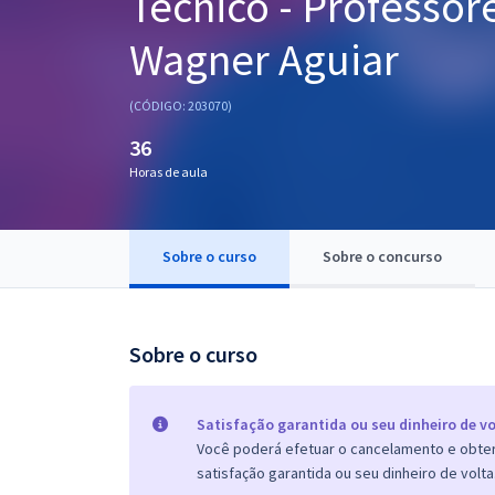
Técnico - Professor
Pós
Wagner Aguiar
Graduação
(CÓDIGO: 203070)
OAB
36
Mentorias
Horas de aula
Questões grátis
Sobre o curso
Sobre o concurso
Conteúdo gratuito
Blog
Sobre o curso
Aprovados
Atendimento
Satisfação garantida ou seu dinheiro de vo
Você poderá efetuar o cancelamento e obter 
satisfação garantida ou seu dinheiro de volta