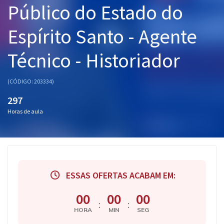
Público do Estado do
Pós
Espírito Santo - Agente
Graduação
Técnico - Historiador
OAB
Mentorias
(CÓDIGO: 203334)
297
Questões grátis
Horas de aula
Conteúdo gratuito
Blog
Aprovados
ESSAS OFERTAS ACABAM EM:
Atendimento
00
00
00
:
:
HORA
MIN
SEG