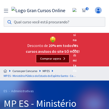
0
Assinatura Ilimitada 11
Acesso a todos os cursos. Teste grátis por 7 dias!
Assinatura OAB Até Passar
Acesso ilimitado a toda preparação para o Exame da
Desconto de
20% em todos os
Ordem, até você passar!
cursos avulsos do site SÓ HOJE!
Comprar agora
Residências Multiprofissionais
Preparação completa e intensiva para as principais
Cursos por Concurso
MP ES
residências em saúde do Brasil
MP ES - Ministério Público do Estado do Espírito Santo - Conhecimentos Específicos para Agente Técnico - Historiador
Concursos
ES - Administrativas
Assinatura Ilimitada
MP ES - Ministério
Cursos 20% OFF