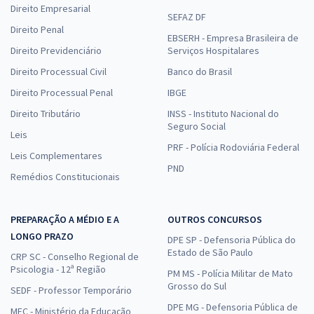
Direito Empresarial
SEFAZ DF
Direito Penal
EBSERH - Empresa Brasileira de
Direito Previdenciário
Serviços Hospitalares
Direito Processual Civil
Banco do Brasil
Direito Processual Penal
IBGE
Direito Tributário
INSS - Instituto Nacional do
Seguro Social
Leis
PRF - Polícia Rodoviária Federal
Leis Complementares
PND
Remédios Constitucionais
PREPARAÇÃO A MÉDIO E A
OUTROS CONCURSOS
LONGO PRAZO
DPE SP - Defensoria Pública do
Estado de São Paulo
CRP SC - Conselho Regional de
Psicologia - 12ª Região
PM MS - Polícia Militar de Mato
Grosso do Sul
SEDF - Professor Temporário
DPE MG - Defensoria Pública de
MEC - Ministério da Educação