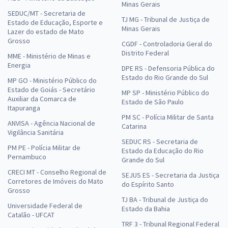
Minas Gerais
SEDUC/MT - Secretaria de
TJ MG - Tribunal de Justiça de
Estado de Educação, Esporte e
Minas Gerais
Lazer do estado de Mato
Grosso
CGDF - Controladoria Geral do
Distrito Federal
MME - Ministério de Minas e
Energia
DPE RS - Defensoria Pública do
Estado do Rio Grande do Sul
MP GO - Ministério Público do
Estado de Goiás - Secretário
MP SP - Ministério Público do
Auxiliar da Comarca de
Estado de São Paulo
Itapuranga
PM SC - Polícia Militar de Santa
ANVISA - Agência Nacional de
Catarina
Vigilância Sanitária
SEDUC RS - Secretaria de
PM PE - Polícia Militar de
Estado da Educação do Rio
Pernambuco
Grande do Sul
CRECI MT - Conselho Regional de
SEJUS ES - Secretaria da Justiça
Corretores de Imóveis do Mato
do Espírito Santo
Grosso
TJ BA - Tribunal de Justiça do
Universidade Federal de
Estado da Bahia
Catalão - UFCAT
TRF 3 - Tribunal Regional Federal