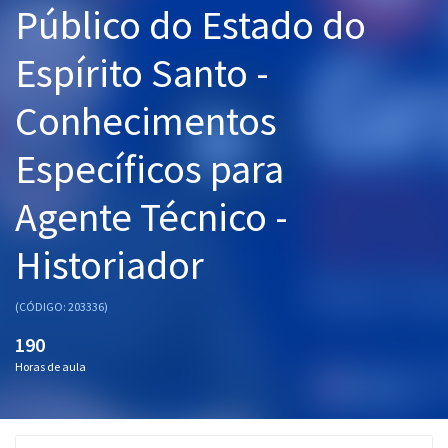
Público do Estado do
Pós
Espírito Santo -
Graduação
Conhecimentos
OAB
Específicos para
Mentorias
Agente Técnico -
Questões grátis
Conteúdo gratuito
Historiador
Blog
(CÓDIGO: 203336)
Aprovados
190
Horas de aula
Atendimento