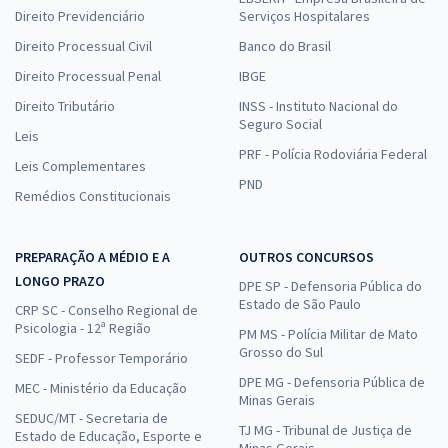
Direito Previdenciário
Serviços Hospitalares
Direito Processual Civil
Banco do Brasil
Direito Processual Penal
IBGE
Direito Tributário
INSS - Instituto Nacional do
Seguro Social
Leis
PRF - Polícia Rodoviária Federal
Leis Complementares
PND
Remédios Constitucionais
PREPARAÇÃO A MÉDIO E A
OUTROS CONCURSOS
LONGO PRAZO
DPE SP - Defensoria Pública do
Estado de São Paulo
CRP SC - Conselho Regional de
Psicologia - 12ª Região
PM MS - Polícia Militar de Mato
Grosso do Sul
SEDF - Professor Temporário
DPE MG - Defensoria Pública de
MEC - Ministério da Educação
Minas Gerais
SEDUC/MT - Secretaria de
TJ MG - Tribunal de Justiça de
Estado de Educação, Esporte e
Minas Gerais