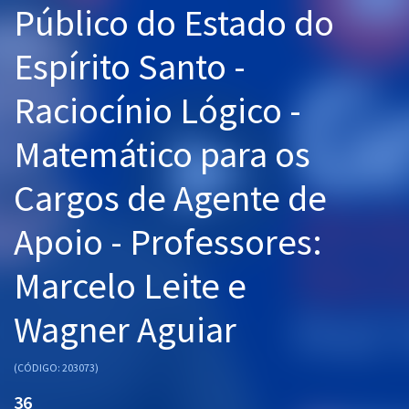
Público do Estado do
Pós
Espírito Santo -
Graduação
Raciocínio Lógico -
OAB
Matemático para os
Mentorias
Cargos de Agente de
Questões grátis
Conteúdo gratuito
Apoio - Professores:
Blog
Marcelo Leite e
Aprovados
Wagner Aguiar
Atendimento
(CÓDIGO: 203073)
36