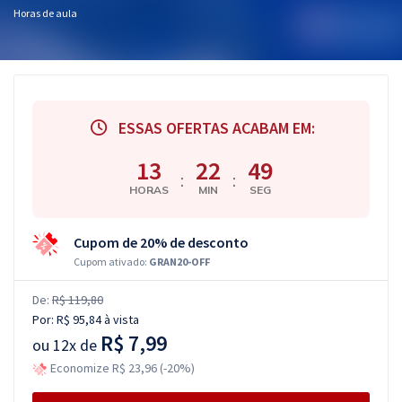
Horas de aula
ESSAS OFERTAS ACABAM EM:
13
22
48
:
:
HORAS
MIN
SEG
Cupom de 20% de desconto
Cupom ativado:
GRAN20-OFF
De:
R$ 119,80
Por:
R$ 95,84
à vista
R$ 7,99
ou
12x de
Economize R$ 23,96 (-20%)