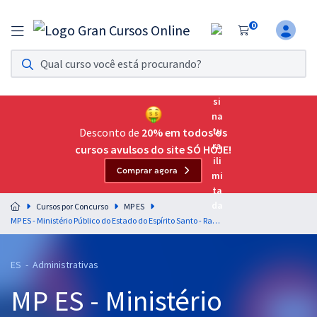
0
Assinatura Ilimitada 11
Acesso a todos os cursos. Teste grátis por 7 dias!
Assinatura OAB Até Passar
Acesso ilimitado a toda preparação para o Exame da
Desconto de
20% em todos os
Ordem, até você passar!
cursos avulsos do site SÓ HOJE!
Comprar agora
Residências Multiprofissionais
Preparação completa e intensiva para as principais
Cursos por Concurso
MP ES
residências em saúde do Brasil
MP ES - Ministério Público do Estado do Espírito Santo - Raciocínio Lógico - Matemático para os Cargos de Agente de Apoio - Professores: Marcelo Leite e Wagner Aguiar
Concursos
ES - Administrativas
Assinatura Ilimitada
MP ES - Ministério
Cursos 20% OFF