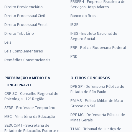
EBSERH - Empresa Brasileira de
Direito Previdenciário
Serviços Hospitalares
Direito Processual Civil
Banco do Brasil
Direito Processual Penal
IBGE
Direito Tributário
INSS - Instituto Nacional do
Seguro Social
Leis
PRF - Polícia Rodoviária Federal
Leis Complementares
PND
Remédios Constitucionais
PREPARAÇÃO A MÉDIO E A
OUTROS CONCURSOS
LONGO PRAZO
DPE SP - Defensoria Pública do
Estado de São Paulo
CRP SC - Conselho Regional de
Psicologia - 12ª Região
PM MS - Polícia Militar de Mato
Grosso do Sul
SEDF - Professor Temporário
DPE MG - Defensoria Pública de
MEC - Ministério da Educação
Minas Gerais
SEDUC/MT - Secretaria de
TJ MG - Tribunal de Justiça de
Estado de Educação, Esporte e