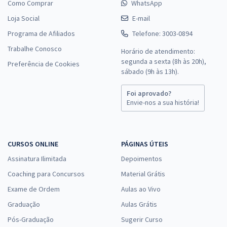
Como Comprar
WhatsApp
Loja Social
E-mail
Programa de Afiliados
Telefone: 3003-0894
Trabalhe Conosco
Horário de atendimento:
segunda a sexta (8h às 20h),
Preferência de Cookies
sábado (9h às 13h).
Foi aprovado?
Envie-nos a sua história!
CURSOS ONLINE
PÁGINAS ÚTEIS
Assinatura Ilimitada
Depoimentos
Coaching para Concursos
Material Grátis
Exame de Ordem
Aulas ao Vivo
Graduação
Aulas Grátis
Pós-Graduação
Sugerir Curso