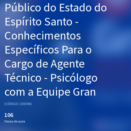
Público do Estado do
Pós
Espírito Santo -
Graduação
Conhecimentos
OAB
Específicos Para o
Mentorias
Cargo de Agente
Questões grátis
Conteúdo gratuito
Técnico - Psicólogo
Blog
com a Equipe Gran
Aprovados
(CÓDIGO: 203344)
Atendimento
106
Horas de aula