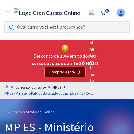
0
Assinatura Ilimitada 11
Acesso a todos os cursos. Teste grátis por 7 dias!
Assinatura OAB Até Passar
Acesso ilimitado a toda preparação para o Exame da
Desconto de
20% em todos os
Ordem, até você passar!
cursos avulsos do site SÓ HOJE!
Comprar agora
Residências Multiprofissionais
Preparação completa e intensiva para as principais
Cursos por Concurso
MP ES
residências em saúde do Brasil
MP ES - Ministério Público do Estado do Espírito Santo - Conhecimentos Específicos Para o Cargo de Agente Técnico - Psicólogo com a Equipe Gran
Concursos
ES - Administrativas, Saúde
Assinatura Ilimitada
MP ES - Ministério
Cursos 20% OFF