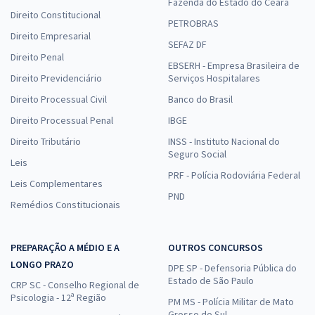
Fazenda do Estado do Ceará
Direito Constitucional
PETROBRAS
Direito Empresarial
SEFAZ DF
Direito Penal
EBSERH - Empresa Brasileira de
Direito Previdenciário
Serviços Hospitalares
Direito Processual Civil
Banco do Brasil
Direito Processual Penal
IBGE
Direito Tributário
INSS - Instituto Nacional do
Seguro Social
Leis
PRF - Polícia Rodoviária Federal
Leis Complementares
PND
Remédios Constitucionais
PREPARAÇÃO A MÉDIO E A
OUTROS CONCURSOS
LONGO PRAZO
DPE SP - Defensoria Pública do
Estado de São Paulo
CRP SC - Conselho Regional de
Psicologia - 12ª Região
PM MS - Polícia Militar de Mato
Grosso do Sul