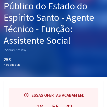
Público do Estado do
Pós
Espírito Santo - Agente
Graduação
Técnico - Função:
OAB
Assistente Social
Mentorias
Questões grátis
(CÓDIGO: 203153)
258
Conteúdo gratuito
Horas de aula
Blog
Aprovados
Atendimento
ESSAS OFERTAS ACABAM EM:
18
55
41