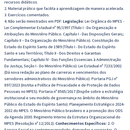
recursos didáticos.
2. Material prático que facilita a aprendizagem de maneira acelerada.
3. Exercícios comentados.
4. Não serão ministrados em PDF:
Legislação:
Lei Orgânica do MPES -
Lei Complementar Estadual nº 95/1997 (Título I - Da Organização e
Atribuições do Ministério Público. Capítulo I - Das Disposições Gerais;
Capítulo II – Da Organização do Ministério Público). Constituição do
Estado do Espírito Santo de 1989 (Título I - Do Estado do Espírito
Santo e seu Território; Título II - Dos Direitos e Garantias
Fundamentais; Capítulo IV - Das Funções Essenciais à Administração
Da Justiça, Seção I - Do Ministério Público). Lei Estadual nº 7233/2002
(Dá nova redação ao plano de carreiras e vencimentos dos
servidores administrativos do Ministério Público). Portaria PGJ nº
897/2023 (Institui a Política de Privacidade e de Proteção de Dados
Pessoais no MPES). Portaria nº 8565/2017 (Dispõe sobre a estratégia
institucional e seu modelo de governança no âmbito do Ministério
Público do Estado do Espírito Santo). Planejamento Estratégico 2024-
2032 do MPES. O Ministério Público brasileiro e a promoção dos ODS
da Agenda 2030. Regimento Interno da Estrutura Organizacional do
MPES (Resolução nº 12/2012).
Conhecimentos Específicos:
2. O
Serviço Social na contemporaneidade: demandas e respostas. O