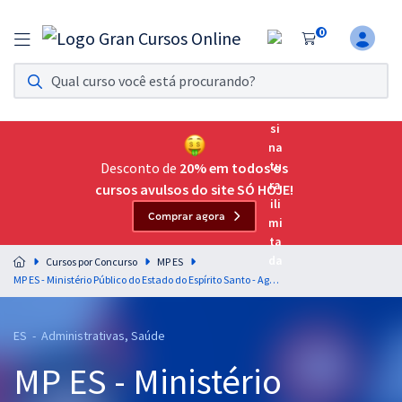
0
Assinatura Ilimitada 11
Acesso a todos os cursos. Teste grátis por 7 dias!
Assinatura OAB Até Passar
Acesso ilimitado a toda preparação para o Exame da
Desconto de
20% em todos os
Ordem, até você passar!
cursos avulsos do site SÓ HOJE!
Comprar agora
Residências Multiprofissionais
Preparação completa e intensiva para as principais
Cursos por Concurso
MP ES
residências em saúde do Brasil
MP ES - Ministério Público do Estado do Espírito Santo - Agente Técnico - Função: Assistente Social
Concursos
ES - Administrativas, Saúde
Assinatura Ilimitada
MP ES - Ministério
Cursos 20% OFF