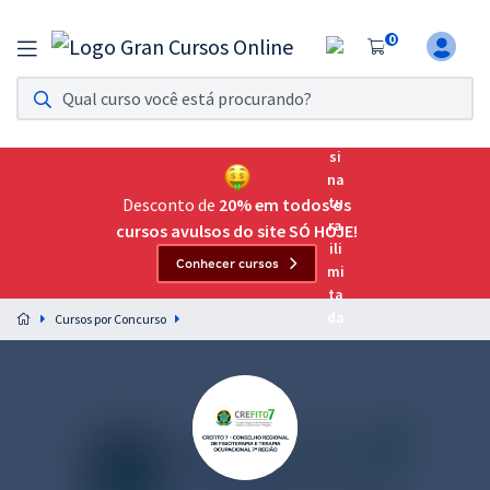
0
Assinatura Ilimitada 11
Acesso a todos os cursos. Teste grátis por 7 dias!
Assinatura OAB Até Passar
Acesso ilimitado a toda preparação para o Exame da
Desconto de
20% em todos os
Ordem, até você passar!
cursos avulsos do site SÓ HOJE!
Conhecer cursos
Residências Multiprofissionais
Preparação completa e intensiva para as principais
Cursos por Concurso
residências em saúde do Brasil
Concursos
Assinatura Ilimitada
Cursos 20% OFF