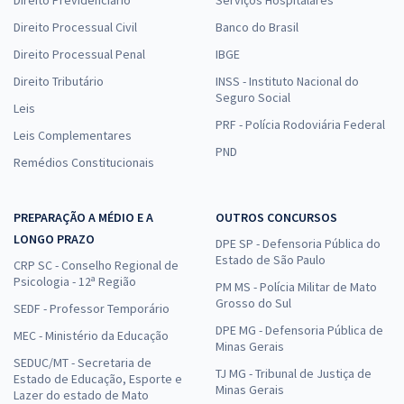
Direito Previdenciário
Serviços Hospitalares
Direito Processual Civil
Banco do Brasil
Direito Processual Penal
IBGE
Direito Tributário
INSS - Instituto Nacional do
Seguro Social
Leis
PRF - Polícia Rodoviária Federal
Leis Complementares
PND
Remédios Constitucionais
PREPARAÇÃO A MÉDIO E A
OUTROS CONCURSOS
LONGO PRAZO
DPE SP - Defensoria Pública do
Estado de São Paulo
CRP SC - Conselho Regional de
Psicologia - 12ª Região
PM MS - Polícia Militar de Mato
Grosso do Sul
SEDF - Professor Temporário
DPE MG - Defensoria Pública de
MEC - Ministério da Educação
Minas Gerais
SEDUC/MT - Secretaria de
TJ MG - Tribunal de Justiça de
Estado de Educação, Esporte e
Minas Gerais
Lazer do estado de Mato