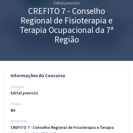
Edital previsto
Pós
CREFITO 7 - Conselho
Graduação
Regional de Fisioterapia e
Terapia Ocupacional da 7ª
OAB
Região
Mentorias
Questões grátis
Conteúdo gratuito
Informações do Concurso
Blog
Situação
Edital previsto
Aprovados
Estado
BA
Atendimento
Instituição
CREFITO 7 - Conselho Regional de Fisioterapia e Terapia