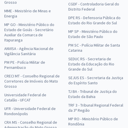
Grosso
CGDF - Controladoria Geral do
Distrito Federal
MME - Ministério de Minas e
Energia
DPE RS - Defensoria Pública do
Estado do Rio Grande do Sul
MP GO - Ministério Público do
Estado de Goiás - Secretário
MP SP - Ministério Público do
Auxiliar da Comarca de
Estado de São Paulo
Itapuranga
PM SC - Polícia Militar de Santa
ANVISA - Agência Nacional de
Catarina
Vigilância Sanitária
SEDUC RS - Secretaria de
PM PE - Polícia Militar de
Estado da Educação do Rio
Pernambuco
Grande do Sul
CRECI MT - Conselho Regional de
SEJUS ES - Secretaria da Justiça
Corretores de Imóveis do Mato
do Espírito Santo
Grosso
TJ BA - Tribunal de Justiça do
Universidade Federal de
Estado da Bahia
Catalão - UFCAT
TRF 3 - Tribunal Regional Federal
UFR - Universidade Federal de
da 3ª Região
Rondonópolis
MP RO - Ministério Público de
CRA MS - Conselho Regional de
Rondônia
Administração do Mato Grosso