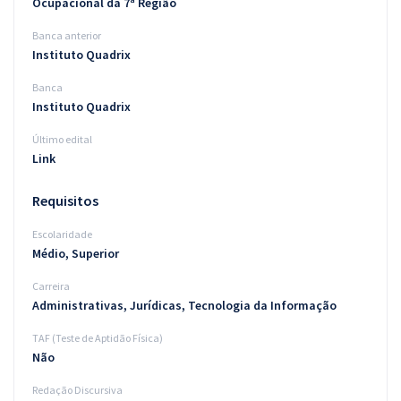
Ocupacional da 7ª Região
Banca anterior
Instituto Quadrix
Banca
Instituto Quadrix
Último edital
Link
Requisitos
Escolaridade
Médio, Superior
Carreira
Administrativas, Jurídicas, Tecnologia da Informação
TAF (Teste de Aptidão Física)
Não
Redação Discursiva