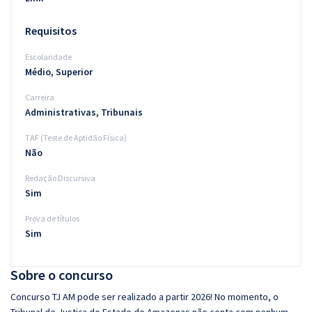
Requisitos
Escolaridade
Médio, Superior
Carreira
Administrativas, Tribunais
TAF (Teste de Aptidão Física)
Não
Redação Discursiva
Sim
Prova de títulos
Sim
Sobre o concurso
Concurso TJ AM pode ser realizado a partir 2026! No momento, o