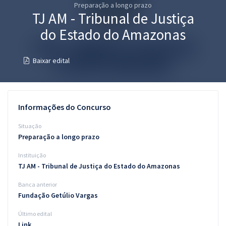
Preparação a longo prazo
Pós
TJ AM - Tribunal de Justiça
Graduação
do Estado do Amazonas
OAB
Baixar edital
Mentorias
Questões grátis
Informações do Concurso
Conteúdo gratuito
Situação
Preparação a longo prazo
Blog
Instituição
Aprovados
TJ AM - Tribunal de Justiça do Estado do Amazonas
Banca anterior
Atendimento
Fundação Getúlio Vargas
Último edital
Link