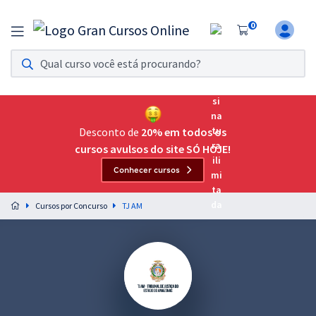
0
Assinatura Ilimitada 11
Acesso a todos os cursos. Teste grátis por 7 dias!
Assinatura OAB Até Passar
Acesso ilimitado a toda preparação para o Exame da
Desconto de
20% em todos os
Ordem, até você passar!
cursos avulsos do site SÓ HOJE!
Conhecer cursos
Residências Multiprofissionais
Preparação completa e intensiva para as principais
Cursos por Concurso
TJ AM
residências em saúde do Brasil
Concursos
Assinatura Ilimitada
Cursos 20% OFF