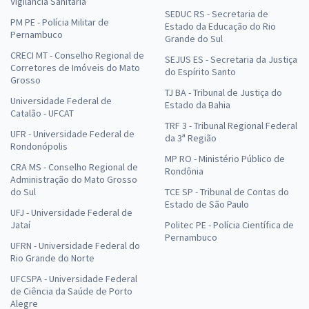
Vigilância Sanitária
SEDUC RS - Secretaria de
PM PE - Polícia Militar de
Estado da Educação do Rio
Pernambuco
Grande do Sul
CRECI MT - Conselho Regional de
SEJUS ES - Secretaria da Justiça
Corretores de Imóveis do Mato
do Espírito Santo
Grosso
TJ BA - Tribunal de Justiça do
Universidade Federal de
Estado da Bahia
Catalão - UFCAT
TRF 3 - Tribunal Regional Federal
UFR - Universidade Federal de
da 3ª Região
Rondonópolis
MP RO - Ministério Público de
CRA MS - Conselho Regional de
Rondônia
Administração do Mato Grosso
do Sul
TCE SP - Tribunal de Contas do
Estado de São Paulo
UFJ - Universidade Federal de
Jataí
Politec PE - Polícia Científica de
Pernambuco
UFRN - Universidade Federal do
Rio Grande do Norte
UFCSPA - Universidade Federal
de Ciência da Saúde de Porto
Alegre