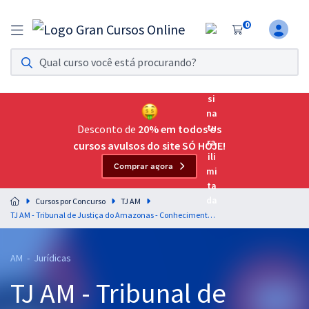
0
Assinatura Ilimitada 11
Acesso a todos os cursos. Teste grátis por 7 dias!
Assinatura OAB Até Passar
Acesso ilimitado a toda preparação para o Exame da
Desconto de
20% em todos os
Ordem, até você passar!
cursos avulsos do site SÓ HOJE!
Comprar agora
Residências Multiprofissionais
Preparação completa e intensiva para as principais
Cursos por Concurso
TJ AM
residências em saúde do Brasil
TJ AM - Tribunal de Justiça do Amazonas - Conhecimentos Básicos para o Cargo de Analista Judiciário – Especialidade: Oficial de Justiça Avaliador
Concursos
AM - Jurídicas
Assinatura Ilimitada
TJ AM - Tribunal de
Cursos 20% OFF