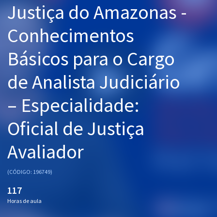
Justiça do Amazonas -
Pós
Conhecimentos
Graduação
Básicos para o Cargo
OAB
de Analista Judiciário
Mentorias
– Especialidade:
Questões grátis
Conteúdo gratuito
Oficial de Justiça
Blog
Avaliador
Aprovados
(CÓDIGO: 196749)
Atendimento
117
Horas de aula