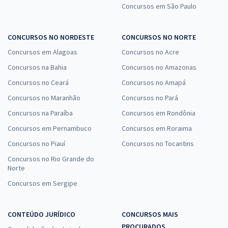
5,99
Concursos em São Paulo
R$
ou 12x de
Economize R$ 17,98 (-20%)
Comprar
CONCURSOS NO NORDESTE
CONCURSOS NO NORTE
Concursos em Alagoas
Concursos no Acre
Concursos na Bahia
Concursos no Amazonas
Concursos no Ceará
Concursos no Amapá
UFRGS - Universidade Federal do Rio Grande do Sul - Matemática e
Raciocínio Lógico para os Cargos de Nível Médio e Técnico
Concursos no Maranhão
Concursos no Pará
R$ 71,92
à vista
Concursos na Paraíba
Concursos em Rondônia
5,99
R$
ou 12x de
Concursos em Pernambuco
Concursos em Roraima
Economize R$ 17,98 (-20%)
Concursos no Piauí
Concursos no Tocantins
Comprar
Concursos no Rio Grande do
Norte
Concursos em Sergipe
UFRGS - Universidade Federal do Rio Grande do Sul - Informática
para os Cargos de Nível Médio e Técnico
CONTEÚDO JURÍDICO
CONCURSOS MAIS
R$ 71,92
à vista
PROCURADOS