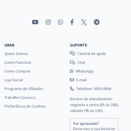
Comprar
UFRGS - Universidade Federal do Rio Grande do Sul - Técnico em
Enfermagem
GRAN
SUPORTE
R$ 354,24
à vista
Quem Somos
Central de ajuda
29,52
R$
ou 12x de
Como Funciona
Chat
Economize R$ 88,56 (-20%)
Como Comprar
WhatsApp
Comprar
Loja Social
E-mail
Programa de Afiliados
Telefone: 3003-0894
Trabalhe Conosco
Horário de atendimento:
UFRGS - Universidade Federal do Rio Grande do Sul - Químico
segunda a sexta (8h às 20h),
Preferência de Cookies
(Módulo - Especial)
sábado (9h às 13h).
R$ 311,84
à vista
25,99
R$
Foi aprovado?
ou 12x de
Envie-nos a sua história!
Economize R$ 77,96 (-20%)