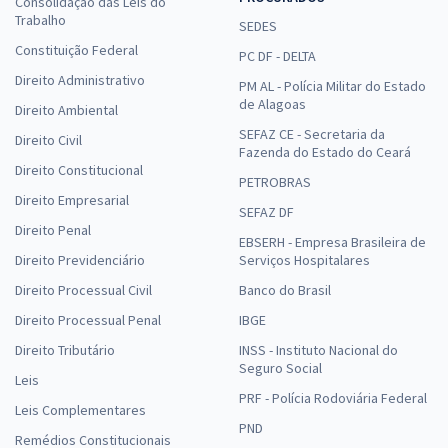
Consolidação das Leis do
5,99
R$
Trabalho
ou 12x de
SEDES
Economize R$ 17,98 (-20%)
Constituição Federal
PC DF - DELTA
Comprar
Direito Administrativo
PM AL - Polícia Militar do Estado
de Alagoas
Direito Ambiental
SEFAZ CE - Secretaria da
Direito Civil
Fazenda do Estado do Ceará
Direito Constitucional
UFRGS - Universidade Federal do Rio Grande do Sul - Língua
PETROBRAS
Portuguesa para os Cargos de Nível Superior
Direito Empresarial
SEFAZ DF
R$ 71,92
à vista
Direito Penal
EBSERH - Empresa Brasileira de
5,99
R$
ou 12x de
Direito Previdenciário
Serviços Hospitalares
Economize R$ 17,98 (-20%)
Direito Processual Civil
Banco do Brasil
Comprar
Direito Processual Penal
IBGE
Direito Tributário
INSS - Instituto Nacional do
Seguro Social
Leis
UFRGS - Universidade Federal do Rio Grande do Sul - Informática
PRF - Polícia Rodoviária Federal
Leis Complementares
para os Cargos de Nível Superior
PND
Remédios Constitucionais