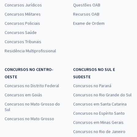
27,99
R$
ou 12x de
Concursos Jurídicos
Questões OAB
Economize R$ 83,98 (-20%)
Concursos Militares
Recursos OAB
Comprar
Concursos Policiais
Exame de Ordem
Concursos Saúde
Concursos Tribunais
UFRGS - Universidade Federal do Rio Grande do Sul - Conhecimentos
Residência Multiprofissional
Específicos para Técnico em Farmácia
R$ 271,92
à vista
CONCURSOS NO CENTRO-
CONCURSOS NO SUL E
22,66
R$
ou 12x de
OESTE
SUDESTE
Economize R$ 67,98 (-20%)
Concursos no Distrito Federal
Concursos no Paraná
Comprar
Concursos em Goiás
Concursos no Rio Grande do Sul
Concursos no Mato Grosso do
Concursos em Santa Catarina
Sul
Concursos no Espírito Santo
UFRGS - Universidade Federal do Rio Grande do Sul - Gestão Pública,
Concursos no Mato Grosso
Concursos em Minas Gerais
Ética e Legislação para os Cargos de Nível Médio e Técnico
Concursos no Rio de Janeiro
R$ 71,92
à vista