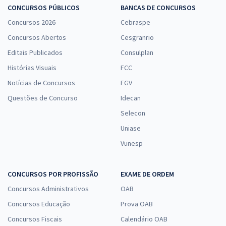
23,99
R$
ou 12x de
CONCURSOS PÚBLICOS
BANCAS DE CONCURSOS
Economize R$ 71,96 (-20%)
Concursos 2026
Cebraspe
Comprar
Concursos Abertos
Cesgranrio
Editais Publicados
Consulplan
Histórias Visuais
FCC
UFRGS - Universidade Federal do Rio Grande do Sul - Cargo 06 e 07:
Notícias de Concursos
FGV
Enfermeiro
Questões de Concurso
Idecan
R$ 399,92
à vista
Selecon
33,33
R$
ou 12x de
Economize R$ 99,98 (-20%)
Uniase
Vunesp
Comprar
CONCURSOS POR PROFISSÃO
EXAME DE ORDEM
Concursos Administrativos
OAB
UFRGS - Universidade Federal do Rio Grande do Sul - Técnico em
Farmácia
Concursos Educação
Prova OAB
R$ 335,92
à vista
Concursos Fiscais
Calendário OAB