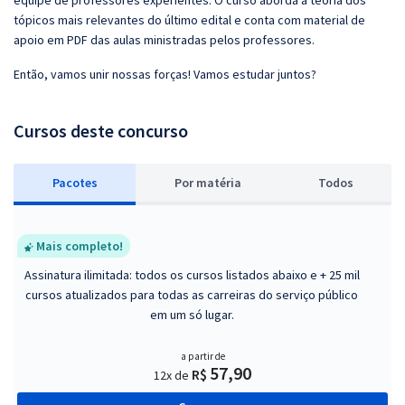
equipe de professores experientes. O curso aborda a teoria dos
tópicos mais relevantes do último edital e conta com material de
apoio em PDF das aulas ministradas pelos professores.
Então, vamos unir nossas forças! Vamos estudar juntos?
Cursos deste concurso
Pacotes
P
or matéria
Todos
Mais completo!
Assinatura ilimitada: todos os cursos listados abaixo e + 25 mil
cursos atualizados para todas as carreiras do serviço público
em um só lugar.
a partir de
57,90
R$
12x de