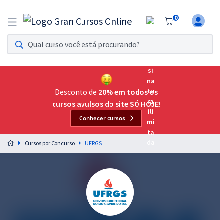
0
Assinatura Ilimitada 11
Acesso a todos os cursos. Teste grátis por 7 dias!
Assinatura OAB Até Passar
Acesso ilimitado a toda preparação para o Exame da
Desconto de
20% em todos os
Ordem, até você passar!
cursos avulsos do site SÓ HOJE!
Conhecer cursos
Residências Multiprofissionais
Preparação completa e intensiva para as principais
Cursos por Concurso
UFRGS
residências em saúde do Brasil
Concursos
Assinatura Ilimitada
Cursos 20% OFF