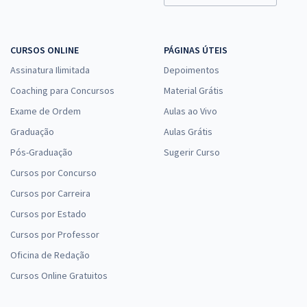
Comprar
CURSOS ONLINE
PÁGINAS ÚTEIS
Assinatura Ilimitada
Depoimentos
UFRGS - Universidade Federal do Rio Grande do Sul - Técnico em
Coaching para Concursos
Material Grátis
Tecnologia da Informação/Área: Infraestrutura
Exame de Ordem
Aulas ao Vivo
R$ 335,84
à vista
Graduação
Aulas Grátis
27,99
R$
ou 12x de
Pós-Graduação
Sugerir Curso
Economize R$ 83,96 (-20%)
Cursos por Concurso
Comprar
Cursos por Carreira
Cursos por Estado
Cursos por Professor
UFRGS - Universidade Federal do Rio Grande do Sul - Conhecimentos
Oficina de Redação
Específicos para o Cargo de Técnico em Tecnologia da Informação/
Área: Infraestrutura
Cursos Online Gratuitos
R$ 287,84
à vista