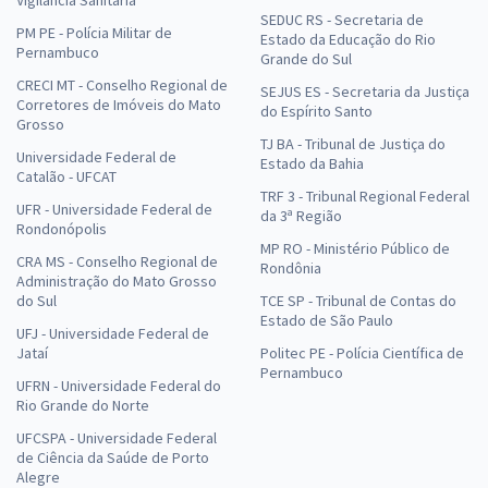
Vigilância Sanitária
21,99
R$
ou 12x de
SEDUC RS - Secretaria de
PM PE - Polícia Militar de
Economize R$ 65,96 (-20%)
Estado da Educação do Rio
Pernambuco
Grande do Sul
Comprar
CRECI MT - Conselho Regional de
SEJUS ES - Secretaria da Justiça
Corretores de Imóveis do Mato
do Espírito Santo
Grosso
TJ BA - Tribunal de Justiça do
Universidade Federal de
Estado da Bahia
Catalão - UFCAT
TRF 3 - Tribunal Regional Federal
UFR - Universidade Federal de
da 3ª Região
Rondonópolis
MP RO - Ministério Público de
CRA MS - Conselho Regional de
Rondônia
Administração do Mato Grosso
do Sul
TCE SP - Tribunal de Contas do
Estado de São Paulo
UFJ - Universidade Federal de
Jataí
Politec PE - Polícia Científica de
Pernambuco
UFRN - Universidade Federal do
Rio Grande do Norte
UFCSPA - Universidade Federal
de Ciência da Saúde de Porto
Alegre