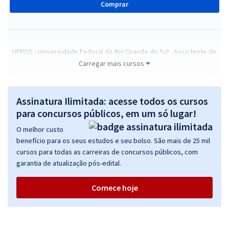
Comprar
UFRGS - Universidade Federal do Rio Grande do Sul - Assistente de
Alunos (Pré-Edital)
Carregar mais cursos
R$ 279,84
à vista
23,32
R$
ou 12x de
Assinatura Ilimitada: acesse todos os cursos
Economize R$ 69,96 (-20%)
para concursos públicos, em um só lugar!
Comprar
O melhor custo
benefício para os seus estudos e seu bolso. São mais de 25 mil
cursos para todas as carreiras de concursos públicos, com
garantia de atualização pós-edital.
UFRGS - Universidade Federal do Rio Grande do Sul - Conhecimentos
Básicos para os Cargos de Nível Médio e Técnico
Comece hoje
R$ 71,92
à vista
5,99
R$
ou 12x de
Economize R$ 17,98 (-20%)