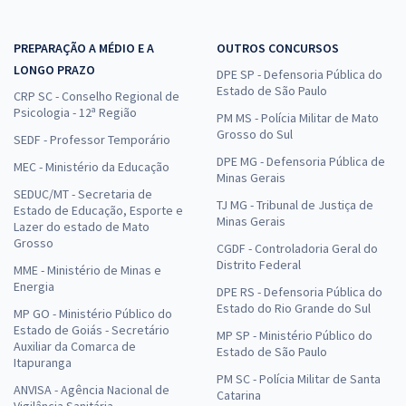
R$ 271,84
à vista
22,65
R$
ou 12x de
Economize R$ 67,96 (-20%)
PREPARAÇÃO A MÉDIO E A
OUTROS CONCURSOS
LONGO PRAZO
DPE SP - Defensoria Pública do
Comprar
Estado de São Paulo
CRP SC - Conselho Regional de
Psicologia - 12ª Região
PM MS - Polícia Militar de Mato
Grosso do Sul
SEDF - Professor Temporário
UFRGS - Universidade Federal do Rio Grande do Sul - Administrador
DPE MG - Defensoria Pública de
MEC - Ministério da Educação
Minas Gerais
R$ 391,84
à vista
SEDUC/MT - Secretaria de
TJ MG - Tribunal de Justiça de
32,65
R$
Estado de Educação, Esporte e
ou 12x de
Minas Gerais
Lazer do estado de Mato
Economize R$ 97,96 (-20%)
Grosso
CGDF - Controladoria Geral do
Comprar
Distrito Federal
MME - Ministério de Minas e
Energia
DPE RS - Defensoria Pública do
Estado do Rio Grande do Sul
MP GO - Ministério Público do
Estado de Goiás - Secretário
MP SP - Ministério Público do
Auxiliar da Comarca de
UFRGS - Universidade Federal do Rio Grande do Sul - Conhecimentos
Estado de São Paulo
Itapuranga
Específicos para Administrador
PM SC - Polícia Militar de Santa
ANVISA - Agência Nacional de
R$ 263,84
à vista
Catarina