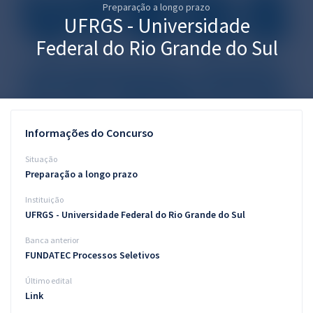
Preparação a longo prazo
Pós
UFRGS - Universidade
Graduação
Federal do Rio Grande do Sul
OAB
Mentorias
Informações do Concurso
Questões grátis
Situação
Conteúdo gratuito
Preparação a longo prazo
Instituição
Blog
UFRGS - Universidade Federal do Rio Grande do Sul
Aprovados
Banca anterior
FUNDATEC Processos Seletivos
Atendimento
Último edital
Link