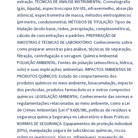
extração. TÉCNICAS DE ANÁLISE INSTRUMENTAL: Cromatografia
(gás, líquida), espectroscopia (UV-VIS, infravermelho, absorção
atômica), espectrometria de massa, métodos eletroquímicos
(pH-metro, condutometria). MÉTODOS DE TITULAÇÃO: Tipos de
titulação (ácido-base, redox, precipitação, complexométrica),
cálculo de concentrações e padrões. PREPARAÇÃO DE
AMOSTRAS E TÉCNICAS DE LABORATÓRIO: Conhecimento sobre
como preparar amostras para análise, técnicas de separação,
filtração, centrifugação e secagem. Química Ambiental:
POLUIÇÃO AMBIENTAL: Fontes de poluição (atmosférica, hídrica,
solo) e suas implicações ambientais. IMPACTOS AMBIENTAIS DE
PRODUTOS QUÍMICOS: Estudo do comportamento dos
produtos químicos no meio ambiente, bioacumulação, impacto
dos pesticidas, produtos farmacêuticos e outros compostos
químicos. LEGISLAÇÃO AMBIENTAL: Conhecimento das normas e
regulamentações relacionadas ao meio ambiente, como a Lei
de Crimes Ambientais (Lei nº 9.605/98), políticas de resíduos e
segurança química.Segurança no Laboratório e Boas Práticas:
NORMAS DE SEGURANÇA: Equipamentos de proteção individual
(EPIs), manipulação segura de substâncias químicas, riscos
químicos (explosivos, tóxicos, inflamáveis), prevenção de