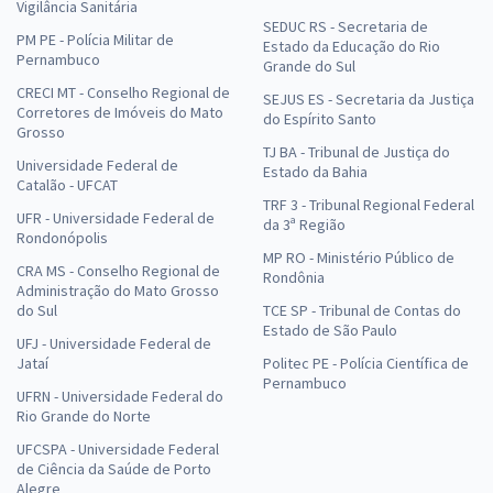
Vigilância Sanitária
SEDUC RS - Secretaria de
PM PE - Polícia Militar de
Estado da Educação do Rio
Pernambuco
Grande do Sul
CRECI MT - Conselho Regional de
SEJUS ES - Secretaria da Justiça
Corretores de Imóveis do Mato
do Espírito Santo
Grosso
TJ BA - Tribunal de Justiça do
Universidade Federal de
Estado da Bahia
Catalão - UFCAT
TRF 3 - Tribunal Regional Federal
UFR - Universidade Federal de
da 3ª Região
Rondonópolis
MP RO - Ministério Público de
CRA MS - Conselho Regional de
Rondônia
Administração do Mato Grosso
do Sul
TCE SP - Tribunal de Contas do
Estado de São Paulo
UFJ - Universidade Federal de
Jataí
Politec PE - Polícia Científica de
Pernambuco
UFRN - Universidade Federal do
Rio Grande do Norte
UFCSPA - Universidade Federal
de Ciência da Saúde de Porto
Alegre