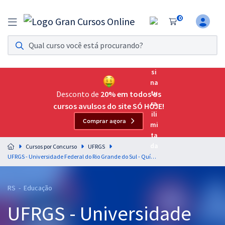
0
Assinatura Ilimitada 11
Acesso a todos os cursos. Teste grátis por 7 dias!
Assinatura OAB Até Passar
Acesso ilimitado a toda preparação para o Exame da
Desconto de
20% em todos os
Ordem, até você passar!
cursos avulsos do site SÓ HOJE!
Comprar agora
Residências Multiprofissionais
Preparação completa e intensiva para as principais
Cursos por Concurso
UFRGS
residências em saúde do Brasil
UFRGS - Universidade Federal do Rio Grande do Sul - Químico (Módulo - Especial)
Concursos
RS - Educação
Assinatura Ilimitada
UFRGS - Universidade
Cursos 20% OFF