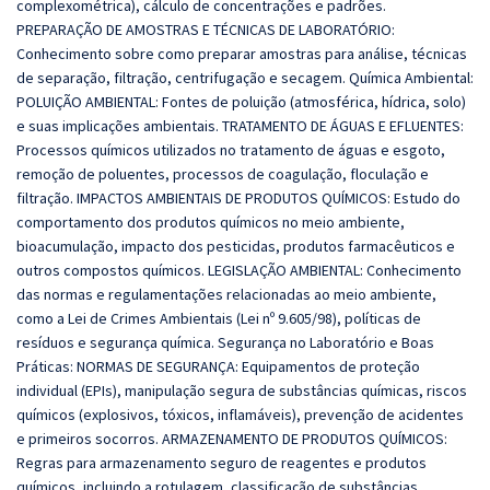
complexométrica), cálculo de concentrações e padrões.
PREPARAÇÃO DE AMOSTRAS E TÉCNICAS DE LABORATÓRIO:
Conhecimento sobre como preparar amostras para análise, técnicas
de separação, filtração, centrifugação e secagem. Química Ambiental:
POLUIÇÃO AMBIENTAL: Fontes de poluição (atmosférica, hídrica, solo)
e suas implicações ambientais. TRATAMENTO DE ÁGUAS E EFLUENTES:
Processos químicos utilizados no tratamento de águas e esgoto,
remoção de poluentes, processos de coagulação, floculação e
filtração. IMPACTOS AMBIENTAIS DE PRODUTOS QUÍMICOS: Estudo do
comportamento dos produtos químicos no meio ambiente,
bioacumulação, impacto dos pesticidas, produtos farmacêuticos e
outros compostos químicos. LEGISLAÇÃO AMBIENTAL: Conhecimento
das normas e regulamentações relacionadas ao meio ambiente,
como a Lei de Crimes Ambientais (Lei nº 9.605/98), políticas de
resíduos e segurança química. Segurança no Laboratório e Boas
Práticas: NORMAS DE SEGURANÇA: Equipamentos de proteção
individual (EPIs), manipulação segura de substâncias químicas, riscos
químicos (explosivos, tóxicos, inflamáveis), prevenção de acidentes
e primeiros socorros. ARMAZENAMENTO DE PRODUTOS QUÍMICOS:
Regras para armazenamento seguro de reagentes e produtos
químicos, incluindo a rotulagem, classificação de substâncias