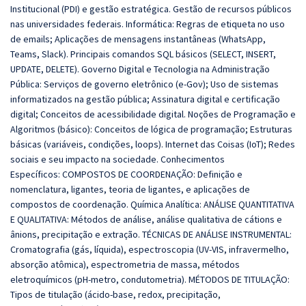
Institucional (PDI) e gestão estratégica. Gestão de recursos públicos
nas universidades federais. Informática: Regras de etiqueta no uso
de emails; Aplicações de mensagens instantâneas (WhatsApp,
Teams, Slack). Principais comandos SQL básicos (SELECT, INSERT,
UPDATE, DELETE). Governo Digital e Tecnologia na Administração
Pública: Serviços de governo eletrônico (e-Gov); Uso de sistemas
informatizados na gestão pública; Assinatura digital e certificação
digital; Conceitos de acessibilidade digital. Noções de Programação e
Algoritmos (básico): Conceitos de lógica de programação; Estruturas
básicas (variáveis, condições, loops). Internet das Coisas (IoT); Redes
sociais e seu impacto na sociedade. Conhecimentos
Específicos: COMPOSTOS DE COORDENAÇÃO: Definição e
nomenclatura, ligantes, teoria de ligantes, e aplicações de
compostos de coordenação. Química Analítica: ANÁLISE QUANTITATIVA
E QUALITATIVA: Métodos de análise, análise qualitativa de cátions e
ânions, precipitação e extração. TÉCNICAS DE ANÁLISE INSTRUMENTAL:
Cromatografia (gás, líquida), espectroscopia (UV-VIS, infravermelho,
absorção atômica), espectrometria de massa, métodos
eletroquímicos (pH-metro, condutometria). MÉTODOS DE TITULAÇÃO:
Tipos de titulação (ácido-base, redox, precipitação,