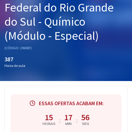
Federal do Rio Grande
Pós
do Sul - Químico
Graduação
(Módulo - Especial)
OAB
Mentorias
(CÓDIGO: 196087)
387
Questões grátis
Horas de aula
Conteúdo gratuito
Blog
Aprovados
ESSAS OFERTAS ACABAM EM:
Atendimento
15
17
55
:
:
HORAS
MIN
SEG