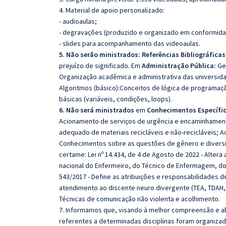
4. Material de apoio personalizado:
- audioaulas;
- degravações (produzido e organizado em conformida
- slides para acompanhamento das videoaulas.
5. Não serão ministrados:
Referências Bibliográficas
prejuízo de significado. Em
Administração Pública:
Ges
Organização acadêmica e administrativa das universid
Algoritmos (básico):Conceitos de lógica de programação.
básicas (variáveis, condições, loops).
6. Não será ministrados
em
Conhecimentos Específic
Acionamento de serviços de urgência e encaminhamento
adequado de materiais recicláveis e não-recicláveis; 
Conhecimentos sobre as questões de gênero e diversi
certame: Lei nº 14.434, de 4 de Agosto de 2022 - Altera a 
nacional do Enfermeiro, do Técnico de Enfermagem, do
543/2017 - Define as atribuições e responsabilidades 
atendimento ao discente neuro divergente (TEA, TDAH, 
Técnicas de comunicação não violenta e acolhimento.
7. Informamos que, visando à melhor compreensão e ab
referentes a determinadas disciplinas foram organizad