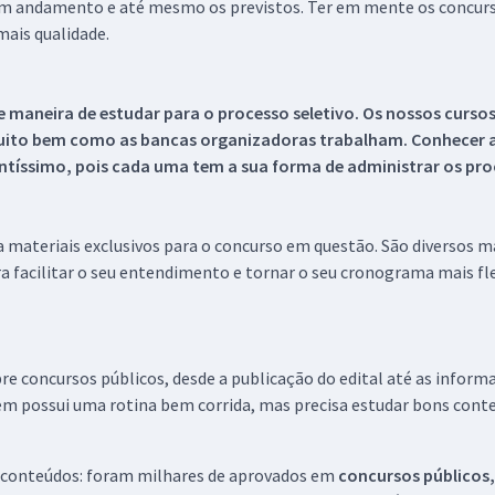
 em andamento e até mesmo os previstos. Ter em mente os concurso
ais qualidade.
 maneira de estudar para o processo seletivo. Os nossos curso
uito bem como as bancas organizadoras trabalham. Conhecer a
tíssimo, pois cada uma tem a sua forma de administrar os proc
 a materiais exclusivos para o concurso em questão. São diversos 
a facilitar o seu entendimento e tornar o seu cronograma mais fle
re concursos públicos, desde a publicação do edital até as inform
em possui uma rotina bem corrida, mas precisa estudar bons conte
 conteúdos: foram milhares de aprovados em
concursos públicos,