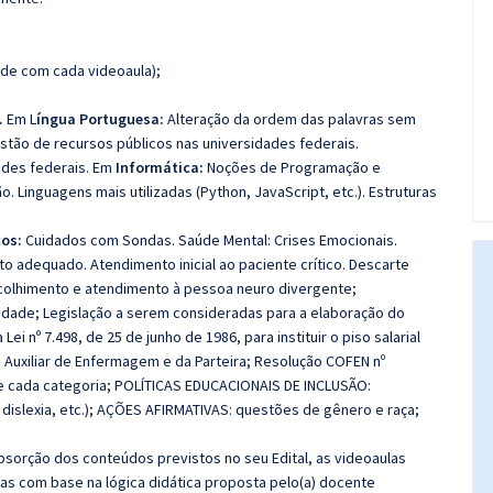
de com cada videoaula);
.
Em L
íngua Portuguesa:
Alteração da ordem das palavras sem
tão de recursos públicos nas universidades federais.
ades federais. Em
Informática:
Noções de Programação e
 Linguagens mais utilizadas (Python, JavaScript, etc.). Estruturas
os:
Cuidados com Sondas. Saúde Mental: Crises Emocionais.
 adequado. Atendimento inicial ao paciente crítico. Descarte
Acolhimento e atendimento à pessoa neuro divergente;
dade; Legislação a serem consideradas para a elaboração do
Lei nº 7.498, de 25 de junho de 1986, para instituir o piso salarial
 Auxiliar de Enfermagem e da Parteira; Resolução COFEN nº
de cada categoria; POLÍTICAS EDUCACIONAIS DE INCLUSÃO:
dislexia, etc.); AÇÕES AFIRMATIVAS: questões de gênero e raça;
sorção dos conteúdos previstos no seu Edital, as videoaulas
as com base na lógica didática proposta pelo(a) docente