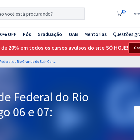
0
At
20% OFF
Pós
Graduação
OAB
Mentorias
Questões gr
 de
20% em todos os cursos avulsos do site SÓ HOJE!
Co
UFRGS - Universidade Federal do Rio Grande do Sul - Cargo 06 e 07: Enfermeiro
de Federal do Rio
go 06 e 07: