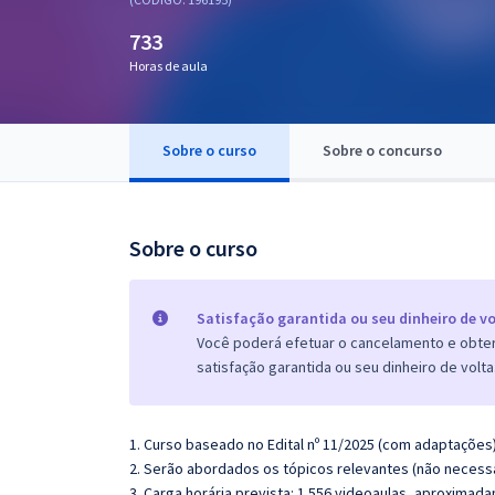
Pós
733
Graduação
Horas de aula
OAB
Sobre o curso
Sobre o concurso
Mentorias
Questões grátis
Sobre o curso
Conteúdo gratuito
Blog
Satisfação garantida ou seu dinheiro de vo
Você poderá efetuar o cancelamento e obter 
Aprovados
satisfação garantida ou seu dinheiro de volta
Atendimento
1. Curso baseado no Edital nº 11/2025 (com adaptações)
2. Serão abordados os tópicos relevantes (não necessa
3. Carga horária prevista: 1.556 videoaulas, aproximad