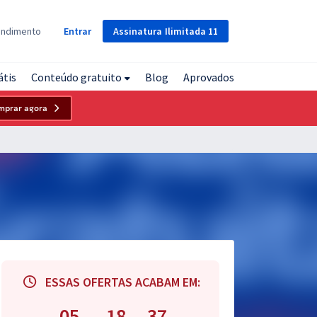
Assinatura
Ilimitada
11
endimento
Entrar
átis
Conteúdo gratuito
Blog
Aprovados
mprar agora
ESSAS OFERTAS ACABAM EM:
05
18
36