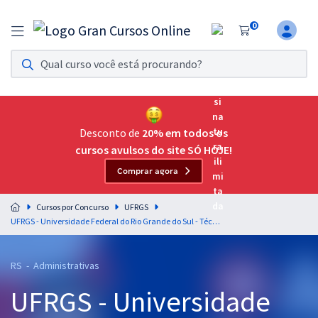
0
Assinatura Ilimitada 11
Acesso a todos os cursos. Teste grátis por 7 dias!
Assinatura OAB Até Passar
Acesso ilimitado a toda preparação para o Exame da
Desconto de
20% em todos os
Ordem, até você passar!
cursos avulsos do site SÓ HOJE!
Comprar agora
Residências Multiprofissionais
Preparação completa e intensiva para as principais
Cursos por Concurso
UFRGS
residências em saúde do Brasil
UFRGS - Universidade Federal do Rio Grande do Sul - Técnico em Enfermagem
Concursos
RS - Administrativas
Assinatura Ilimitada
UFRGS - Universidade
Cursos 20% OFF