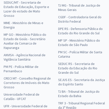
SEDUC/MT - Secretaria de
TJ MG - Tribunal de Justiça de
Estado de Educação, Esporte e
Minas Gerais
Lazer do estado de Mato
Grosso
CGDF - Controladoria Geral do
Distrito Federal
MME - Ministério de Minas e
Energia
DPE RS - Defensoria Pública do
Estado do Rio Grande do Sul
MP GO - Ministério Público do
Estado de Goiás - Secretário
MP SP - Ministério Público do
Auxiliar da Comarca de
Estado de São Paulo
Itapuranga
PM SC - Polícia Militar de Santa
ANVISA - Agência Nacional de
Catarina
Vigilância Sanitária
SEDUC RS - Secretaria de
PM PE - Polícia Militar de
Estado da Educação do Rio
Pernambuco
Grande do Sul
CRECI MT - Conselho Regional de
SEJUS ES - Secretaria da Justiça
Corretores de Imóveis do Mato
do Espírito Santo
Grosso
TJ BA - Tribunal de Justiça do
Universidade Federal de
Estado da Bahia
Catalão - UFCAT
TRF 3 - Tribunal Regional Federal
UFR - Universidade Federal de
da 3ª Região