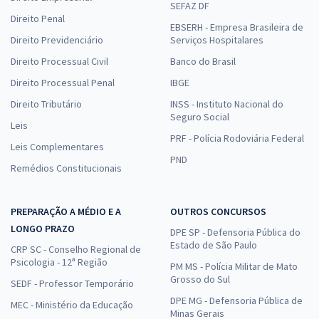
SEFAZ DF
Direito Penal
EBSERH - Empresa Brasileira de
Direito Previdenciário
Serviços Hospitalares
Direito Processual Civil
Banco do Brasil
Direito Processual Penal
IBGE
Direito Tributário
INSS - Instituto Nacional do
Seguro Social
Leis
PRF - Polícia Rodoviária Federal
Leis Complementares
PND
Remédios Constitucionais
PREPARAÇÃO A MÉDIO E A
OUTROS CONCURSOS
LONGO PRAZO
DPE SP - Defensoria Pública do
Estado de São Paulo
CRP SC - Conselho Regional de
Psicologia - 12ª Região
PM MS - Polícia Militar de Mato
Grosso do Sul
SEDF - Professor Temporário
DPE MG - Defensoria Pública de
MEC - Ministério da Educação
Minas Gerais