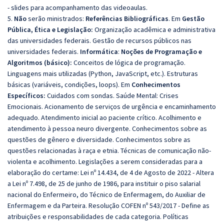
- slides para acompanhamento das videoaulas.
5.
Não
serão ministrados:
Referências Bibliográficas
.
Em
Gestão
Pública, Ética e Legislação:
Organização acadêmica e administrativa
das universidades federais.
Gestão de recursos públicos nas
universidades federais.
Informática
:
Noções de Programação e
Algoritmos (básico):
Conceitos de lógica de programação.
Linguagens mais utilizadas (Python, JavaScript, etc.). Estruturas
básicas (variáveis, condições, loops). Em
Conhecimentos
Específicos:
Cuidados com sondas. Saúde Mental: Crises
Emocionais. Acionamento de serviços de urgência e encaminhamento
adequado. Atendimento inicial ao paciente crítico. Acolhimento e
atendimento à pessoa neuro divergente. Conhecimentos sobre as
questões de gênero e diversidade. Conhecimentos sobre as
questões relacionadas à raça e etnia. Técnicas de comunicação não-
violenta e acolhimento. Legislações a serem consideradas para a
elaboração do certame: Lei nº 14.434, de 4 de Agosto de 2022 - Altera
a Lei nº 7.498, de 25 de junho de 1986, para instituir o piso salarial
nacional do Enfermeiro, do Técnico de Enfermagem, do Auxiliar de
Enfermagem e da Parteira. Resolução COFEN nº 543/2017 - Define as
atribuições e responsabilidades de cada categoria. Políticas