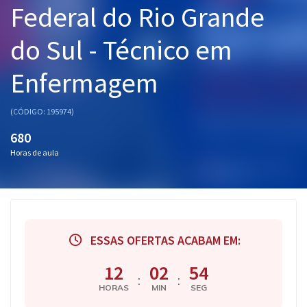
Federal do Rio Grande
Pós
do Sul - Técnico em
Graduação
Enfermagem
OAB
Mentorias
(CÓDIGO: 195974)
680
Questões grátis
Horas de aula
Conteúdo gratuito
Blog
Aprovados
ESSAS OFERTAS ACABAM EM:
Atendimento
12
02
53
:
:
HORAS
MIN
SEG