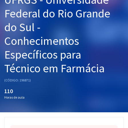
Pós
Federal do Rio Grande
Graduação
do Sul -
OAB
Conhecimentos
Mentorias
Específicos para
Questões grátis
Técnico em Farmácia
Conteúdo gratuito
(CÓDIGO: 196871)
Blog
110
Aprovados
Horas de aula
Atendimento