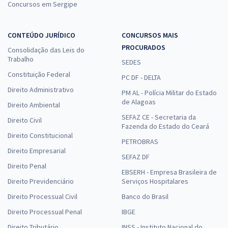
Concursos em Sergipe
CONTEÚDO JURÍDICO
CONCURSOS MAIS
PROCURADOS
Consolidação das Leis do
Trabalho
SEDES
Constituição Federal
PC DF - DELTA
Direito Administrativo
PM AL - Polícia Militar do Estado
de Alagoas
Direito Ambiental
SEFAZ CE - Secretaria da
Direito Civil
Fazenda do Estado do Ceará
Direito Constitucional
PETROBRAS
Direito Empresarial
SEFAZ DF
Direito Penal
EBSERH - Empresa Brasileira de
Direito Previdenciário
Serviços Hospitalares
Direito Processual Civil
Banco do Brasil
Direito Processual Penal
IBGE
Direito Tributário
INSS - Instituto Nacional do