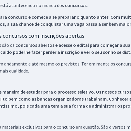
ue está acontecendo no mundo dos
concursos.
ara concurso e comece a se preparar o quanto antes. Com muita
os, a sua chance de conquistar uma vaga passa a ser bem maior
os concursos com inscrições abertas
s são os
concursos abertos e acesse o edital para começar a sua
ido pode lhe fazer perder a inscrição e ver o seu sonho se dis
 em andamento e até mesmo os previstos. Ter em mente os concurso
ais qualidade.
 maneira de estudar para o processo seletivo. Os nossos curso
uito bem como as bancas organizadoras trabalham. Conhecer a
tíssimo, pois cada uma tem a sua forma de administrar os proc
 a materiais exclusivos para o concurso em questão. São diversos 