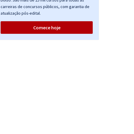
bolso. São mais de 25 mil cursos para todas as
carreiras de concursos públicos, com garantia de
atualização pós-edital.
Comece hoje