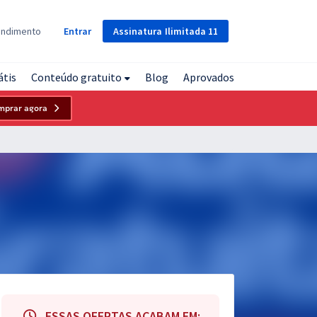
Assinatura
Ilimitada
11
endimento
Entrar
átis
Conteúdo gratuito
Blog
Aprovados
mprar agora
ESSAS OFERTAS ACABAM EM: