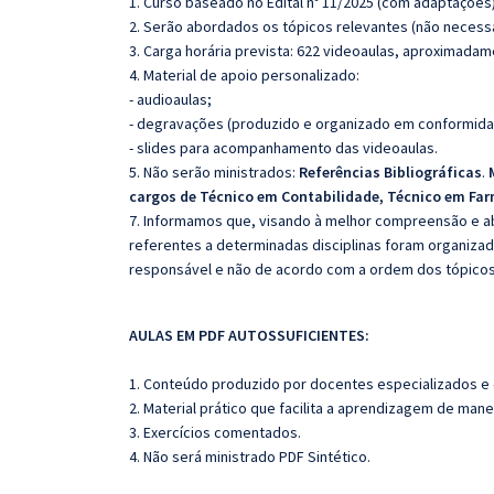
1. Curso baseado no Edital nº 11/2025 (com adaptações)
2. Serão abordados os tópicos relevantes (não necessa
3. Carga horária prevista: 622 videoaulas, aproximadam
4. Material de apoio personalizado:
- audioaulas;
- degravações (produzido e organizado em conformida
- slides para acompanhamento das videoaulas.
5. Não serão ministrados:
Referências Bibliográficas
.
cargos de Técnico em Contabilidade, Técnico em Fa
7. Informamos que, visando à melhor compreensão e ab
referentes a determinadas disciplinas foram organizad
responsável e não de acordo com a ordem dos tópico
AULAS EM PDF AUTOSSUFICIENTES:
1. Conteúdo produzido por docentes especializados e
2. Material prático que facilita a aprendizagem de mane
3. Exercícios comentados.
4. Não será ministrado PDF Sintético.