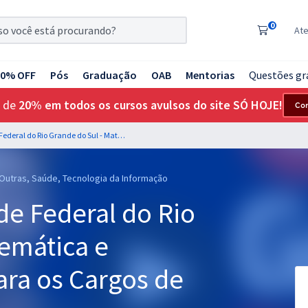
0
At
20% OFF
Pós
Graduação
OAB
Mentorias
Questões gr
 de
20% em todos os cursos avulsos do site SÓ HOJE!
Co
UFRGS - Universidade Federal do Rio Grande do Sul - Matemática e Raciocínio Lógico para os Cargos de Nível Médio e Técnico
 Outras, Saúde, Tecnologia da Informação
de Federal do Rio
temática e
ara os Cargos de