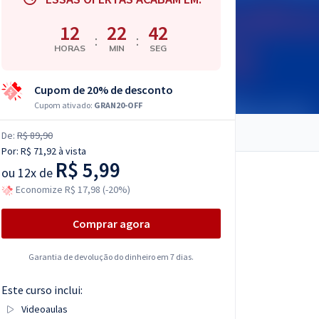
12
22
41
:
:
HORAS
MIN
SEG
Cupom de 20% de desconto
Cupom ativado:
GRAN20-OFF
De:
R$ 89,90
Por:
R$ 71,92
à vista
R$ 5,99
ou
12x de
Economize R$ 17,98 (-20%)
Comprar agora
Garantia de devolução do dinheiro em 7 dias.
Este curso inclui:
Videoaulas