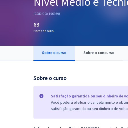
Nível Médio e Técni
Pós
(CÓDIGO: 196959)
Graduação
63
Horas de aula
OAB
Mentorias
Sobre o curso
Sobre o concurso
Questões grátis
Conteúdo gratuito
Sobre o curso
Blog
Aprovados
Satisfação garantida ou seu dinheiro de vo
Você poderá efetuar o cancelamento e obter 
satisfação garantida ou seu dinheiro de volta
Atendimento