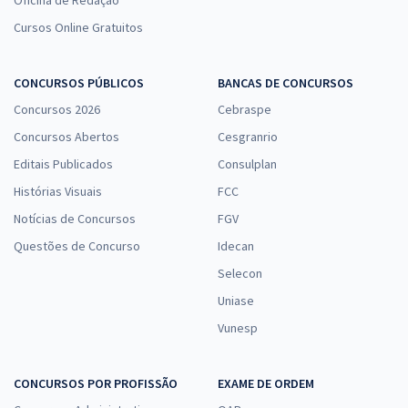
Oficina de Redação
21,99
R$
ou 12x de
Economize R$ 65,96 (-20%)
Cursos Online Gratuitos
Comprar
CONCURSOS PÚBLICOS
BANCAS DE CONCURSOS
Concursos 2026
Cebraspe
Concursos Abertos
Cesgranrio
TJDFT - Tribunal de Justiça do Distrito Federal e dos Territórios -
Conhecimentos Específicos para Analista Jurídico - Área: Apoio
Editais Publicados
Consulplan
Especializado - Especialidade: Análise de Sistemas
Histórias Visuais
FCC
R$ 182,31
à vista
Notícias de Concursos
FGV
15,19
R$
ou 12x de
Questões de Concurso
Idecan
Economize R$ 45,58 (-20%)
Selecon
Comprar
Uniase
Vunesp
TJDFT - Tribunal de Justiça do Distrito Federal e dos Territórios -
CONCURSOS POR PROFISSÃO
EXAME DE ORDEM
Conhecimentos Específicos para o Cargo de Técnico Judiciário -