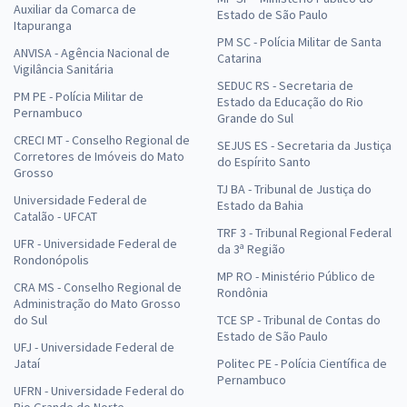
Auxiliar da Comarca de
Estado de São Paulo
Itapuranga
PM SC - Polícia Militar de Santa
ANVISA - Agência Nacional de
Catarina
Vigilância Sanitária
SEDUC RS - Secretaria de
PM PE - Polícia Militar de
Estado da Educação do Rio
Pernambuco
Grande do Sul
CRECI MT - Conselho Regional de
SEJUS ES - Secretaria da Justiça
Corretores de Imóveis do Mato
do Espírito Santo
Grosso
TJ BA - Tribunal de Justiça do
Universidade Federal de
Estado da Bahia
Catalão - UFCAT
TRF 3 - Tribunal Regional Federal
UFR - Universidade Federal de
da 3ª Região
Rondonópolis
MP RO - Ministério Público de
CRA MS - Conselho Regional de
Rondônia
Administração do Mato Grosso
do Sul
TCE SP - Tribunal de Contas do
Estado de São Paulo
UFJ - Universidade Federal de
Jataí
Politec PE - Polícia Científica de
Pernambuco
UFRN - Universidade Federal do