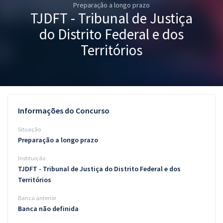
Preparação a longo prazo
Pós
TJDFT - Tribunal de Justiça
Graduação
do Distrito Federal e dos
Territórios
OAB
Mentorias
Questões grátis
Informações do Concurso
Conteúdo gratuito
Situação
Preparação a longo prazo
Blog
Instituição
Aprovados
TJDFT - Tribunal de Justiça do Distrito Federal e dos
Territórios
Atendimento
Banca anterior
Banca não definida