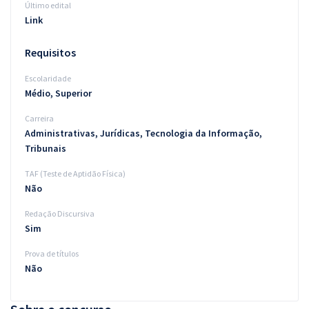
Último edital
Link
Requisitos
Escolaridade
Médio, Superior
Carreira
Administrativas, Jurídicas, Tecnologia da Informação,
Tribunais
TAF (Teste de Aptidão Física)
Não
Redação Discursiva
Sim
Prova de títulos
Não