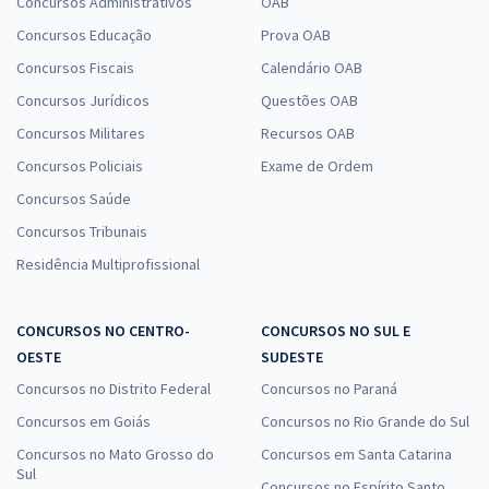
Área Administrativa: Sem Especialidade
Concursos Administrativos
OAB
R$ 263,92
à vista
Concursos Educação
Prova OAB
21,99
R$
ou 12x de
Concursos Fiscais
Calendário OAB
Economize R$ 65,98 (-20%)
Concursos Jurídicos
Questões OAB
Comprar
Concursos Militares
Recursos OAB
Concursos Policiais
Exame de Ordem
Concursos Saúde
TJDFT - Tribunal de Justiça do Distrito Federal e dos Territórios -
Concursos Tribunais
Conhecimentos Específicos para o Cargo de Analista Judiciário -
Residência Multiprofissional
Área: Apoio Especializado - Especialidade: Contabilidade
R$ 399,92
à vista
33,33
CONCURSOS NO CENTRO-
R$
CONCURSOS NO SUL E
ou 12x de
OESTE
Economize R$ 99,98 (-20%)
SUDESTE
Concursos no Distrito Federal
Concursos no Paraná
Comprar
Concursos em Goiás
Concursos no Rio Grande do Sul
Concursos no Mato Grosso do
Concursos em Santa Catarina
Sul
Concursos no Espírito Santo