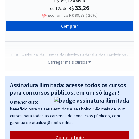
R$ 399,12
à vista
33,26
R$
ou 12x de
Economize R$ 99,78 (-20%)
Comprar
TJDFT - Tribunal de Justiça do Distrito Federal e dos Territórios -
Analista Judiciário - Área: Apoio Especializado - Especialidade:
Carregar mais cursos
Administração
R$ 335,84
à vista
Assinatura Ilimitada: acesse todos os cursos
27,99
R$
ou 12x de
para concursos públicos, em um só lugar!
Economize R$ 83,96 (-20%)
O melhor custo
Comprar
benefício para os seus estudos e seu bolso. São mais de 25 mil
cursos para todas as carreiras de concursos públicos, com
garantia de atualização pós-edital.
TJDFT - Tribunal de Justiça do Distrito Federal e dos Territórios -
Comece hoje