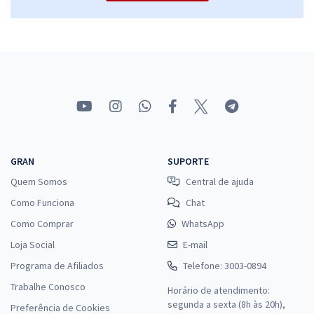
TJDFT - Tribunal de Justiça do Distrito Federal e dos Territórios -
Conhecimentos Básicos para os Cargos de Nível Superior (Exceto
Jurídica e TI)
R$ 319,12
à vista
26,59
R$
ou 12x de
Economize R$ 79,78 (-20%)
Comprar
GRAN
SUPORTE
Quem Somos
Central de ajuda
Como Funciona
Chat
TJDFT - Tribunal de Justiça do Distrito Federal e dos Territórios -
Como Comprar
WhatsApp
Conhecimentos Básicos para Técnico Judiciário - Especialidade:
Loja Social
Segurança (Policial Judicial)
E-mail
Programa de Afiliados
R$ 271,84
à vista
Telefone: 3003-0894
22,65
R$
ou 12x de
Trabalhe Conosco
Horário de atendimento:
Economize R$ 67,96 (-20%)
segunda a sexta (8h às 20h),
Preferência de Cookies