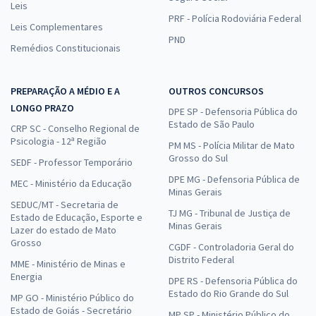
Leis
PRF - Polícia Rodoviária Federal
Leis Complementares
PND
TJDFT - Tribunal de Justiça do Distrito Federal e dos Territórios -
Remédios Constitucionais
Conhecimentos Específicos para o Cargo de Analista Judiciário -
Área Judiciária - Especialidade: Oficial de Justiça Avaliador Federal
PREPARAÇÃO A MÉDIO E A
OUTROS CONCURSOS
R$ 319,92
à vista
LONGO PRAZO
26,66
DPE SP - Defensoria Pública do
R$
ou 12x de
Estado de São Paulo
CRP SC - Conselho Regional de
Economize R$ 79,98 (-20%)
Psicologia - 12ª Região
PM MS - Polícia Militar de Mato
Comprar
Grosso do Sul
SEDF - Professor Temporário
DPE MG - Defensoria Pública de
MEC - Ministério da Educação
Minas Gerais
SEDUC/MT - Secretaria de
TJ MG - Tribunal de Justiça de
Estado de Educação, Esporte e
Minas Gerais
Lazer do estado de Mato
Grosso
CGDF - Controladoria Geral do
Distrito Federal
MME - Ministério de Minas e
Energia
DPE RS - Defensoria Pública do
Estado do Rio Grande do Sul
MP GO - Ministério Público do
Estado de Goiás - Secretário
MP SP - Ministério Público do