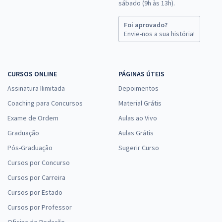
sábado (9h às 13h).
Comprar
Foi aprovado?
Envie-nos a sua história!
TJDFT - Tribunal de Justiça do Distrito Federal e dos Territórios -
Conhecimentos Específicos Técnico Judiciário - Especialidade:
CURSOS ONLINE
PÁGINAS ÚTEIS
Segurança (Policial Judicial)
Assinatura Ilimitada
Depoimentos
R$ 255,84
à vista
21,32
R$
ou 12x de
Coaching para Concursos
Material Grátis
Economize R$ 63,96 (-20%)
Exame de Ordem
Aulas ao Vivo
Comprar
Graduação
Aulas Grátis
Pós-Graduação
Sugerir Curso
Cursos por Concurso
TJDFT - Tribunal de Justiça do Distrito Federal e dos Territórios -
Cursos por Carreira
Conhecimentos Específicos para o cargo de Analista Judiciário -
Cursos por Estado
Área: Apoio Especializado - Especialidade: Administração
Cursos por Professor
R$ 263,84
à vista