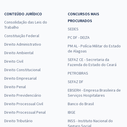
TJDFT - Tribunal de Justiça do Distrito Federal e dos Territórios -
Analista Judiciário - Área Judiciária - Especialidade: Oficial de Justiça
CONTEÚDO JURÍDICO
CONCURSOS MAIS
Avaliador Federal
PROCURADOS
Consolidação das Leis do
R$ 632,64
à vista
Trabalho
SEDES
52,72
R$
ou 12x de
Constituição Federal
PC DF - DELTA
Economize R$ 158,16 (-20%)
Direito Administrativo
PM AL - Polícia Militar do Estado
Comprar
de Alagoas
Direito Ambiental
SEFAZ CE - Secretaria da
Direito Civil
Fazenda do Estado do Ceará
Direito Constitucional
PETROBRAS
TJDFT - Tribunal de Justiça do Distrito Federal e dos Territórios -
Direito Empresarial
Conhecimentos Básicos para o Cargo de Analista Judiciário - Área
SEFAZ DF
Direito Penal
Judiciária - Especialidade: Oficial de Justiça Avaliador Federal
EBSERH - Empresa Brasileira de
Direito Previdenciário
R$ 263,92
à vista
Serviços Hospitalares
21,99
R$
ou 12x de
Direito Processual Civil
Banco do Brasil
Economize R$ 65,98 (-20%)
Direito Processual Penal
IBGE
Comprar
Direito Tributário
INSS - Instituto Nacional do
Seguro Social