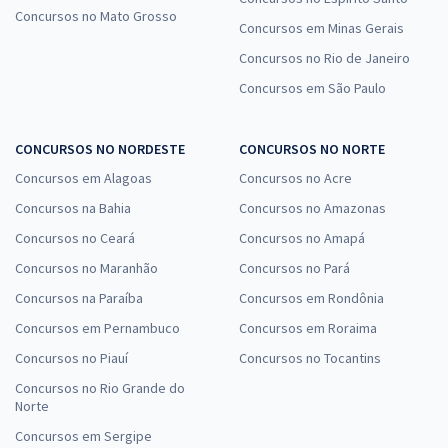
TJDFT - Tribunal de Justiça do Distrito Federal e dos Territórios -
Concursos no Mato Grosso
Concursos em Minas Gerais
Regimento Interno - Professor: Francion Santos
Concursos no Rio de Janeiro
R$ 79,92
à vista
6,66
R$
ou 12x de
Concursos em São Paulo
Economize R$ 19,98 (-20%)
Comprar
CONCURSOS NO NORDESTE
CONCURSOS NO NORTE
Concursos em Alagoas
Concursos no Acre
Concursos na Bahia
Concursos no Amazonas
TJDFT - Tribunal de Justiça do Distrito Federal e dos Territórios -
Concursos no Ceará
Concursos no Amapá
Analista Judiciário - Área Judiciária (Sem Especialidade)
Concursos no Maranhão
Concursos no Pará
R$ 632,64
à vista
Concursos na Paraíba
Concursos em Rondônia
52,72
R$
ou 12x de
Concursos em Pernambuco
Concursos em Roraima
Economize R$ 158,16 (-20%)
Concursos no Piauí
Concursos no Tocantins
Comprar
Concursos no Rio Grande do
Norte
Concursos em Sergipe