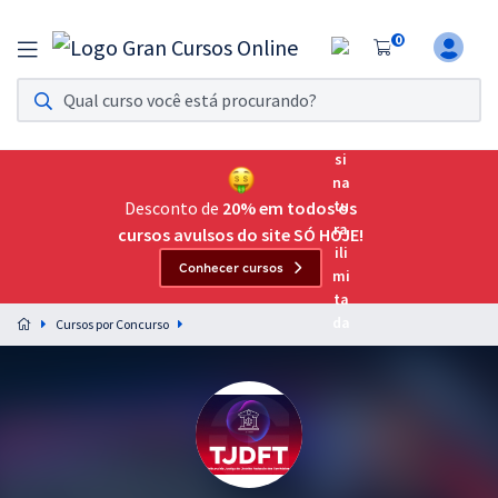
0
Assinatura Ilimitada 11
Acesso a todos os cursos. Teste grátis por 7 dias!
Assinatura OAB Até Passar
Acesso ilimitado a toda preparação para o Exame da
Desconto de
20% em todos os
Ordem, até você passar!
cursos avulsos do site SÓ HOJE!
Conhecer cursos
Residências Multiprofissionais
Preparação completa e intensiva para as principais
Cursos por Concurso
residências em saúde do Brasil
Concursos
Assinatura Ilimitada
Cursos 20% OFF