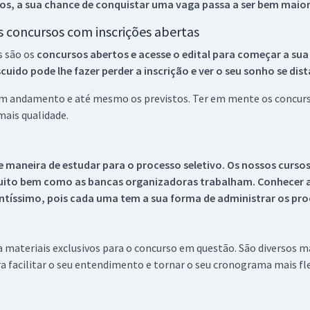
os, a sua chance de conquistar uma vaga passa a ser bem maior
os concursos com inscrições abertas
s são os
concursos abertos e acesse o edital para começar a sua
ido pode lhe fazer perder a inscrição e ver o seu sonho se dis
 em andamento e até mesmo os previstos. Ter em mente os concurso
ais qualidade.
 maneira de estudar para o processo seletivo. Os nossos curso
uito bem como as bancas organizadoras trabalham. Conhecer a
tíssimo, pois cada uma tem a sua forma de administrar os proc
 a materiais exclusivos para o concurso em questão. São diversos 
a facilitar o seu entendimento e tornar o seu cronograma mais fle