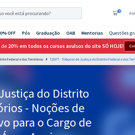
0
At
20% OFF
Pós
Graduação
OAB
Mentorias
Questões gr
 de
20% em todos os cursos avulsos do site SÓ HOJE!
Co
rito Federal e dos Territórios
Justiça do Distrito
órios - Noções de
ivo para o Cargo de