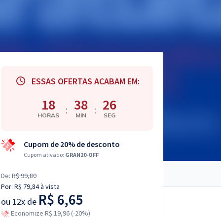
ESSAS OFERTAS ACABAM EM:
18
38
25
:
:
HORAS
MIN
SEG
Cupom de 20% de desconto
Cupom ativado:
GRAN20-OFF
De:
R$ 99,80
Por:
R$ 79,84
à vista
R$ 6,65
ou
12x de
Economize R$ 19,96 (-20%)