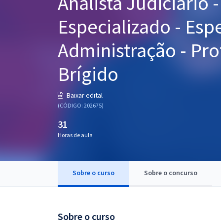
Analista Judiciário 
Pós
Especializado - Esp
Graduação
Administração - Pro
OAB
Brígido
Mentorias
Baixar edital
Questões grátis
(CÓDIGO: 202675)
Conteúdo gratuito
31
Horas de aula
Blog
Aprovados
Sobre o curso
Sobre o concurso
Atendimento
Sobre o curso