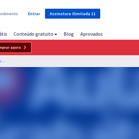
Assinatura
Ilimitada
11
endimento
Entrar
átis
Conteúdo gratuito
Blog
Aprovados
mprar agora
TJDFT - Tribunal de Justiça do Distrito Federal e dos Territórios - Noções de Direito Administrativo para o Cargo de Analista Judiciário - Área: Apoio Especializado - Especialidade: Administração - Professores: Gustavo Brígido