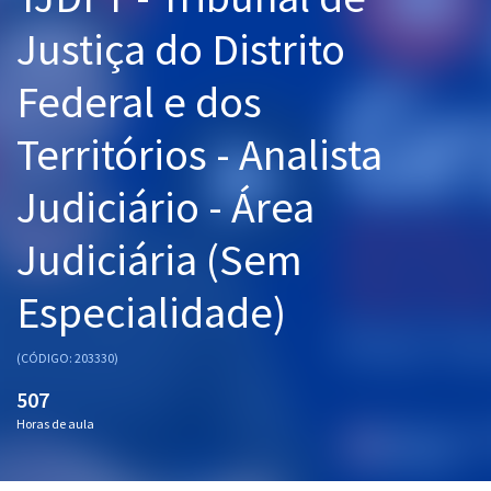
Pós
Justiça do Distrito
Graduação
Federal e dos
OAB
Territórios - Analista
Mentorias
Judiciário - Área
Questões grátis
Judiciária (Sem
Conteúdo gratuito
Especialidade)
Blog
Aprovados
(CÓDIGO: 203330)
507
Atendimento
Horas de aula