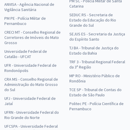
PM SC - Polícia Militar de Santa
ANVISA - Agência Nacional de
Catarina
Vigilância Sanitária
SEDUC RS - Secretaria de
PM PE - Polícia Militar de
Estado da Educação do Rio
Pernambuco
Grande do Sul
CRECI MT - Conselho Regional de
SEJUS ES - Secretaria da Justiça
Corretores de Imóveis do Mato
do Espírito Santo
Grosso
TJ BA - Tribunal de Justiça do
Universidade Federal de
Estado da Bahia
Catalão - UFCAT
TRF 3 - Tribunal Regional Federal
UFR - Universidade Federal de
da 3ª Região
Rondonópolis
MP RO - Ministério Público de
CRA MS - Conselho Regional de
Rondônia
Administração do Mato Grosso
do Sul
TCE SP - Tribunal de Contas do
Estado de São Paulo
UFJ - Universidade Federal de
Jataí
Politec PE - Polícia Científica de
Pernambuco
UFRN - Universidade Federal do
Rio Grande do Norte
UFCSPA - Universidade Federal