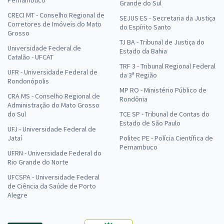
Pernambuco
Grande do Sul
CRECI MT - Conselho Regional de
SEJUS ES - Secretaria da Justiça
Corretores de Imóveis do Mato
do Espírito Santo
Grosso
TJ BA - Tribunal de Justiça do
Universidade Federal de
Estado da Bahia
Catalão - UFCAT
TRF 3 - Tribunal Regional Federal
UFR - Universidade Federal de
da 3ª Região
Rondonópolis
MP RO - Ministério Público de
CRA MS - Conselho Regional de
Rondônia
Administração do Mato Grosso
do Sul
TCE SP - Tribunal de Contas do
Estado de São Paulo
UFJ - Universidade Federal de
Jataí
Politec PE - Polícia Científica de
Pernambuco
UFRN - Universidade Federal do
Rio Grande do Norte
UFCSPA - Universidade Federal
de Ciência da Saúde de Porto
Alegre