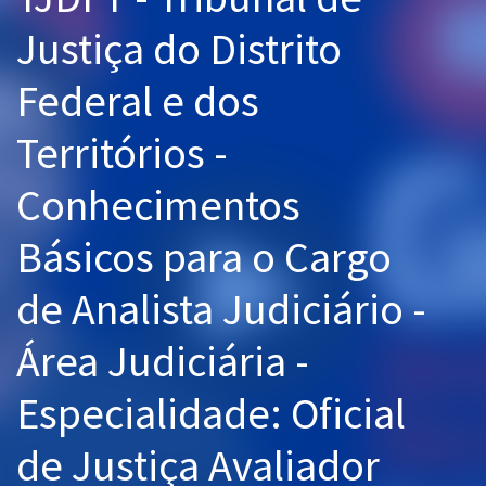
Pós
Justiça do Distrito
Graduação
Federal e dos
OAB
Territórios -
Mentorias
Conhecimentos
Questões grátis
Básicos para o Cargo
Conteúdo gratuito
de Analista Judiciário -
Blog
Área Judiciária -
Aprovados
Especialidade: Oficial
Atendimento
de Justiça Avaliador