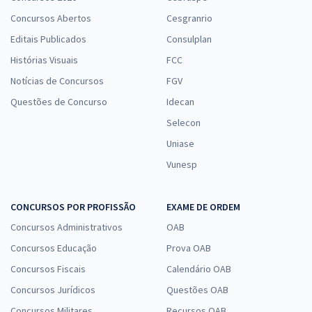
Concursos Abertos
Cesgranrio
Editais Publicados
Consulplan
Histórias Visuais
FCC
Notícias de Concursos
FGV
Questões de Concurso
Idecan
Selecon
Uniase
Vunesp
CONCURSOS POR PROFISSÃO
EXAME DE ORDEM
Concursos Administrativos
OAB
Concursos Educação
Prova OAB
Concursos Fiscais
Calendário OAB
Concursos Jurídicos
Questões OAB
Concursos Militares
Recursos OAB