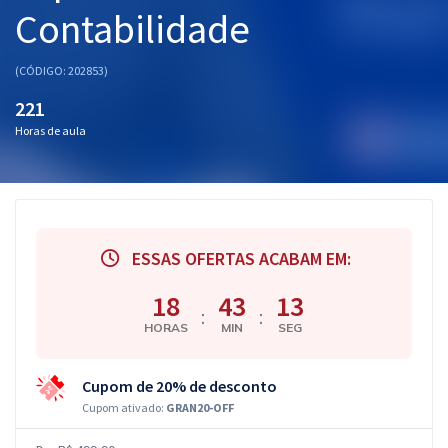
Contabilidade
(CÓDIGO: 202853)
221
Horas de aula
ESSAS OFERTAS ACABAM EM:
18
43
12
:
:
HORAS
MIN
SEG
Cupom de 20% de desconto
Cupom ativado:
GRAN20-OFF