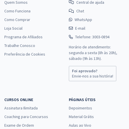
Quem Somos
Central de ajuda
Como Funciona
Chat
Como Comprar
WhatsApp
Loja Social
E-mail
Programa de Afiliados
Telefone: 3003-0894
Trabalhe Conosco
Horário de atendimento:
segunda a sexta (8h às 20h),
Preferência de Cookies
sábado (9h às 13h).
Foi aprovado?
Envie-nos a sua história!
CURSOS ONLINE
PÁGINAS ÚTEIS
Assinatura Ilimitada
Depoimentos
Coaching para Concursos
Material Grátis
Exame de Ordem
Aulas ao Vivo