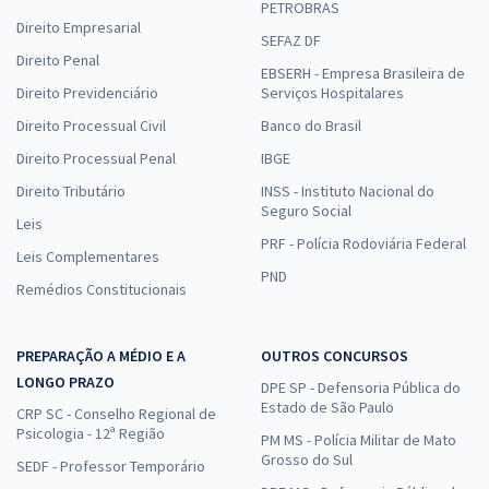
PETROBRAS
Direito Empresarial
SEFAZ DF
Direito Penal
EBSERH - Empresa Brasileira de
Direito Previdenciário
Serviços Hospitalares
Direito Processual Civil
Banco do Brasil
Direito Processual Penal
IBGE
Direito Tributário
INSS - Instituto Nacional do
Seguro Social
Leis
PRF - Polícia Rodoviária Federal
Leis Complementares
PND
Remédios Constitucionais
PREPARAÇÃO A MÉDIO E A
OUTROS CONCURSOS
LONGO PRAZO
DPE SP - Defensoria Pública do
Estado de São Paulo
CRP SC - Conselho Regional de
Psicologia - 12ª Região
PM MS - Polícia Militar de Mato
Grosso do Sul
SEDF - Professor Temporário