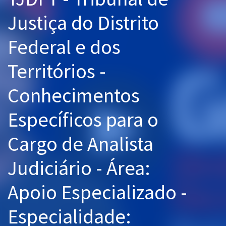
Pós
Justiça do Distrito
Graduação
Federal e dos
OAB
Territórios -
Mentorias
Conhecimentos
Questões grátis
Específicos para o
Conteúdo gratuito
Cargo de Analista
Blog
Judiciário - Área:
Aprovados
Apoio Especializado -
Atendimento
Especialidade: