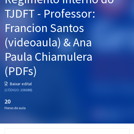
Pós
TJDFT - Professor:
Graduação
Francion Santos
OAB
(videoaula) & Ana
Mentorias
Paula Chiamulera
Questões grátis
(PDFs)
Conteúdo gratuito
Baixar edital
Blog
(CÓDIGO: 206088)
Aprovados
20
Horas de aula
Atendimento