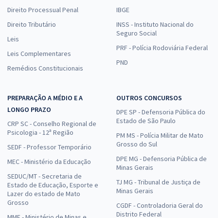
Direito Processual Penal
IBGE
Direito Tributário
INSS - Instituto Nacional do
Seguro Social
Leis
PRF - Polícia Rodoviária Federal
Leis Complementares
PND
Remédios Constitucionais
PREPARAÇÃO A MÉDIO E A
OUTROS CONCURSOS
LONGO PRAZO
DPE SP - Defensoria Pública do
Estado de São Paulo
CRP SC - Conselho Regional de
Psicologia - 12ª Região
PM MS - Polícia Militar de Mato
Grosso do Sul
SEDF - Professor Temporário
DPE MG - Defensoria Pública de
MEC - Ministério da Educação
Minas Gerais
SEDUC/MT - Secretaria de
TJ MG - Tribunal de Justiça de
Estado de Educação, Esporte e
Minas Gerais
Lazer do estado de Mato
Grosso
CGDF - Controladoria Geral do
Distrito Federal
MME - Ministério de Minas e