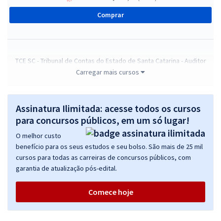
Comprar
TCE SC - Tribunal de Contas do Estado de Santa Catarina - Auditor
Fiscal de Controle Externo - Ciências da Computação, Sistemas de
Carregar mais cursos
Informação, Engenharia de Computação, Engenharia de Software
R$ 632,64
à vista
Assinatura Ilimitada: acesse todos os cursos
52,72
R$
ou 12x de
para concursos públicos, em um só lugar!
Economize R$ 158,16 (-20%)
O melhor custo
Comprar
benefício para os seus estudos e seu bolso. São mais de 25 mil
cursos para todas as carreiras de concursos públicos, com
garantia de atualização pós-edital.
TCE SC - Tribunal de Contas do Estado de Santa Catarina -
Comece hoje
Conhecimentos Específicos para o cargo de Auditor Fiscal de
Controle Externo - Administração
R$ 351,84
à vista