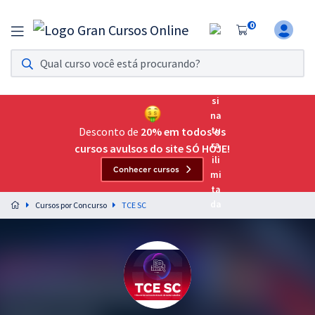
0
Assinatura Ilimitada 11
Acesso a todos os cursos. Teste grátis por 7 dias!
Assinatura OAB Até Passar
Acesso ilimitado a toda preparação para o Exame da
Desconto de
20% em todos os
Ordem, até você passar!
cursos avulsos do site SÓ HOJE!
Conhecer cursos
Residências Multiprofissionais
Preparação completa e intensiva para as principais
Cursos por Concurso
TCE SC
residências em saúde do Brasil
Concursos
Assinatura Ilimitada
Cursos 20% OFF