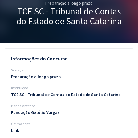
Preparação a longo prazo
Pós
TCE SC - Tribunal de Contas
Graduação
do Estado de Santa Catarina
OAB
Mentorias
Informações do Concurso
Questões grátis
Situação
Conteúdo gratuito
Preparação a longo prazo
Instituição
Blog
TCE SC - Tribunal de Contas do Estado de Santa Catarina
Aprovados
Banca anterior
Fundação Getúlio Vargas
Atendimento
Último edital
Link