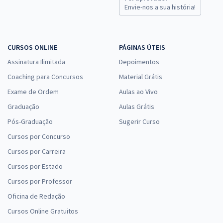
Comprar
Envie-nos a sua história!
CURSOS ONLINE
PÁGINAS ÚTEIS
TCE SC - Tribunal de Contas do Estado de Santa Catarina - Auditor
Fiscal de Controle Externo - Engenharia Civil
Assinatura Ilimitada
Depoimentos
R$ 632,64
à vista
Coaching para Concursos
Material Grátis
52,72
R$
ou 12x de
Exame de Ordem
Aulas ao Vivo
Economize R$ 158,16 (-20%)
Graduação
Aulas Grátis
Comprar
Pós-Graduação
Sugerir Curso
Cursos por Concurso
Cursos por Carreira
Cursos por Estado
Cursos por Professor
Oficina de Redação
Cursos Online Gratuitos