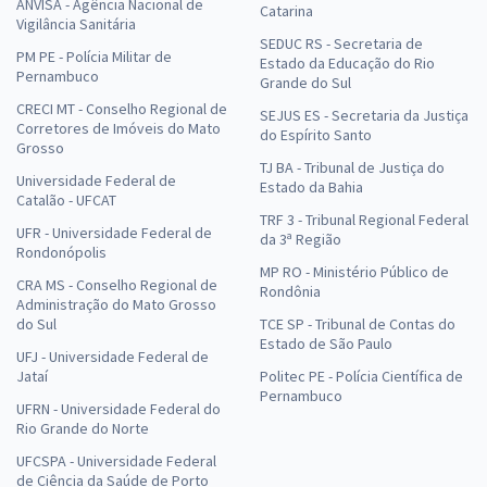
ANVISA - Agência Nacional de
Catarina
Vigilância Sanitária
SEDUC RS - Secretaria de
PM PE - Polícia Militar de
Estado da Educação do Rio
Pernambuco
Grande do Sul
CRECI MT - Conselho Regional de
SEJUS ES - Secretaria da Justiça
Corretores de Imóveis do Mato
do Espírito Santo
Grosso
TJ BA - Tribunal de Justiça do
Universidade Federal de
Estado da Bahia
Catalão - UFCAT
TRF 3 - Tribunal Regional Federal
UFR - Universidade Federal de
da 3ª Região
Rondonópolis
MP RO - Ministério Público de
CRA MS - Conselho Regional de
Rondônia
Administração do Mato Grosso
do Sul
TCE SP - Tribunal de Contas do
Estado de São Paulo
UFJ - Universidade Federal de
Jataí
Politec PE - Polícia Científica de
Pernambuco
UFRN - Universidade Federal do
Rio Grande do Norte
UFCSPA - Universidade Federal
de Ciência da Saúde de Porto