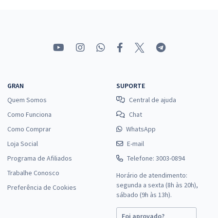
TCE SC - Tribunal de Contas do Estado de Santa Catarina -
Conhecimentos Específicos para o cargo de Auditor Fiscal de
Controle Externo - Ciências Atuariais
R$ 279,92
à vista
23,33
R$
ou 12x de
Economize R$ 69,98 (-20%)
GRAN
SUPORTE
Comprar
Quem Somos
Central de ajuda
Como Funciona
Chat
Como Comprar
WhatsApp
Loja Social
TCE SC - Tribunal de Contas do Estado de Santa Catarina -
E-mail
Conhecimentos Específicos para o Cargo de Auditor Fiscal de
Programa de Afiliados
Telefone: 3003-0894
Controle Externo - Direito
Trabalhe Conosco
Horário de atendimento:
R$ 279,92
à vista
segunda a sexta (8h às 20h),
Preferência de Cookies
23,33
R$
ou 12x de
sábado (9h às 13h).
Economize R$ 69,98 (-20%)
Foi aprovado?