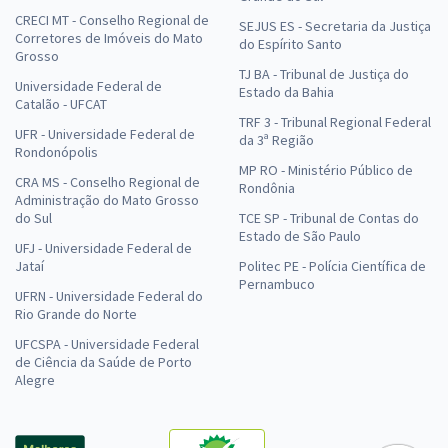
CRECI MT - Conselho Regional de
SEJUS ES - Secretaria da Justiça
Corretores de Imóveis do Mato
do Espírito Santo
Grosso
TJ BA - Tribunal de Justiça do
Universidade Federal de
Estado da Bahia
Catalão - UFCAT
TRF 3 - Tribunal Regional Federal
UFR - Universidade Federal de
da 3ª Região
Rondonópolis
MP RO - Ministério Público de
CRA MS - Conselho Regional de
Rondônia
Administração do Mato Grosso
do Sul
TCE SP - Tribunal de Contas do
Estado de São Paulo
UFJ - Universidade Federal de
Jataí
Politec PE - Polícia Científica de
Pernambuco
UFRN - Universidade Federal do
Rio Grande do Norte
UFCSPA - Universidade Federal
de Ciência da Saúde de Porto
Alegre