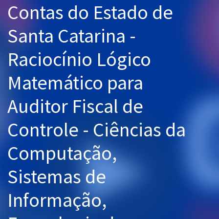
Contas do Estado de
Pós
Santa Catarina -
Graduação
Raciocínio Lógico
OAB
Matemático para
Mentorias
Auditor Fiscal de
Questões grátis
Conteúdo gratuito
Controle - Ciências da
Blog
Computação,
Aprovados
Sistemas de
Atendimento
Informação,