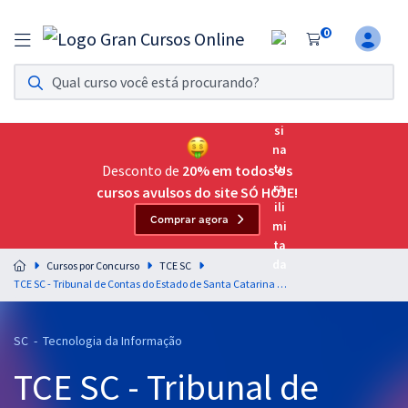
0
Assinatura Ilimitada 11
Acesso a todos os cursos. Teste grátis por 7 dias!
Assinatura OAB Até Passar
Acesso ilimitado a toda preparação para o Exame da
Desconto de
20% em todos os
Ordem, até você passar!
cursos avulsos do site SÓ HOJE!
Comprar agora
Residências Multiprofissionais
Preparação completa e intensiva para as principais
Cursos por Concurso
TCE SC
residências em saúde do Brasil
TCE SC - Tribunal de Contas do Estado de Santa Catarina - Raciocínio Lógico Matemático para Auditor Fiscal de Controle - Ciências da Computação, Sistemas de Informação, Engenharia de Computação, Engenharia de Software -Professor: Wagner Sousa(Pós-Edital)
Concursos
SC - Tecnologia da Informação
Assinatura Ilimitada
TCE SC - Tribunal de
Cursos 20% OFF