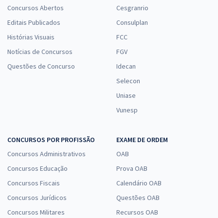
Concursos Abertos
Cesgranrio
Editais Publicados
Consulplan
Histórias Visuais
FCC
Notícias de Concursos
FGV
Questões de Concurso
Idecan
Selecon
Uniase
Vunesp
CONCURSOS POR PROFISSÃO
EXAME DE ORDEM
Concursos Administrativos
OAB
Concursos Educação
Prova OAB
Concursos Fiscais
Calendário OAB
Concursos Jurídicos
Questões OAB
Concursos Militares
Recursos OAB